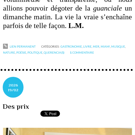
allions pouvoir dégoter de la
guanciale
un
dimanche matin. La vie la vraie s’enchaîne
parfois de telle façon.
L.M.
LIEN PERMANENT
CATÉGORIES :
GASTRONOMIE
,
LIVRE
,
MER
,
MIAM!
,
MUSIQUE
,
NATURE
,
POÉSIE
,
POLITIQUE
,
QUERENCIA(S)
1
COMMENTAIRE
2026
19/02
Des prix