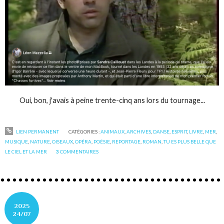
Oui, bon, j'avais à peine trente-cinq ans lors du tournage...
LIEN PERMANENT
CATÉGORIES :
ANIMAUX
,
ARCHIVES
,
DANSE
,
ESPRIT
,
LIVRE
,
MER
,
MUSIQUE
,
NATURE
,
OISEAUX
,
OPÉRA
,
POÉSIE
,
REPORTAGE
,
ROMAN
,
TU ES PLUS BELLE QUE
LE CIEL ET LA MER
3
COMMENTAIRES
2025
24/07