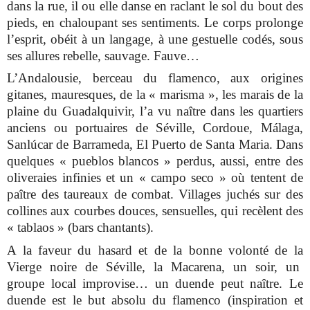
dans la rue, il ou elle danse en raclant le sol du bout des
pieds, en chaloupant ses sentiments. Le corps prolonge
l’esprit, obéit à un langage, à une gestuelle codés, sous
ses allures rebelle, sauvage. Fauve…
L’Andalousie, berceau du flamenco, aux origines
gitanes, mauresques, de la « marisma », les marais de la
plaine du Guadalquivir, l’a vu naître dans les quartiers
anciens ou portuaires de Séville, Cordoue, Málaga,
Sanlúcar de Barrameda, El Puerto de Santa Maria. Dans
quelques « pueblos blancos » perdus, aussi, entre des
oliveraies infinies et un « campo seco » où tentent de
paître des taureaux de combat. Villages juchés sur des
collines aux courbes douces, sensuelles, qui recèlent des
« tablaos » (bars chantants).
A la faveur du hasard et de la bonne volonté de la
Vierge noire de Séville, la Macarena, un soir, un
groupe local improvise… un duende peut naître. Le
duende est le but absolu du flamenco (inspiration et