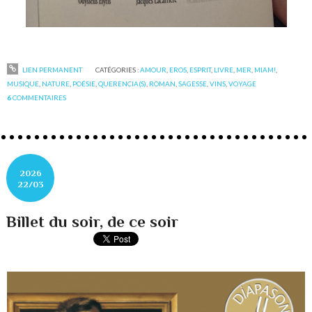
LIEN PERMANENT
CATÉGORIES :
AMOUR
,
EROS
,
ESPRIT
,
LIVRE
,
MER
,
MIAM!
,
MUSIQUE
,
NATURE
,
POÉSIE
,
QUERENCIA(S)
,
ROMAN
,
SAGESSE
,
VINS
,
VOYAGE
6
COMMENTAIRES
2026
22/03
Billet du soir, de ce soir