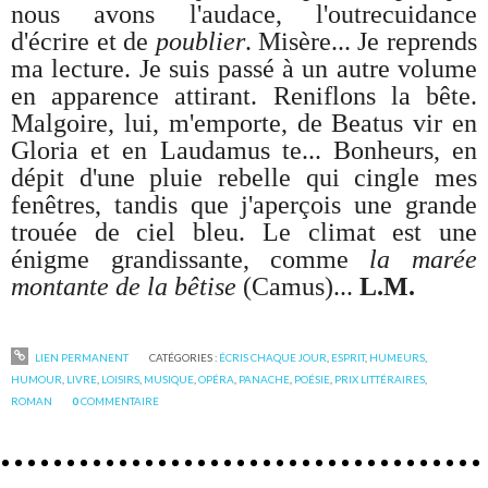
nous avons l'audace, l'outrecuidance
d'écrire et de
poublier
. Misère... Je reprends
ma lecture. Je suis passé à un autre volume
en apparence attirant. Reniflons la bête.
Malgoire, lui, m'emporte, de Beatus vir en
Gloria et en Laudamus te... Bonheurs, en
dépit d'une pluie rebelle qui cingle mes
fenêtres, tandis que j'aperçois une grande
trouée de ciel bleu. Le climat est une
énigme grandissante, comme
la marée
montante de la bêtise
(Camus)...
L.M.
LIEN PERMANENT
CATÉGORIES :
ÉCRIS CHAQUE JOUR
,
ESPRIT
,
HUMEURS
,
HUMOUR
,
LIVRE
,
LOISIRS
,
MUSIQUE
,
OPÉRA
,
PANACHE
,
POÉSIE
,
PRIX LITTÉRAIRES
,
ROMAN
0
COMMENTAIRE