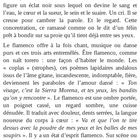
figure un éclat noir sous lequel on devine le sang et
l’eau, le cœur et la sueur, le sein et le suaire. Un cri. Il se
creuse pour cambrer la parole. Et le regard. Cette
concentration, ce ramassé comme on le dit d’un félin
prêt à bondir sur sa proie qu’il tient déjà entre ses yeux.
Le flamenco offre à la fois chant, musique ou danse
purs et ces trois arts entremêlés. Être flamenco, comme
on naît torero : une façon d’habiter le monde. Les
« coplas » (strophes), ces poèmes lapidaires andalous
issus de l’âme gitane, incandescente, indomptable, fière,
deviennent les paraboles de l’amour dansé : «
Ton
visage, c’est la Sierra Morena, et tes yeux, les bandits
qu’on y rencontre
». Le flamenco est une ombre portée,
un poignet cassé, un regard sombre, une cuisse
dénudée. Il traduit avec douleur, dents serrées, la langue
noueuse du corps à cœur : «
Va et que l’on te tire
dessus avec la poudre de mes yeux et les balles de mes
soupirs
». Il y a un état d’esprit flamenco. Sur scène ou