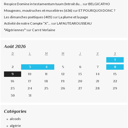
Respice Domine in testamentum tuum (Introit du...
sur
BELGICATHO
Mougeons, moutruches et muselières (636)
sur
ET POURQUOI DONC ?
Les dimanches poétiques (405)
sur
La plume et la page
Activité de notre Compte ”X”...
sur
LAFAUTEAROUSSEAU
*Algériennes*
sur
Carré Verlaine
Août 2026
D
L
M
M
J
V
S
1
2
3
4
5
6
7
8
9
10
11
12
13
14
15
16
17
18
19
20
21
22
23
24
25
26
27
28
29
30
31
Catégories
alcools
algérie