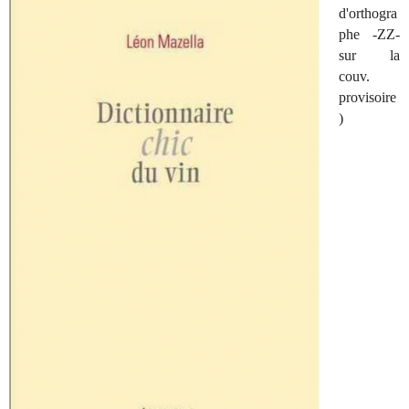
d'orthogra
phe -ZZ-
sur la
couv.
provisoire
)