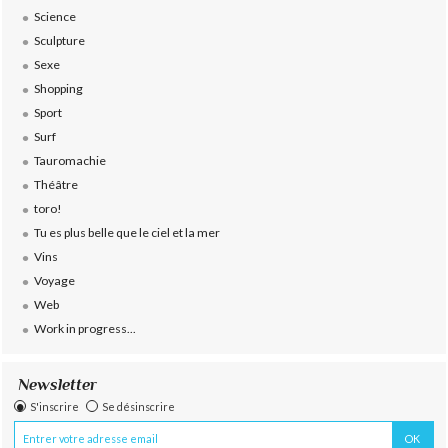
Science
Sculpture
Sexe
Shopping
Sport
Surf
Tauromachie
Théâtre
toro!
Tu es plus belle que le ciel et la mer
Vins
Voyage
Web
Work in progress...
Newsletter
S'inscrire
Se désinscrire