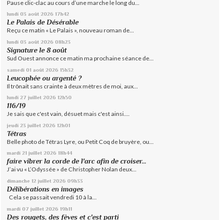
Pause clic-clac au cours d’une marche le long du...
lundi 03
août 2026
17h42
Le Palais de Désérable
Reçu ce matin « Le Palais », nouveau roman de...
lundi 03
août 2026
08h23
Signature le 8 août
Sud Ouest annonce ce matin ma prochaine séance de...
samedi 01
août 2026
15h32
Leucophée ou argenté ?
Il trônait sans crainte à deux mètres de moi, aux...
lundi 27
juillet 2026
12h50
116/19
Je sais que c'est vain, désuet mais c'est ainsi....
jeudi 23
juillet 2026
12h01
Tétras
Belle photo de Tétras Lyre, ou Petit Coq de bruyère, ou...
mardi 21
juillet 2026
18h44
faire vibrer la corde de l'arc afin de croiser...
J’ai vu « L’Odyssée » de Christopher Nolan deux...
dimanche 12
juillet 2026
09h33
Délibérations en images
Cela se passait vendredi 10 à la...
mardi 07
juillet 2026
19h11
Des rougets, des fèves et c'est parti