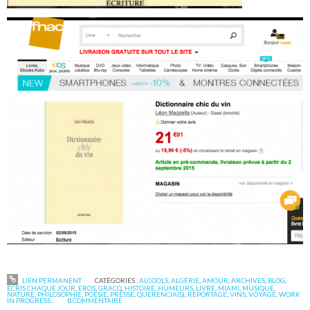
LIEN PERMANENT
CATÉGORIES :
ALCOOLS
,
ALGÉRIE
,
AMOUR
,
ARCHIVES
,
BLOG
,
ÉCRIS CHAQUE JOUR
,
EROS
,
GRACQ
,
HISTOIRE
,
HUMEURS
,
LIVRE
,
MIAM!
,
MUSIQUE
,
NATURE
,
PHILOSOPHIE
,
POÉSIE
,
PRESSE
,
QUERENCIA(S)
,
REPORTAGE
,
VINS
,
VOYAGE
,
WORK
IN PROGRESS...
0
COMMENTAIRE