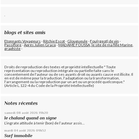
.
blogs et sites amis
Etonnants Voyageurs
-
Ritchie Escot
-
Glougueule
-
Fou(rgeot) de vin
-
Passiflore
-
Après Julien Gracq
-
MADAME FOUSSA, le site de ma fille Marine,
graphiste
-
Droits de reproduction des textes et propriété intellectuelle " Toute
représentation ou reproduction intégrale ou partielle faite sans le
consentement de l'auteur ou de ses ayants droit ou ayants cause est illicite. Il
en est de même pour la traduction, l'adaptation ou la transformation,
l'arrangement ou la reproduction par un art ou un procédé quelconque."
(Article L.122-4 du Code de la Propriété Intellectuelle)
Notes récentes
samedi 08
août 2026
19h20
le chaland quand on signe
L’ingrate attitude à tenir (bon) de l’auteur assis...
mardi 04
août 2026
09h52
Surf immobile