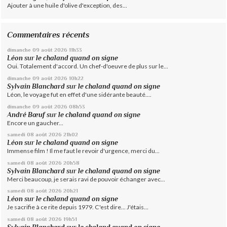
Ajouter à une huile d'olive d'exception, des...
Commentaires récents
dimanche 09
août 2026
11h33
Léon
sur
le chaland quand on signe
Oui. Totalement d'accord. Un chef-d'oeuvre de plus sur le...
dimanche 09
août 2026
10h22
Sylvain Blanchard
sur
le chaland quand on signe
Léon, le voyage fut en effet d'une sidérante beauté....
dimanche 09
août 2026
08h53
André Bœuf
sur
le chaland quand on signe
Encore un gaucher...
samedi 08
août 2026
21h02
Léon
sur
le chaland quand on signe
Immense film ! Il me faut le revoir d'urgence, merci du...
samedi 08
août 2026
20h58
Sylvain Blanchard
sur
le chaland quand on signe
Merci beaucoup, je serais ravi de pouvoir échanger avec...
samedi 08
août 2026
20h21
Léon
sur
le chaland quand on signe
Je sacrifie à ce rite depuis 1979. C'est dire... J'étais...
samedi 08
août 2026
19h51