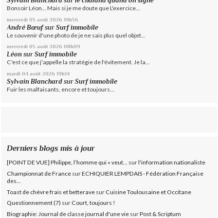
Sylvain Blanchard
sur
le chaland quand on signe
Bonsoir Léon... Mais si je me doute que L'exercice...
mercredi 05
août 2026
19h56
André Bœuf
sur
Surf immobile
Le souvenir d'une photo de je ne sais plus quel objet...
mercredi 05
août 2026
08h09
Léon
sur
Surf immobile
C'est ce que j'appelle la stratégie de l'évitement. Je la...
mardi 04
août 2026
19h14
Sylvain Blanchard
sur
Surf immobile
Fuir les malfaisants, encore et toujours...
Derniers blogs mis à jour
[POINT DE VUE] Philippe, l’homme qui « veut...
sur
l'information nationaliste
Championnat de France
sur
ECHIQUIER LEMPDAIS - Fédération Française
des...
Toast de chèvre frais et betterave
sur
Cuisine Toulousaine et Occitane
Questionnement (7)
sur
Court, toujours !
Biographie: Journal de classe journal d'une vie
sur
Post & Scriptum