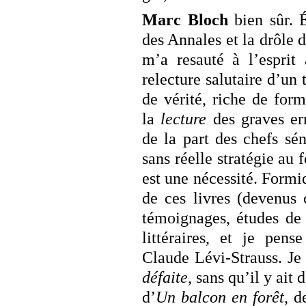
Marc Bloch
bien sûr. É
des Annales et la drôle 
m’a resauté à l’esprit 
relecture salutaire d’u
de vérité, riche de for
la
lecture
des graves er
de la part des chefs sén
sans réelle stratégie au 
est une nécessité. Formid
de ces livres (devenus c
témoignages, études de 
littéraires, et je pens
Claude Lévi-Strauss. Je
défaite
, sans qu’il y ait 
d’
Un balcon en forêt
, d