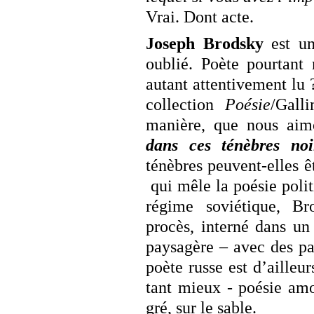
Vrai. Dont acte.
Joseph Brodsky
est un
oublié. Poète pourtant 
autant attentivement lu ?
collection
Poésie
/Gall
manière, que nous ai
dans ces ténèbres no
ténèbres peuvent-elles ê
qui mêle la poésie poli
régime soviétique, B
procès, interné dans un
paysagère – avec des pa
poète russe est d’ailleurs
tant mieux - poésie amo
gré, sur le sable.