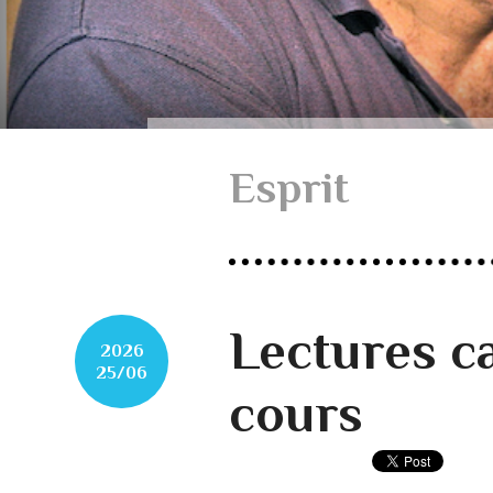
Esprit
Lectures c
2026
25/06
cours