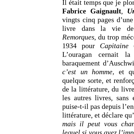
Il était temps que je plo
Fabrice Gaignault
,
Un
vingts cinq pages d’une 
livre dans la vie de
Remorques
, du trop mé
1934 pour
Capitaine
L’ouragan cernait l
baraquement d’Auschwit
c’est un homme,
et q
quelque sorte, et renfor
de la littérature, du livr
les autres livres, sans
puise-t-il pas depuis l’en
littérature
, et déclare qu
mais il peut vous chan
lequel si vous avez l’imp