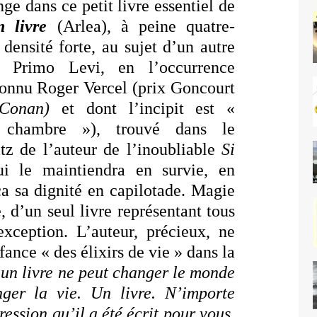
nge dans ce petit livre essentiel de
 livre
(Arlea), à peine quatre-
densité forte, au sujet d’un autre
 Primo Levi, en l’occurrence
connu Roger Vercel (prix Goncourt
 Conan)
et dont l’incipit est «
a chambre »), trouvé dans le
z de l’auteur de l’inoubliable
Si
ui le maintiendra en survie, en
ça sa dignité en capilotade. Magie
e, d’un seul livre représentant tous
 exception. L’auteur, précieux, ne
fance « des élixirs de vie » dans la
’
un livre ne peut changer le monde
ger la vie. Un livre. N’importe
ression qu’il a été écrit pour vous.