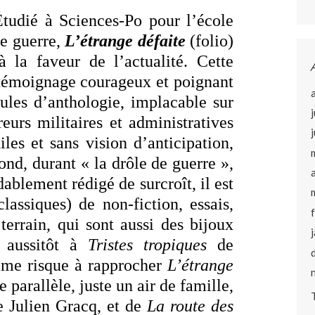
tudié à Sciences-Po pour l’école
de guerre,
L’étrange défaite
(folio)
à la faveur de l’actualité. Cette
n témoignage courageux et poignant
mules d’anthologie, implacable sur
reurs militaires et administratives
iles et sans vision d’anticipation,
fond, durant « la drôle de guerre »,
ablement rédigé de surcroît, il est
lassiques) de non-fiction, essais,
terrain, qui sont aussi des bijoux
e aussitôt à
Tristes tropiques
de
 me risque à rapprocher
L’étrange
de parallèle, juste un air de famille,
e Julien Gracq, et de
La route des