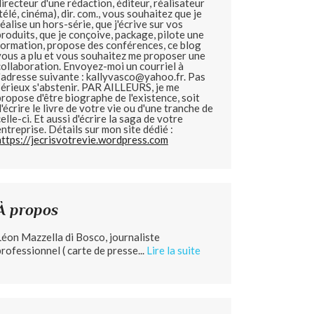
directeur d'une rédaction, éditeur, réalisateur
(télé, cinéma), dir. com., vous souhaitez que je
réalise un hors-série, que j'écrive sur vos
produits, que je conçoive, package, pilote une
formation, propose des conférences, ce blog
vous a plu et vous souhaitez me proposer une
collaboration. Envoyez-moi un courriel à
l'adresse suivante : kallyvasco@yahoo.fr. Pas
sérieux s'abstenir.
PAR AILLEURS, je me
propose d'être biographe de l'existence, soit
d'écrire le livre de votre vie ou d'une tranche de
celle-ci. Et aussi d'écrire la saga de votre
entreprise. Détails sur mon site dédié :
https://jecrisvotrevie.wordpress.com
À propos
Léon Mazzella di Bosco, journaliste
professionnel ( carte de presse...
Lire la suite