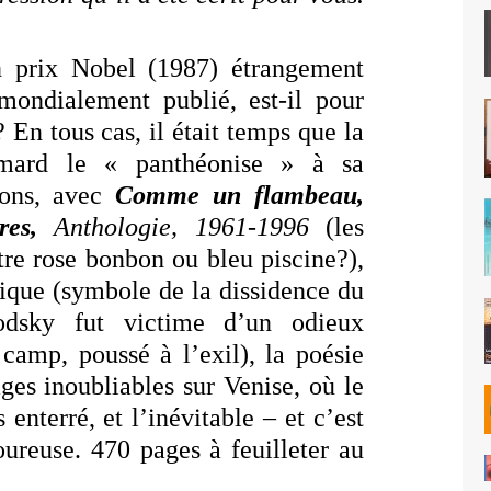
 prix Nobel (1987) étrangement
mondialement publié, est-il pour
 En tous cas, il était temps que la
imard le « panthéonise » à sa
mons, avec
Comme un flambeau,
ires,
Anthologie, 1961-1996
(les
tre rose bonbon ou bleu piscine?),
tique (symbole de la dissidence du
rodsky fut victime d’un odieux
 camp, poussé à l’exil), la poésie
ges inoubliables sur Venise, où le
 enterré, et l’inévitable – et c’est
ureuse. 470 pages à feuilleter au