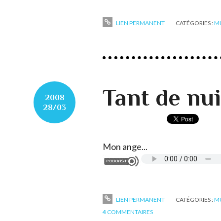
LIEN PERMANENT
CATÉGORIES :
M
Tant de nuit
2008
28/03
Mon ange...
LIEN PERMANENT
CATÉGORIES :
M
4
COMMENTAIRES