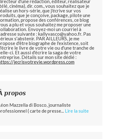
directeur d'une rédaction, éditeur, réalisateur
(télé, cinéma), dir. com., vous souhaitez que je
réalise un hors-série, que j'écrive sur vos
produits, que je conçoive, package, pilote une
formation, propose des conférences, ce blog
vous a plu et vous souhaitez me proposer une
collaboration. Envoyez-moi un courriel à
l'adresse suivante : kallyvasco@yahoo.fr. Pas
sérieux s'abstenir.
PAR AILLEURS, je me
propose d'être biographe de l'existence, soit
d'écrire le livre de votre vie ou d'une tranche de
celle-ci. Et aussi d'écrire la saga de votre
entreprise. Détails sur mon site dédié :
https://jecrisvotrevie.wordpress.com
À propos
Léon Mazzella di Bosco, journaliste
professionnel ( carte de presse...
Lire la suite