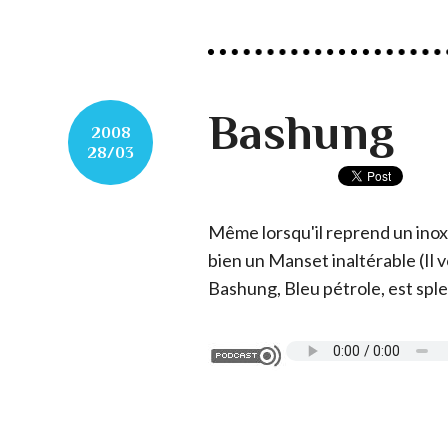
Bashung
2008
28/03
Même lorsqu'il reprend un ino
bien un Manset inaltérable (
Il 
Bashung,
Bleu pétrole
, est spl