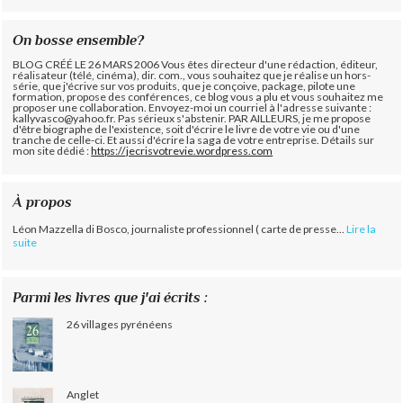
On bosse ensemble?
BLOG CRÉÉ LE 26 MARS 2006 Vous êtes directeur d'une rédaction, éditeur,
réalisateur (télé, cinéma), dir. com., vous souhaitez que je réalise un hors-
série, que j'écrive sur vos produits, que je conçoive, package, pilote une
formation, propose des conférences, ce blog vous a plu et vous souhaitez me
proposer une collaboration. Envoyez-moi un courriel à l'adresse suivante :
kallyvasco@yahoo.fr. Pas sérieux s'abstenir.
PAR AILLEURS, je me propose
d'être biographe de l'existence, soit d'écrire le livre de votre vie ou d'une
tranche de celle-ci. Et aussi d'écrire la saga de votre entreprise. Détails sur
mon site dédié :
https://jecrisvotrevie.wordpress.com
À propos
Léon Mazzella di Bosco, journaliste professionnel ( carte de presse...
Lire la
suite
Parmi les livres que j'ai écrits :
26 villages pyrénéens
Anglet