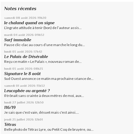
Notes récentes
samedi 08
août 2026
19h20
le chaland quand on signe
L’ingrate attitude à tenir (bon) de l’auteur assis...
mardi 04
août 2026
09h52
Surf immobile
Pause clic-clac au cours d’une marche le long du...
lundi 03
août 2026
17h42
Le Palais de Désérable
Reçu ce matin « Le Palais », nouveau roman de...
lundi 03
août 2026
08h23
Signature le 8 août
Sud Ouest annonce ce matin ma prochaine séance de...
samedi 01
août 2026
15h32
Leucophée ou argenté ?
Il trônait sans crainte à deux mètres de moi, aux...
lundi 27
juillet 2026
12h50
116/19
Je sais que c'est vain, désuet mais c'est ainsi....
jeudi 23
juillet 2026
12h01
Tétras
Belle photo de Tétras Lyre, ou Petit Coq de bruyère, ou...