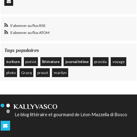
S'abonner au flux RSS
S'abonner au flux ATOM
Tags populaires
écriture
poésie
littérature
journal intime
procida
voyage
photo
Gracq
proust
marilyn
KALLYVASCO
Le blog littéraire et gourmand de Léon Mazzella di Bosco