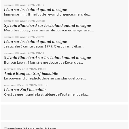
samedi 08
août 2026
21h02
Léon
sur
le chaland quand on signe
Immense film ! Il me faut le revoir d'urgence, merci du...
samedi 08
août 2026
20h58
Sylvain Blanchard
sur
le chaland quand on signe
Merci beaucoup, je serais ravi de pouvoir échanger avec...
samedi 08
août 2026
20h21
Léon
sur
le chaland quand on signe
Je sacrifie à ce rite depuis 1979. C'est dire... J'étais...
samedi 08
août 2026
19h51
Sylvain Blanchard
sur
le chaland quand on signe
Bonsoir Léon... Mais si je me doute que L'exercice...
mercredi 05
août 2026
19h56
André Bœuf
sur
Surf immobile
Le souvenir d'une photo de je ne sais plus quel objet...
mercredi 05
août 2026
08h09
Léon
sur
Surf immobile
C'est ce que j'appelle la stratégie de l'évitement. Je la...