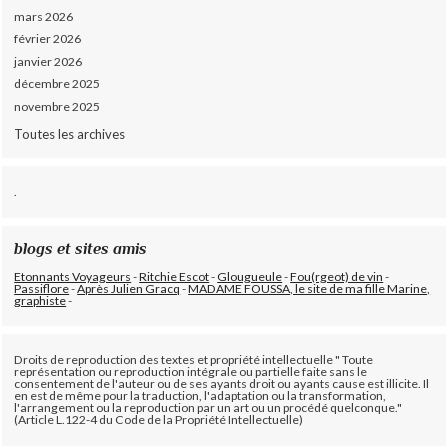
mars 2026
février 2026
janvier 2026
décembre 2025
novembre 2025
Toutes les archives
.
blogs et sites amis
Etonnants Voyageurs
-
Ritchie Escot
-
Glougueule
-
Fou(rgeot) de vin
-
Passiflore
-
Après Julien Gracq
-
MADAME FOUSSA, le site de ma fille Marine,
graphiste
-
Droits de reproduction des textes et propriété intellectuelle " Toute
représentation ou reproduction intégrale ou partielle faite sans le
consentement de l'auteur ou de ses ayants droit ou ayants cause est illicite. Il
en est de même pour la traduction, l'adaptation ou la transformation,
l'arrangement ou la reproduction par un art ou un procédé quelconque."
(Article L.122-4 du Code de la Propriété Intellectuelle)