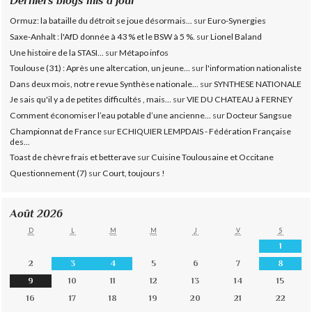
Derniers blogs mis à jour
Ormuz: la bataille du détroit se joue désormais...
sur
Euro-Synergies
Saxe-Anhalt : l'AfD donnée à 43 % et le BSW à 5 %.
sur
Lionel Baland
Une histoire de la STASI...
sur
Métapo infos
Toulouse (31) : Après une altercation, un jeune...
sur
l'information nationaliste
Dans deux mois, notre revue Synthèse nationale...
sur
SYNTHESE NATIONALE
Je sais qu'il y a de petites difficultés , mais...
sur
VIE DU CHATEAU à FERNEY
Comment économiser l’eau potable d’une ancienne...
sur
Docteur Sangsue
Championnat de France
sur
ECHIQUIER LEMPDAIS - Fédération Française
des...
Toast de chèvre frais et betterave
sur
Cuisine Toulousaine et Occitane
Questionnement (7)
sur
Court, toujours !
Août 2026
D
L
M
M
J
V
S
1
2
3
4
5
6
7
8
9
10
11
12
13
14
15
16
17
18
19
20
21
22