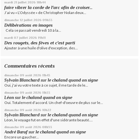
mardi 21
juillet 2026
18h44
faire vibrer la corde de l'arc afin de croiser...
J’ai vu « L’Odyssée » de Christopher Nolan deux...
dimanche 12
juillet 2026
09h33
Délibérations en images
Cela se passait vendredi 10 à la...
mardi 07
juillet 2026
19h11
Des rougets, des fèves et c'est parti
Ajouter à une huile d'olive d'exception, des...
Commentaires récents
dimanche 09
août 2026
11h43
Sylvain Blanchard
sur
le chaland quand on signe
Oui, j'ai vu votre texte à ce sujet, il me tarde de le...
dimanche 09
août 2026
11h33
Léon
sur
le chaland quand on signe
Oui. Totalement d'accord. Un chef-d'oeuvre de plus sur le...
dimanche 09
août 2026
10h22
Sylvain Blanchard
sur
le chaland quand on signe
Léon, le voyage fut en effet d'une sidérante beauté....
dimanche 09
août 2026
08h53
André Bœuf
sur
le chaland quand on signe
Encore un gaucher...