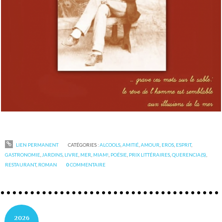
LIEN PERMANENT
CATÉGORIES :
ALCOOLS
,
AMITIÉ
,
AMOUR
,
EROS
,
ESPRIT
,
GASTRONOMIE
,
JARDINS
,
LIVRE
,
MER
,
MIAM!
,
POÉSIE
,
PRIX LITTÉRAIRES
,
QUERENCIA(S)
,
RESTAURANT
,
ROMAN
0
COMMENTAIRE
2026