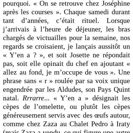
pourquoi. « On se retrouve chez Joséphine
après les courses ». Chaque samedi durant
tant d’années, c’était rituel. Lorsque
j’arrivais à l’heure de déjeuner, les bras
chargés de victuailles pour la semaine, nos
regards se croisaient, je lançais aussitôt un
« Y’en a ? », et soit Josette ne répondait
pas, soit elle opinait du chef en ajoutant «
allez au fond, je m’occupe de vous ». Une
phrase sans « r » roulée par sa voix unique
engendrée par les Aldudes, son Pays Quint
natal.
Rrrarre
... « Y’en a » désignait les
cèpes de l’omelette, ou plutôt les cèpes
généreusement servis avec des œufs autour,
comme chez Zaza au Chalet Pedro à Iraty
(mais Zaza a vendu, ce qui figure une autre