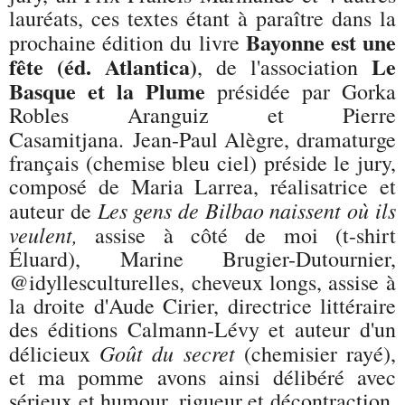
lauréats, ces textes étant à paraître dans la
Bayonne est une
prochaine édition du livre
fête (éd. Atlantica)
Le
, de l'association
Basque et la Plume
présidée par Gorka
Robles Aranguiz et Pierre
Casamitjana.
Jean-Paul Alègre, dramaturge
français (chemise bleu ciel) préside le jury,
composé de Maria Larrea, réalisatrice et
Les gens de Bilbao naissent où ils
auteur de
veulent,
assise à côté de moi (t-shirt
Éluard), Marine Brugier-Dutournier,
@idyllesculturelles, cheveux longs, assise à
la droite d'Aude Cirier, directrice littéraire
des éditions Calmann-Lévy et auteur d'un
Goût du secret
délicieux
(chemisier rayé),
et ma pomme avons ainsi délibéré avec
sérieux et humour, rigueur et décontraction,