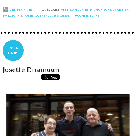
LIEN PERMANENT
CATÉGORIES :
AMITIÉ
,
AMOUR
,
ESPRIT
,
HUMEURS
,
LIVRE
,
MER
,
PHILOSOPHIE
,
POÉSIE
,
QUERENCIA(S)
,
SAGESSE
0
COMMENTAIRE
2026
18/05
Josette Erramoun