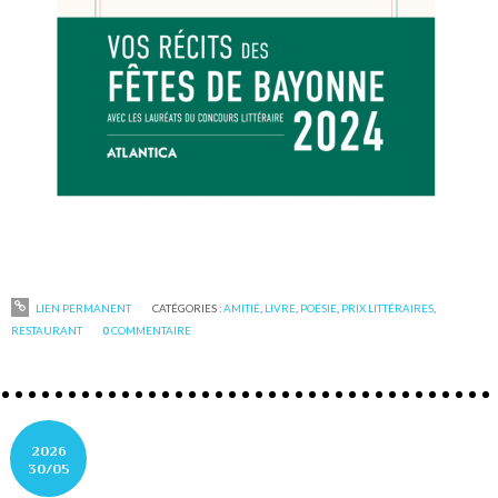
LIEN PERMANENT
CATÉGORIES :
AMITIÉ
,
LIVRE
,
POÉSIE
,
PRIX LITTÉRAIRES
,
RESTAURANT
0
COMMENTAIRE
2026
30/05