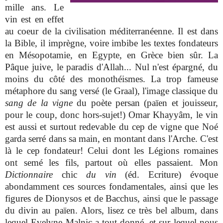
mille ans. Le
vin est en effet
au coeur de la civilisation méditerranéenne. Il est dans
la Bible, il imprègne, voire imbibe les textes fondateurs
en Mésopotamie, en Egypte, en Grèce bien sûr. La
Pâque juive, le paradis d'Allah... Nul n'est épargné, du
moins du côté des monothéismes. La trop fameuse
métaphore du sang versé (le Graal), l'image classique du
sang de la vigne
du poète persan (païen et jouisseur,
pour le coup, donc hors-sujet!) Omar Khayyâm, le vin
est aussi et surtout redevable du cep de vigne que Noé
garda serré dans sa main, en montant dans l'Arche. C'est
là le cep fondateur! Celui dont les Légions romaines
ont semé les fils, partout où elles passaient. Mon
Dictionnaire
chic
du vin
(éd. Ecriture) évoque
abondamment ces sources fondamentales, ainsi que les
figures de Dionysos et de Bacchus, ainsi que le passage
du divin au païen. Alors, lisez ce très bel album, dans
lequel Evelyne Malnic a tout donné, et sur lequel nous