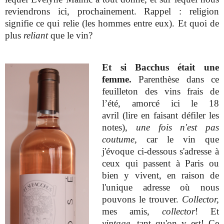
reviendrons ici, prochainement. Rappel : religion
signifie ce qui relie (les hommes entre eux). Et quoi de
plus
reliant
que le vin?
Et si Bacchus était une
femme.
Parenthèse dans ce
feuilleton des vins frais de
l’été, amorcé ici le 18
avril (lire en faisant défiler les
notes),
une fois n'est pas
coutume,
car le vin que
j'évoque ci-dessous s'adresse à
ceux qui passent à Paris ou
bien y vivent, en raison de
l'unique adresse où nous
pouvons le trouver.
Collector,
mes amis,
collector
! Et
vintage
, tant qu'on y est! Ce