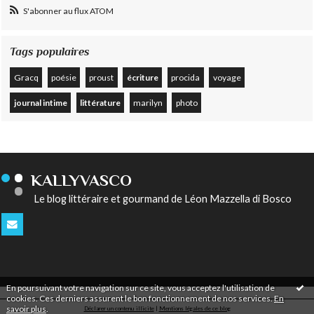
S'abonner au flux ATOM
Tags populaires
Gracq
poésie
proust
écriture
procida
voyage
journal intime
littérature
marilyn
photo
KALLYVASCO
Le blog littéraire et gourmand de Léon Mazzella di Bosco
En poursuivant votre navigation sur ce site, vous acceptez l'utilisation de
cookies. Ces derniers assurent le bon fonctionnement de nos services.
En
savoir plus
.
Déclarer un contenu illicite
|
Mentions légales de ce blog