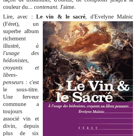
couleur du...
contenant
. J'aime.
Lire, avec :
Le vin & le sacré
, d'Evelyne Malnic
(Féret), un
superbe album
richement
illustré,
à
l'usage des
hédonistes,
croyants et
libres-
penseurs :
c'est
le sous-titre.
Une ferveur
commune a
toujours
associé vin et
divin, depuis
plus de six