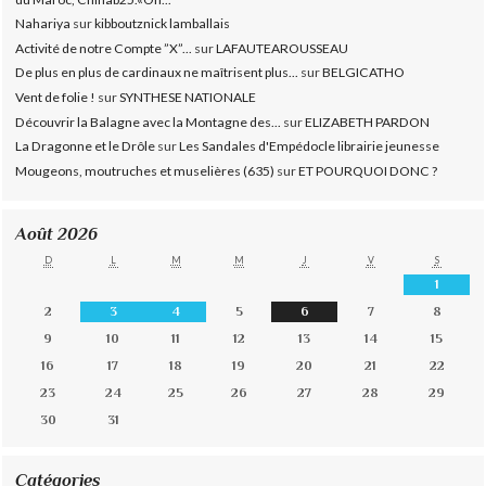
Nahariya
sur
kibboutznick lamballais
Activité de notre Compte ”X”...
sur
LAFAUTEAROUSSEAU
De plus en plus de cardinaux ne maîtrisent plus...
sur
BELGICATHO
Vent de folie !
sur
SYNTHESE NATIONALE
Découvrir la Balagne avec la Montagne des...
sur
ELIZABETH PARDON
La Dragonne et le Drôle
sur
Les Sandales d'Empédocle librairie jeunesse
Mougeons, moutruches et muselières (635)
sur
ET POURQUOI DONC ?
Août 2026
D
L
M
M
J
V
S
1
2
3
4
5
6
7
8
9
10
11
12
13
14
15
16
17
18
19
20
21
22
23
24
25
26
27
28
29
30
31
Catégories