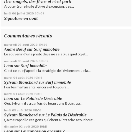
Des rougets, des fèves et c'est parti
Ajouter à une huile d'olive d'exception, des...
lundi 06
juillet 2026
20h07
Signature en août
Commentaires récents
mercredi 05
août 2026
19h56
André Bœuf
sur
Surf immobile
Le souvenir d'une photo de je ne sais plus quel objet...
mercredi 05
août 2026
08h09
Léon
sur
Surf immobile
C'est ce que j'appelle la stratégie de l'évitement. Je la...
mardi 04
août 2026
19h14
Sylvain Blanchard
sur
Surf immobile
Fuir les malfaisants, encore et toujours...
mardi 04
août 2026
10h11
Léon
sur
Le Palais de Désérable
Oui, Sylvain, il y a parfois du beau dans Bobin, au...
lundi 03
août 2026
18h53
Sylvain Blanchard
sur
Le Palais de Désérable
Ça me rappelle ces gens qui citent Nietzsche à tout bout...
dimanche 02
août 2026
10h11
Léon
sur
Leucophée ou argenté ?