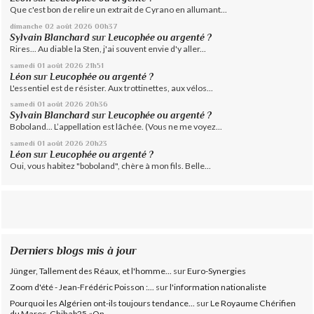
Que c'est bon de relire un extrait de Cyrano en allumant...
dimanche 02
août 2026
00h37
Sylvain Blanchard
sur
Leucophée ou argenté ?
Rires... Au diable la Sten, j'ai souvent envie d'y aller...
samedi 01
août 2026
21h51
Léon
sur
Leucophée ou argenté ?
L'essentiel est de résister. Aux trottinettes, aux vélos...
samedi 01
août 2026
20h36
Sylvain Blanchard
sur
Leucophée ou argenté ?
Boboland... L’appellation est lâchée. (Vous ne me voyez...
samedi 01
août 2026
20h23
Léon
sur
Leucophée ou argenté ?
Oui, vous habitez "boboland", chère à mon fils. Belle...
Derniers blogs mis à jour
Jünger, Tallement des Réaux, et l'homme...
sur
Euro-Synergies
Zoom d'été - Jean-Frédéric Poisson :...
sur
l'information nationaliste
Pourquoi les Algérien ont-ils toujours tendance...
sur
Le Royaume Chérifien
du Maroc, Chihab25.«On...