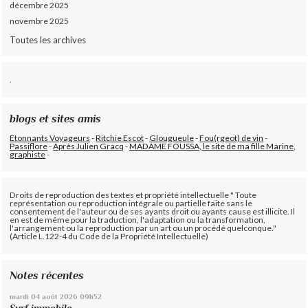
décembre 2025
novembre 2025
Toutes les archives
.
blogs et sites amis
Etonnants Voyageurs
-
Ritchie Escot
-
Glougueule
-
Fou(rgeot) de vin
-
Passiflore
-
Après Julien Gracq
-
MADAME FOUSSA, le site de ma fille Marine,
graphiste
-
Droits de reproduction des textes et propriété intellectuelle " Toute
représentation ou reproduction intégrale ou partielle faite sans le
consentement de l'auteur ou de ses ayants droit ou ayants cause est illicite. Il
en est de même pour la traduction, l'adaptation ou la transformation,
l'arrangement ou la reproduction par un art ou un procédé quelconque."
(Article L.122-4 du Code de la Propriété Intellectuelle)
Notes récentes
mardi 04
août 2026
09h52