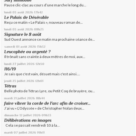
Surf immobile
Pause clic-clac au cours d’une marche le long du...
lundi 03
août 2026
17h42
Le Palais de Désérable
Reçu ce matin « Le Palais », nouveau roman de...
lundi 03
août 2026
08h23
Signature le 8 août
Sud Ouest annonce ce matin ma prochaine séance de...
samedi 01
août 2026
15h32
Leucophée ou argenté ?
Il trônait sans crainte à deux mètres de moi, aux...
lundi 27
juillet 2026
12h50
116/19
Je sais que c'est vain, désuet mais c'est ainsi....
jeudi 23
juillet 2026
12h01
Tétras
Belle photo de Tétras Lyre, ou Petit Coq de bruyère, ou...
mardi 21
juillet 2026
18h44
faire vibrer la corde de l'arc afin de croiser...
J’ai vu « L’Odyssée » de Christopher Nolan deux...
dimanche 12
juillet 2026
09h33
Délibérations en images
Cela se passait vendredi 10 à la...
mardi 07
juillet 2026
19h11