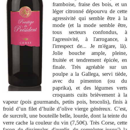
framboise, fraise des bois, et un
léger citronné dépourvu de cette
agressivité qui semble être à la
mode (et la mode semble être,
tous secteurs confondus, à
l'agressivité, à l'arrogance, à
l'irrespect de... Je m'égare, là).
Jolie bouche ample, pleine,
fruitée et tendrement épicée, en
finale. Très agréable sur un
poulpe a la Gallega, servi tiède,
avec du pimenton (ou du
paprika), et des légumes verts
croquants cuits brièvement à la
vapeur (pois gourmands, petits pois, brocolis), finis à
froid d’un filet d’huile d’olive vierge généreux. C’est,
de surcroît, une bouteille belle, lourde, dont la teinte du
verre cache la couleur du vin (7,50€). Très Corse, cette
façon de dissimuler, d'ourdir, de comploter jusqu'à la