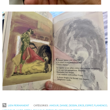
LIEN PERMANENT
CATÉGORIES :
AMOUR
,
DANSE
,
DESSIN
,
EROS
,
ESPRIT
,
FLAMENCO
,