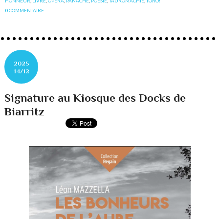
HONNEUR
,
LIVRE
,
OPÉRA
,
PANACHE
,
POÉSIE
,
TAUROMACHIE
,
TORO!
0
COMMENTAIRE
2025
14/12
Signature au Kiosque des Docks de
Biarritz