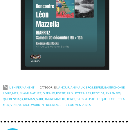
LIEN PERMANENT
CATÉGORIES :
AMOUR
,
ANIMAUX
,
EROS
,
ESPRIT
,
GASTRONOMIE
,
LIVRE
,
MER
,
MIAM!
,
NATURE
,
OISEAUX
,
POÉSIE
,
PRIX LITTÉRAIRES
,
PROCIDA
,
PYRÉNÉES
,
QUERENCIA(S)
,
ROMAN
,
SURF
,
TAUROMACHIE
,
TORO!
,
TU ES PLUS BELLE QUE LE CIEL ET LA
MER
,
VINS
,
VOYAGE
,
WORK IN PROGRESS...
3
COMMENTAIRES