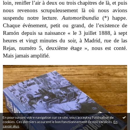
loin, renifler l’air à deux ou trois chapitres de là, et puis
nous revenons scrupuleusement là où nous avions
suspendu notre lecture.
Automoribundia
(*) happe.
Chaque événement, petit ou grand, de l’existence de
Ramón depuis sa naissance « le 3 juillet 1888, à sept
heures et vingt minutes du soir, à Madrid, rue de las
Rejas, numéro 5, deuxième étage », nous est conté.
Mais jamais amplifié.
En poursuivant votre navigation sur ce site, vous acceptez l'utilisation de
cookies. Ces derniers assurent le bon fonctionnement de nos services.
En
savoir plus
.