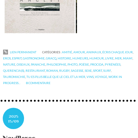
LIEN PERMANENT
CATÉGORIES :
AMITIÉ
,
AMOUR
,
ANIMAUX
,
ÉCRIS CHAQUE JOUR
,
EROS
,
ESPRIT
,
GASTRONOMIE
,
GRACQ
,
HISTOIRE
,
HUMEURS
,
HUMOUR
,
LIVRE
,
MER
,
MIAM!
,
NATURE
,
OISEAUX
,
PANACHE
,
PHILOSOPHIE
,
PHOTO
,
POÉSIE
,
PROCIDA
,
PYRÉNÉES
,
QUERENCIA(S)
,
RESTAURANT
,
ROMAN
,
RUGBY
,
SAGESSE
,
SEXE
,
SPORT
,
SURF
,
TAUROMACHIE
,
TU ES PLUS BELLE QUE LE CIEL ET LA MER
,
VINS
,
VOYAGE
,
WORK IN
PROGRESS...
0
COMMENTAIRE
2025
15/09
Novilleros