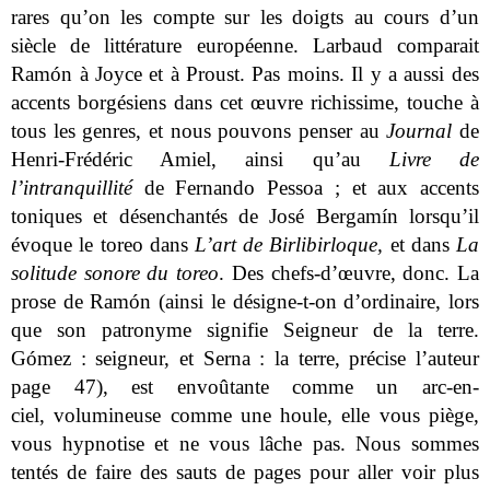
rares qu’on les compte sur les doigts au cours d’un
siècle de littérature européenne. Larbaud comparait
Ramón à Joyce et à Proust. Pas moins. Il y a aussi des
accents borgésiens dans cet œuvre richissime, touche à
tous les genres, et nous pouvons penser au
Journal
de
Henri-Frédéric Amiel, ainsi qu’au
Livre de
l’intranquillité
de Fernando Pessoa ; et aux accents
toniques et désenchantés de José Bergamín lorsqu’il
évoque le toreo dans
L’art de Birlibirloque,
et
dans
La
solitude sonore du toreo
. Des chefs-d’œuvre, donc. La
prose de Ramón (ainsi le désigne-t-on d’ordinaire, lors
que son patronyme signifie Seigneur de la terre.
Gómez : seigneur, et Serna : la terre, précise l’auteur
page 47), est envoûtante comme un arc-en-
ciel, volumineuse comme une houle, elle vous piège,
vous hypnotise et ne vous lâche pas. Nous sommes
tentés de faire des sauts de pages pour aller voir plus