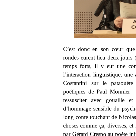
C’est donc en son cœur que le
rondes eurent lieu deux jours (
temps forts, il y eut une co
l’interaction linguistique, une
Costantini sur le pataouète e
poétiques de Paul Monnier –
ressusciter avec gouaille e
d’hommage sensible du psycho
long conte touchant de Nicolas
choses comme ça, diverses, e
par Gérard Crespo au poète inj