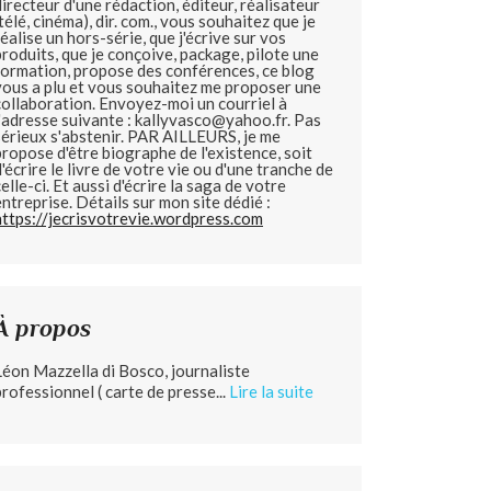
directeur d'une rédaction, éditeur, réalisateur
(télé, cinéma), dir. com., vous souhaitez que je
réalise un hors-série, que j'écrive sur vos
produits, que je conçoive, package, pilote une
formation, propose des conférences, ce blog
vous a plu et vous souhaitez me proposer une
collaboration. Envoyez-moi un courriel à
l'adresse suivante : kallyvasco@yahoo.fr. Pas
sérieux s'abstenir.
PAR AILLEURS, je me
propose d'être biographe de l'existence, soit
d'écrire le livre de votre vie ou d'une tranche de
celle-ci. Et aussi d'écrire la saga de votre
entreprise. Détails sur mon site dédié :
https://jecrisvotrevie.wordpress.com
À propos
Léon Mazzella di Bosco, journaliste
professionnel ( carte de presse...
Lire la suite