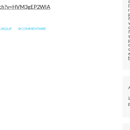
atch?v=HVM3gEP2WIA
USIQUE
0
COMMENTAIRE