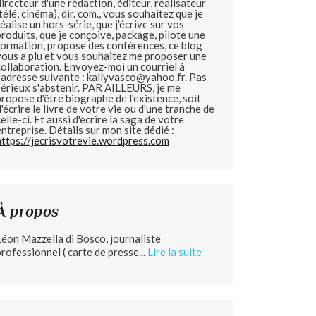
directeur d'une rédaction, éditeur, réalisateur
(télé, cinéma), dir. com., vous souhaitez que je
réalise un hors-série, que j'écrive sur vos
produits, que je conçoive, package, pilote une
formation, propose des conférences, ce blog
vous a plu et vous souhaitez me proposer une
collaboration. Envoyez-moi un courriel à
l'adresse suivante : kallyvasco@yahoo.fr. Pas
sérieux s'abstenir.
PAR AILLEURS, je me
propose d'être biographe de l'existence, soit
d'écrire le livre de votre vie ou d'une tranche de
celle-ci. Et aussi d'écrire la saga de votre
entreprise. Détails sur mon site dédié :
https://jecrisvotrevie.wordpress.com
À propos
Léon Mazzella di Bosco, journaliste
professionnel ( carte de presse...
Lire la suite