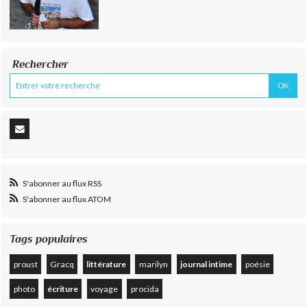
Rechercher
S'abonner au flux RSS
S'abonner au flux ATOM
Tags populaires
proust
Gracq
littérature
marilyn
journal intime
poésie
photo
écriture
voyage
procida