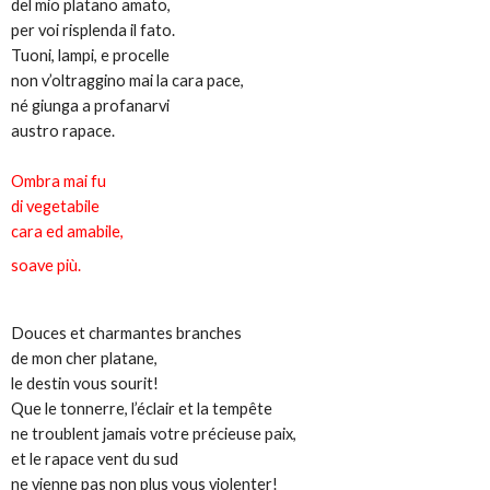
del mio platano amato,
per voi risplenda il fato.
Tuoni, lampi, e procelle
non v’oltraggino mai la cara pace,
né giunga a profanarvi
austro rapace.
Ombra mai fu
di vegetabile
cara ed amabile,
soave più.
Douces et charmantes branches
de mon cher platane,
le destin vous sourit!
Que le tonnerre, l’éclair et la tempête
ne troublent jamais votre précieuse paix,
et le rapace vent du sud
ne vienne pas non plus vous violenter!