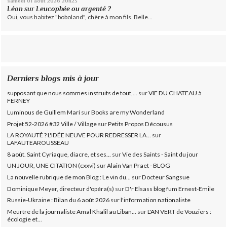
samedi 01
août 2026
20h23
Léon
sur
Leucophée ou argenté ?
Oui, vous habitez "boboland", chère à mon fils. Belle...
Derniers blogs mis à jour
supposant que nous sommes instruits de tout,...
sur
VIE DU CHATEAU à
FERNEY
Luminous de Guillem Marí
sur
Books are my Wonderland
Projet 52-2026 #32 Ville / Village
sur
Petits Propos Décousus
LA ROYAUTÉ ? L'IDÉE NEUVE POUR REDRESSER LA...
sur
LAFAUTEAROUSSEAU
8 août. Saint Cyriaque, diacre, et ses...
sur
Vie des Saints - Saint du jour
UN JOUR, UNE CITATION (cxxvi)
sur
Alain Van Praet - BLOG
La nouvelle rubrique de mon Blog : Le vin du...
sur
Docteur Sangsue
Dominique Meyer, directeur d'opéra(s)
sur
D'r Elsass blog fum Ernest-Emile
Russie-Ukraine : Bilan du 6 août 2026
sur
l'information nationaliste
Meurtre de la journaliste Amal Khalil au Liban...
sur
L'AN VERT de Vouziers :
écologie et...