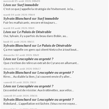
mercredi 05
août 2026
08h09
Léon
sur
Surf immobile
C'est ce que j'appelle la stratégie de l'évitement. Je la...
mardi 04
août 2026
19h14
Sylvain Blanchard
sur
Surf immobile
Fuir les malfaisants, encore et toujours...
mardi 04
août 2026
10h11
Léon
sur
Le Palais de Désérable
Oui, Sylvain, il y a parfois du beau dans Bobin, au...
lundi 03
août 2026
18h53
Sylvain Blanchard
sur
Le Palais de Désérable
Ça me rappelle ces gens qui citent Nietzsche à tout bout...
dimanche 02
août 2026
10h11
Léon
sur
Leucophée ou argenté ?
Que c'est bon de relire un extrait de Cyrano en allumant...
dimanche 02
août 2026
00h37
Sylvain Blanchard
sur
Leucophée ou argenté ?
Rires... Au diable la Sten, j'ai souvent envie d'y aller...
samedi 01
août 2026
21h51
Léon
sur
Leucophée ou argenté ?
L'essentiel est de résister. Aux trottinettes, aux vélos...
samedi 01
août 2026
20h36
Sylvain Blanchard
sur
Leucophée ou argenté ?
Boboland... L’appellation est lâchée. (Vous ne me voyez...