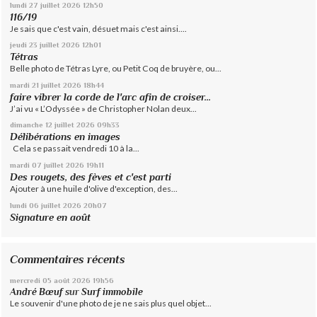
lundi 27
juillet 2026
12h50
116/19
Je sais que c'est vain, désuet mais c'est ainsi....
jeudi 23
juillet 2026
12h01
Tétras
Belle photo de Tétras Lyre, ou Petit Coq de bruyère, ou...
mardi 21
juillet 2026
18h44
faire vibrer la corde de l'arc afin de croiser...
J’ai vu « L’Odyssée » de Christopher Nolan deux...
dimanche 12
juillet 2026
09h33
Délibérations en images
Cela se passait vendredi 10 à la...
mardi 07
juillet 2026
19h11
Des rougets, des fèves et c'est parti
Ajouter à une huile d'olive d'exception, des...
lundi 06
juillet 2026
20h07
Signature en août
Commentaires récents
mercredi 05
août 2026
19h56
André Bœuf
sur
Surf immobile
Le souvenir d'une photo de je ne sais plus quel objet...