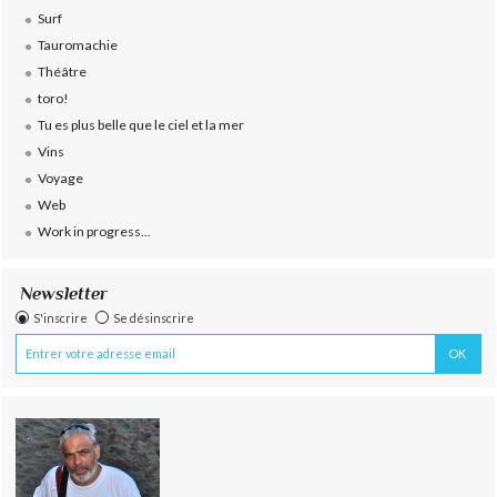
Surf
Tauromachie
Théâtre
toro!
Tu es plus belle que le ciel et la mer
Vins
Voyage
Web
Work in progress...
Newsletter
S'inscrire
Se désinscrire