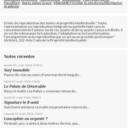
Passiflore
-
Après Julien Gracq
-
MADAME FOUSSA, le site de ma fille Marine,
graphiste
-
Droits de reproduction des textes et propriété intellectuelle " Toute
représentation ou reproduction intégrale ou partielle faite sans le
consentement de l'auteur ou de ses ayants droit ou ayants cause est illicite. Il
en est de même pour la traduction, l'adaptation ou la transformation,
l'arrangement ou la reproduction par un art ou un procédé quelconque."
(Article L.122-4 du Code de la Propriété Intellectuelle)
Notes récentes
mardi 04
août 2026
09h52
Surf immobile
Pause clic-clac au cours d’une marche le long du...
lundi 03
août 2026
17h42
Le Palais de Désérable
Reçu ce matin « Le Palais », nouveau roman de...
lundi 03
août 2026
08h23
Signature le 8 août
Sud Ouest annonce ce matin ma prochaine séance de...
samedi 01
août 2026
15h32
Leucophée ou argenté ?
Il trônait sans crainte à deux mètres de moi, aux...