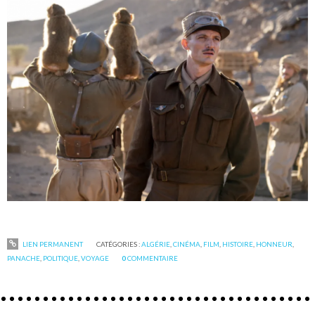
LIEN PERMANENT
CATÉGORIES :
ALGÉRIE
,
CINÉMA
,
FILM
,
HISTOIRE
,
HONNEUR
,
PANACHE
,
POLITIQUE
,
VOYAGE
0
COMMENTAIRE