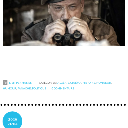
LIEN PERMANENT
CATÉGORIES :
ALGÉRIE
,
CINÉMA
,
HISTOIRE
,
HONNEUR
,
HUMOUR
,
PANACHE
,
POLITIQUE
0
COMMENTAIRE
2026
21/04