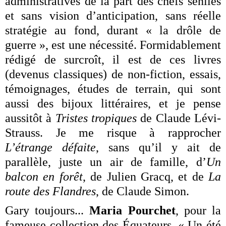
administratives de la part des chefs séniles
et sans vision d’anticipation, sans réelle
stratégie au fond, durant « la drôle de
guerre », est une nécessité. Formidablement
rédigé de surcroît, il est de ces livres
(devenus classiques) de non-fiction, essais,
témoignages, études de terrain, qui sont
aussi des bijoux littéraires, et je pense
aussitôt à
Tristes tropiques
de Claude Lévi-
Strauss. Je me risque à rapprocher
L’étrange défaite
, sans qu’il y ait de
parallèle, juste un air de famille, d’
Un
balcon en forêt
, de Julien Gracq, et de
La
route des Flandres
, de Claude Simon.
Gary toujours...
Maria Pourchet
, pour la
fameuse collection des Équateurs, « Un été