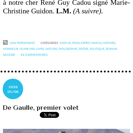
à notre cher René Guy Cadou signé Marie-
Christine Guidon.
L.M.
(A suivre).
LIEN PERMANENT
CATÉGORIES :
AMOUR
,
EROS
,
ESPRIT
,
GRACQ
,
HISTOIRE
,
HONNEUR
,
HUMEURS
,
LIVRE
,
NATURE
,
PHILOSOPHIE
,
POÉSIE
,
POLITIQUE
,
ROMAN
,
SAGESSE
11
COMMENTAIRES
2026
05/06
De Gaulle, premier volet