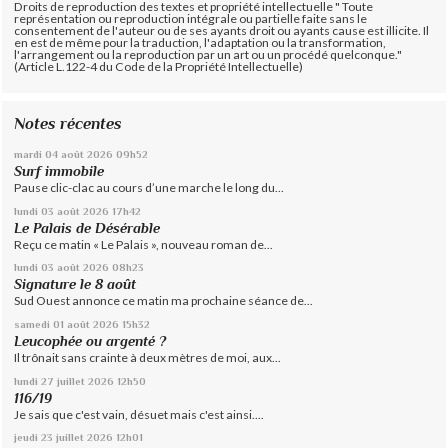
Droits de reproduction des textes et propriété intellectuelle " Toute
représentation ou reproduction intégrale ou partielle faite sans le
consentement de l'auteur ou de ses ayants droit ou ayants cause est illicite. Il
en est de même pour la traduction, l'adaptation ou la transformation,
l'arrangement ou la reproduction par un art ou un procédé quelconque."
(Article L.122-4 du Code de la Propriété Intellectuelle)
Notes récentes
mardi 04
août 2026
09h52
Surf immobile
Pause clic-clac au cours d’une marche le long du...
lundi 03
août 2026
17h42
Le Palais de Désérable
Reçu ce matin « Le Palais », nouveau roman de...
lundi 03
août 2026
08h23
Signature le 8 août
Sud Ouest annonce ce matin ma prochaine séance de...
samedi 01
août 2026
15h32
Leucophée ou argenté ?
Il trônait sans crainte à deux mètres de moi, aux...
lundi 27
juillet 2026
12h50
116/19
Je sais que c'est vain, désuet mais c'est ainsi....
jeudi 23
juillet 2026
12h01