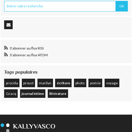
S'abonner au flux RSS
S'abonner au flux ATOM
Tags populaires
procida
proust
marilyn
écriture
photo
poésie
voyage
Gracq
journal intime
littérature
KALLYVASCO