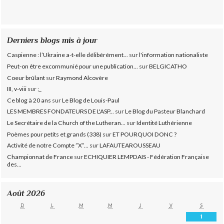
Derniers blogs mis à jour
Caspienne : l’Ukraine a-t-elle délibérément...
sur
l'information nationaliste
Peut-on être excommunié pour une publication...
sur
BELGICATHO
Coeur brûlant
sur
Raymond Alcovère
III, v-viii
sur
;_
Ce blog à 20 ans
sur
Le Blog de Louis-Paul
LES MEMBRES FONDATEURS DE L'ASP...
sur
Le Blog du Pasteur Blanchard
Le Secrétaire de la Church of the Lutheran...
sur
Identité Luthérienne
Poèmes pour petits et grands (338)
sur
ET POURQUOI DONC ?
Activité de notre Compte ”X”...
sur
LAFAUTEAROUSSEAU
Championnat de France
sur
ECHIQUIER LEMPDAIS - Fédération Française
des...
Août 2026
D
L
M
M
J
V
S
1