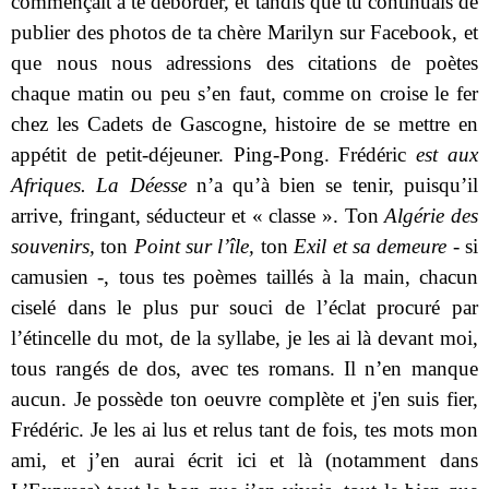
commençait à te déborder, et tandis que tu continuais de
publier des photos de ta chère Marilyn sur Facebook, et
que nous nous adressions des citations de poètes
chaque matin ou peu s’en faut, comme on croise le fer
chez les Cadets de Gascogne, histoire de se mettre en
appétit de petit-déjeuner. Ping-Pong. Frédéric
est aux
Afriques. La Déesse
n’a qu’à bien se tenir, puisqu’il
arrive, fringant, séducteur et « classe ». Ton
Algérie des
souvenirs,
ton
Point sur l’île,
ton
Exil et sa demeure
- si
camusien -, tous tes poèmes taillés à la main, chacun
ciselé dans le plus pur souci de l’éclat procuré par
l’étincelle du mot, de la syllabe, je les ai là devant moi,
tous rangés de dos, avec tes romans. Il n’en manque
aucun. Je possède ton oeuvre complète et j'en suis fier,
Frédéric. Je les ai lus et relus tant de fois, tes mots mon
ami, et j’en aurai écrit ici et là (notamment dans