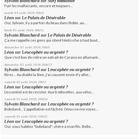
Sylvain Blanchard
sur
Surf immobile
Fuir les malfaisants, encore et toujours...
mardi 04
août 2026
10h11
Léon
sur
Le Palais de Désérable
Oui, Sylvain, il y a parfois du beau dans Bobin, au...
lundi 03
août 2026
18h53
Sylvain Blanchard
sur
Le Palais de Désérable
Ça me rappelle ces gens qui citent Nietzsche à tout bout...
dimanche 02
août 2026
10h11
Léon
sur
Leucophée ou argenté ?
Que c'est bon de relire un extrait de Cyrano en allumant...
dimanche 02
août 2026
00h37
Sylvain Blanchard
sur
Leucophée ou argenté ?
Rires... Au diable la Sten, j'ai souvent envie d'y aller...
samedi 01
août 2026
21h51
Léon
sur
Leucophée ou argenté ?
L'essentiel est de résister. Aux trottinettes, aux vélos...
samedi 01
août 2026
20h36
Sylvain Blanchard
sur
Leucophée ou argenté ?
Boboland... L’appellation est lâchée. (Vous ne me voyez...
samedi 01
août 2026
20h23
Léon
sur
Leucophée ou argenté ?
Oui, vous habitez "boboland", chère à mon fils. Belle...