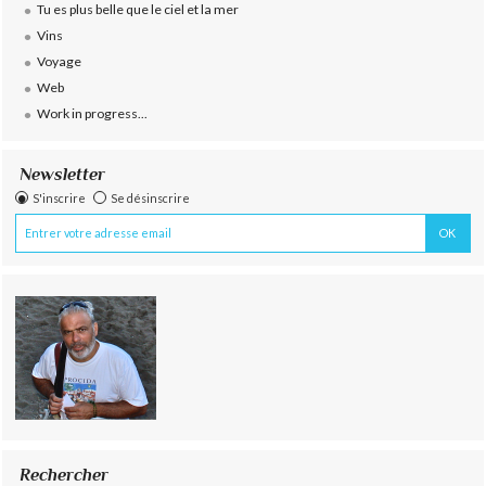
Tu es plus belle que le ciel et la mer
Vins
Voyage
Web
Work in progress...
Newsletter
S'inscrire
Se désinscrire
Rechercher