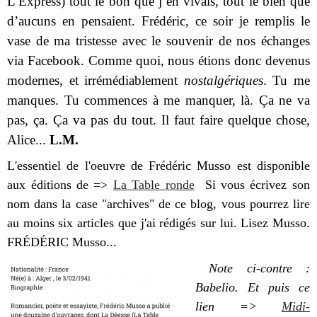
L’Express) tout le bon que j’en vivais, tout le bien que
d’aucuns en pensaient. Frédéric, ce soir je remplis le
vase de ma tristesse avec le souvenir de nos échanges
via Facebook. Comme quoi, nous étions donc devenus
modernes, et irrémédiablement
nostalgériques
. Tu me
manques. Tu commences à me manquer, là. Ça ne va
pas, ça. Ça va pas du tout. Il faut faire quelque chose,
Alice...
L.M.
L'essentiel de l'oeuvre de Frédéric Musso est disponible
aux éditions de =>
La Table ronde
Si vous écrivez son
nom dans la case "
archives" de ce blog, vous pourrez lire
au moins six articles que j'ai rédigés sur lui. Lisez Musso.
FRÉDÉRIC Musso...
Note ci-contre :
Babelio. Et puis ce
lien =>
Midi-