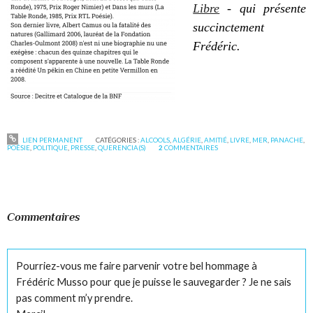
Libre
-
qui présente
succinctement
Frédéric.
LIEN PERMANENT
CATÉGORIES :
ALCOOLS
,
ALGÉRIE
,
AMITIÉ
,
LIVRE
,
MER
,
PANACHE
,
POÉSIE
,
POLITIQUE
,
PRESSE
,
QUERENCIA(S)
2
COMMENTAIRES
Commentaires
Pourriez-vous me faire parvenir votre bel hommage à
Frédéric Musso pour que je puisse le sauvegarder ? Je ne sais
pas comment m’y prendre.