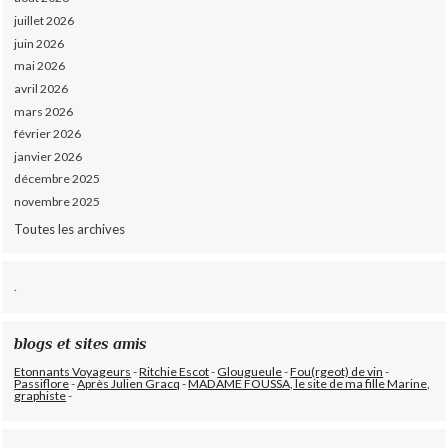
juillet 2026
juin 2026
mai 2026
avril 2026
mars 2026
février 2026
janvier 2026
décembre 2025
novembre 2025
Toutes les archives
.
blogs et sites amis
Etonnants Voyageurs
-
Ritchie Escot
-
Glougueule
-
Fou(rgeot) de vin
-
Passiflore
-
Après Julien Gracq
-
MADAME FOUSSA, le site de ma fille Marine,
graphiste
-