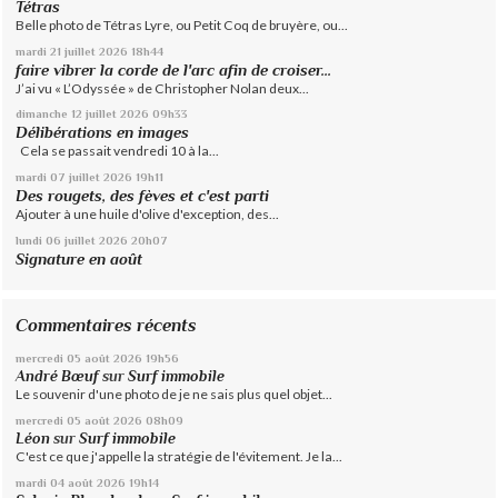
Tétras
Belle photo de Tétras Lyre, ou Petit Coq de bruyère, ou...
mardi 21
juillet 2026
18h44
faire vibrer la corde de l'arc afin de croiser...
J’ai vu « L’Odyssée » de Christopher Nolan deux...
dimanche 12
juillet 2026
09h33
Délibérations en images
Cela se passait vendredi 10 à la...
mardi 07
juillet 2026
19h11
Des rougets, des fèves et c'est parti
Ajouter à une huile d'olive d'exception, des...
lundi 06
juillet 2026
20h07
Signature en août
Commentaires récents
mercredi 05
août 2026
19h56
André Bœuf
sur
Surf immobile
Le souvenir d'une photo de je ne sais plus quel objet...
mercredi 05
août 2026
08h09
Léon
sur
Surf immobile
C'est ce que j'appelle la stratégie de l'évitement. Je la...
mardi 04
août 2026
19h14