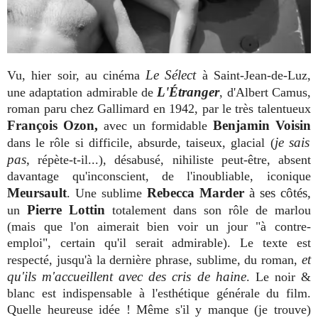
Le Sélect
Vu, hier soir, au cinéma
à Saint-Jean-de-Luz,
L'Étranger
une adaptation admirable de
, d'Albert Camus,
roman paru chez Gallimard en 1942, par le très talentueux
François Ozon,
Benjamin Voisin
avec un formidable
je sais
dans le rôle si difficile, absurde, taiseux, glacial (
pas
,
répète-t-il...), désabusé, nihiliste peut-être, absent
davantage qu'inconscient, de l'inoubliable, iconique
Meursault
Rebecca Marder
à ses côtés,
. Une sublime
Pierre Lottin
un
totalement dans son rôle de marlou
(mais que l'on aimerait bien voir un jour "à contre-
emploi", certain qu'il serait admirable). Le texte est
et
respecté, jusqu'à la dernière phrase, sublime, du roman,
qu'ils m'accueillent avec des cris de haine
. Le noir &
blanc est indispensable à l'esthétique générale du film.
Quelle heureuse idée ! Même s'il y manque (je trouve)