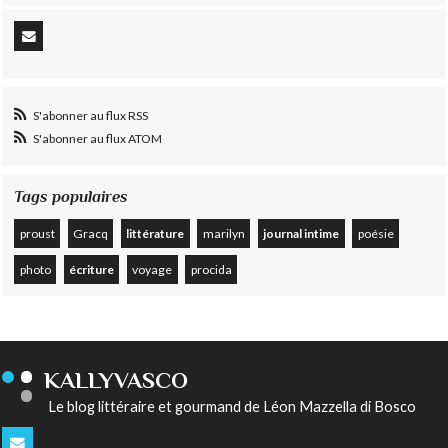
S'abonner au flux RSS
S'abonner au flux ATOM
Tags populaires
proust
Gracq
littérature
marilyn
journal intime
poésie
photo
écriture
voyage
procida
KALLYVASCO
Le blog littéraire et gourmand de Léon Mazzella di Bosco