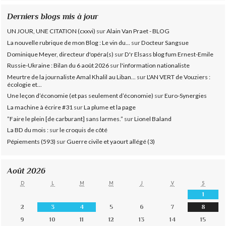
Derniers blogs mis à jour
UN JOUR, UNE CITATION (cxxvi)
sur
Alain Van Praet - BLOG
La nouvelle rubrique de mon Blog : Le vin du...
sur
Docteur Sangsue
Dominique Meyer, directeur d'opéra(s)
sur
D'r Elsass blog fum Ernest-Emile
Russie-Ukraine : Bilan du 6 août 2026
sur
l'information nationaliste
Meurtre de la journaliste Amal Khalil au Liban...
sur
L'AN VERT de Vouziers :
écologie et...
Une leçon d’économie (et pas seulement d’économie)
sur
Euro-Synergies
La machine à écrire #31
sur
La plume et la page
”Faire le plein [de carburant] sans larmes.”
sur
Lionel Baland
La BD du mois :
sur
le croquis de côté
Pépiements (593)
sur
Guerre civile et yaourt allégé (3)
Août 2026
D
L
M
M
J
V
S
1
2
3
4
5
6
7
8
9
10
11
12
13
14
15