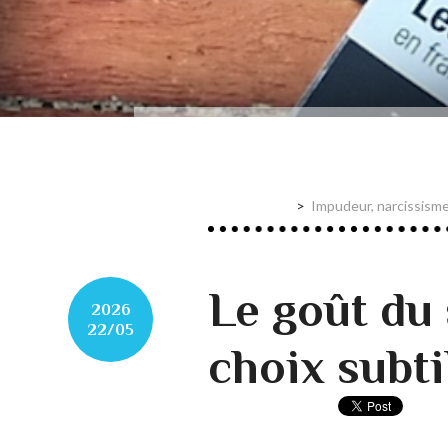
Impudeur, narcissisme,
Le goût du 
2026
22/05
choix subti