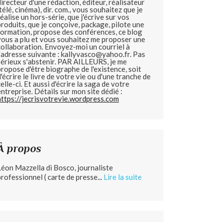
directeur d'une rédaction, éditeur, réalisateur
(télé, cinéma), dir. com., vous souhaitez que je
réalise un hors-série, que j'écrive sur vos
produits, que je conçoive, package, pilote une
formation, propose des conférences, ce blog
vous a plu et vous souhaitez me proposer une
collaboration. Envoyez-moi un courriel à
l'adresse suivante : kallyvasco@yahoo.fr. Pas
sérieux s'abstenir.
PAR AILLEURS, je me
propose d'être biographe de l'existence, soit
d'écrire le livre de votre vie ou d'une tranche de
celle-ci. Et aussi d'écrire la saga de votre
entreprise. Détails sur mon site dédié :
https://jecrisvotrevie.wordpress.com
À propos
Léon Mazzella di Bosco, journaliste
professionnel ( carte de presse...
Lire la suite