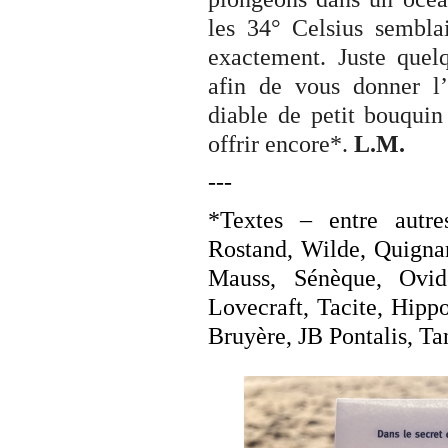
les 34° Celsius sembla
exactement. Juste quel
afin de vous donner l’
diable de petit bouquin 
offrir encore*.
L.M.
---
*Textes – entre autr
Rostand, Wilde, Quignar
Mauss, Sénèque, Ovide
Lovecraft, Tacite, Hipp
Bruyère, JB Pontalis, Ta