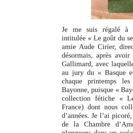
Je me suis régalé à p
intitulée « Le goût du s
amie Aude Cirier, direc
désormais, après avoir 
Gallimard, avec laquelle
au jury du « Basque et
chaque printemps les
Bayonne, puisque « Bayon
collection fétiche « 
France) dont nous colle
d’années. Je l’ai picoré
de la Chambre d’Amou
plongeons dans un océan