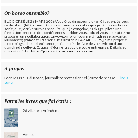
On bosse ensemble?
BLOG CRÉÉ LE 26 MARS 2006 Vous êtes directeur d'une rédaction, éditeur,
réalisateur (télé, cinéma), dir. com., vous souhaitez que je réalise un hors-
série, que j'écrive sur vos produits, que je conçoive, package, pilote une
formation, propose des conférences, ce blog vous a plu et vous souhaitez me
proposer une collaboration. Envoyez-moi un courriel à l'adresse suivante :
kallyvasco@yahoo.fr. Pas sérieux s'abstenir.
PAR AILLEURS, je me propose
d'être biographe de l'existence, soit d'écrire le livre de votre vie ou d'une
tranche de celle-ci. Et aussi d'écrire la saga de votre entreprise. Détails sur
mon site dédié :
https://jecrisvotrevie.wordpress.com
À propos
Léon Mazzella di Bosco, journaliste professionnel ( carte de presse...
Lire la
suite
Parmi les livres que j'ai écrits :
26 villages pyrénéens
Anglet