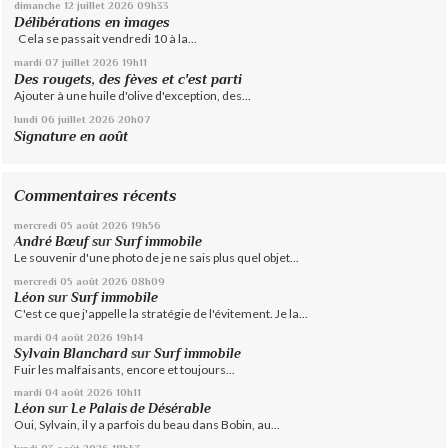
dimanche 12
juillet 2026
09h33
Délibérations en images
Cela se passait vendredi 10 à la...
mardi 07
juillet 2026
19h11
Des rougets, des fèves et c'est parti
Ajouter à une huile d'olive d'exception, des...
lundi 06
juillet 2026
20h07
Signature en août
Commentaires récents
mercredi 05
août 2026
19h56
André Bœuf
sur
Surf immobile
Le souvenir d'une photo de je ne sais plus quel objet...
mercredi 05
août 2026
08h09
Léon
sur
Surf immobile
C'est ce que j'appelle la stratégie de l'évitement. Je la...
mardi 04
août 2026
19h14
Sylvain Blanchard
sur
Surf immobile
Fuir les malfaisants, encore et toujours...
mardi 04
août 2026
10h11
Léon
sur
Le Palais de Désérable
Oui, Sylvain, il y a parfois du beau dans Bobin, au...
lundi 03
août 2026
18h53