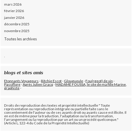
mars 2026
février 2026
janvier 2026
décembre 2025
novembre 2025
Toutes les archives
.
blogs et sites amis
Etonnants Voyageurs
-
Ritchie Escot
-
Glougueule
-
Fou(rgeot) de vin
-
Passiflore
-
Après Julien Gracq
-
MADAME FOUSSA, le site de ma fille Marine,
graphiste
-
Droits de reproduction des textes et propriété intellectuelle " Toute
représentation ou reproduction intégrale ou partielle faite sans le
consentement de l'auteur ou de ses ayants droit ou ayants cause est illicite. Il
en est de même pour la traduction, l'adaptation ou la transformation,
l'arrangement ou la reproduction par un art ou un procédé quelconque."
(Article L.122-4 du Code de la Propriété Intellectuelle)