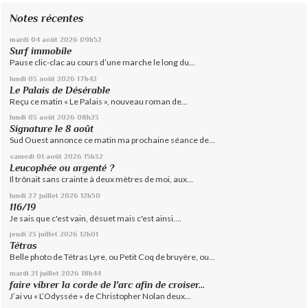
Notes récentes
mardi 04
août 2026
09h52
Surf immobile
Pause clic-clac au cours d’une marche le long du...
lundi 03
août 2026
17h42
Le Palais de Désérable
Reçu ce matin « Le Palais », nouveau roman de...
lundi 03
août 2026
08h23
Signature le 8 août
Sud Ouest annonce ce matin ma prochaine séance de...
samedi 01
août 2026
15h32
Leucophée ou argenté ?
Il trônait sans crainte à deux mètres de moi, aux...
lundi 27
juillet 2026
12h50
116/19
Je sais que c'est vain, désuet mais c'est ainsi....
jeudi 23
juillet 2026
12h01
Tétras
Belle photo de Tétras Lyre, ou Petit Coq de bruyère, ou...
mardi 21
juillet 2026
18h44
faire vibrer la corde de l'arc afin de croiser...
J’ai vu « L’Odyssée » de Christopher Nolan deux...