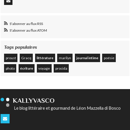
S'abonner au flux RSS
S'abonner au flux ATOM
Tags populaires
proust
Gracq
littérature
marilyn
journal intime
poésie
photo
écriture
voyage
procida
KALLYVASCO
Le blog littéraire et gourmand de Léon Mazzella di Bosco