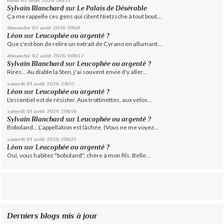
Sylvain Blanchard
sur
Le Palais de Désérable
Ça me rappelle ces gens qui citent Nietzsche à tout bout...
dimanche 02
août 2026
10h11
Léon
sur
Leucophée ou argenté ?
Que c'est bon de relire un extrait de Cyrano en allumant...
dimanche 02
août 2026
00h37
Sylvain Blanchard
sur
Leucophée ou argenté ?
Rires... Au diable la Sten, j'ai souvent envie d'y aller...
samedi 01
août 2026
21h51
Léon
sur
Leucophée ou argenté ?
L'essentiel est de résister. Aux trottinettes, aux vélos...
samedi 01
août 2026
20h36
Sylvain Blanchard
sur
Leucophée ou argenté ?
Boboland... L’appellation est lâchée. (Vous ne me voyez...
samedi 01
août 2026
20h23
Léon
sur
Leucophée ou argenté ?
Oui, vous habitez "boboland", chère à mon fils. Belle...
Derniers blogs mis à jour