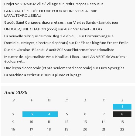
Projet 52-2026 #32 Ville / Village
sur
Petits Propos Décousus
LA ROYAUTÉ ? L'IDÉE NEUVE POUR REDRESSER LA...
sur
LAFAUTEAROUSSEAU
8 août. Saint Cyriaque, diacre, et ses...
sur
Vie des Saints - Saint du jour
UN JOUR, UNE CITATION (cxxvi)
sur
Alain Van Praet - BLOG
La nouvelle rubrique de mon Blog : Le vin du...
sur
Docteur Sangsue
Dominique Meyer, directeur d'opéra(s)
sur
D'r Elsass blog fum Ernest-Emile
Russie-Ukraine : Bilan du 6 août 2026
sur
l'information nationaliste
Meurtre de la journaliste Amal Khalil au Liban...
sur
L'AN VERT de Vouziers :
écologie et...
Une leçon d’économie (et pas seulement d’économie)
sur
Euro-Synergies
La machine à écrire #31
sur
La plume et la page
Août 2026
D
L
M
M
J
V
S
1
2
3
4
5
6
7
8
9
10
11
12
13
14
15
16
17
18
19
20
21
22