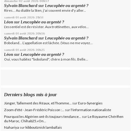
dimanche 02
août 2026
00h37
Sylvain Blanchard
sur
Leucophée ou argenté ?
Rires... Au diable la Sten, j'ai souvent envie d'y aller...
samedi 01
août 2026
21h51
Léon
sur
Leucophée ou argenté ?
L'essentiel est de résister. Aux trottinettes, aux vélos...
samedi 01
août 2026
20h36
Sylvain Blanchard
sur
Leucophée ou argenté ?
Boboland... L’appellation est lâchée. (Vous ne me voyez...
samedi 01
août 2026
20h23
Léon
sur
Leucophée ou argenté ?
Oui, vous habitez "boboland", chère à mon fils. Belle...
Derniers blogs mis à jour
Jünger, Tallement des Réaux, et l'homme...
sur
Euro-Synergies
Zoom d'été - Jean-Frédéric Poisson :...
sur
l'information nationaliste
Pourquoi les Algérien ont-ils toujours tendance...
sur
Le Royaume Chérifien
du Maroc, Chihab25.«On...
Nahariya
sur
kibboutznick lamballais