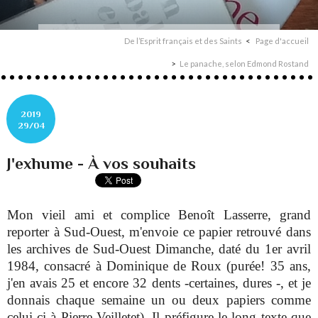
De l’Esprit français et des Saints
Page d'accueil
Le panache, selon Edmond Rostand
2019
29/04
J'exhume - À vos souhaits
Mon vieil ami et complice Benoît Lasserre, grand
reporter à Sud-Ouest, m'envoie ce papier retrouvé dans
les archives de Sud-Ouest Dimanche, daté du 1er avril
1984, consacré à Dominique de Roux (purée! 35 ans,
j'en avais 25 et encore 32 dents -certaines, dures -, et je
donnais chaque semaine un ou deux papiers comme
celui-ci à Pierre Veilletet). Il préfigure le long texte que