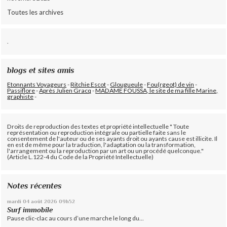
Toutes les archives
.
blogs et sites amis
Etonnants Voyageurs
-
Ritchie Escot
-
Glougueule
-
Fou(rgeot) de vin
-
Passiflore
-
Après Julien Gracq
-
MADAME FOUSSA, le site de ma fille Marine,
graphiste
-
Droits de reproduction des textes et propriété intellectuelle " Toute
représentation ou reproduction intégrale ou partielle faite sans le
consentement de l'auteur ou de ses ayants droit ou ayants cause est illicite. Il
en est de même pour la traduction, l'adaptation ou la transformation,
l'arrangement ou la reproduction par un art ou un procédé quelconque."
(Article L.122-4 du Code de la Propriété Intellectuelle)
Notes récentes
mardi 04
août 2026
09h52
Surf immobile
Pause clic-clac au cours d’une marche le long du...