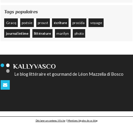
Tags populaires
Gracq
poésie
proust
écriture
procida
voyage
journal intime
littérature
marilyn
photo
KALLYVASCO
Le blog littéraire et gourmand de Léon Mazzella di Bosco
Déclarer un contenu illicite
|
Mentions légales de ce blog