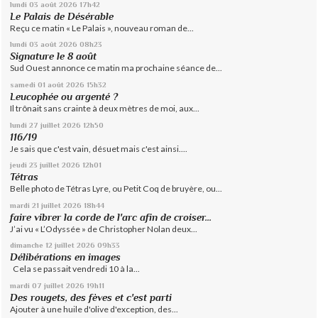
lundi 03
août 2026
17h42
Le Palais de Désérable
Reçu ce matin « Le Palais », nouveau roman de...
lundi 03
août 2026
08h23
Signature le 8 août
Sud Ouest annonce ce matin ma prochaine séance de...
samedi 01
août 2026
15h32
Leucophée ou argenté ?
Il trônait sans crainte à deux mètres de moi, aux...
lundi 27
juillet 2026
12h50
116/19
Je sais que c'est vain, désuet mais c'est ainsi....
jeudi 23
juillet 2026
12h01
Tétras
Belle photo de Tétras Lyre, ou Petit Coq de bruyère, ou...
mardi 21
juillet 2026
18h44
faire vibrer la corde de l'arc afin de croiser...
J’ai vu « L’Odyssée » de Christopher Nolan deux...
dimanche 12
juillet 2026
09h33
Délibérations en images
Cela se passait vendredi 10 à la...
mardi 07
juillet 2026
19h11
Des rougets, des fèves et c'est parti
Ajouter à une huile d'olive d'exception, des...