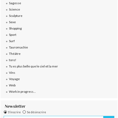
Sagesse
Science
Sculpture
Sexe
Shopping
Sport
Surf
Tauromachie
Théâtre
toro!
Tu es plus belle que le ciel et la mer
Vins
Voyage
Web
Work in progress...
Newsletter
S'inscrire
Se désinscrire