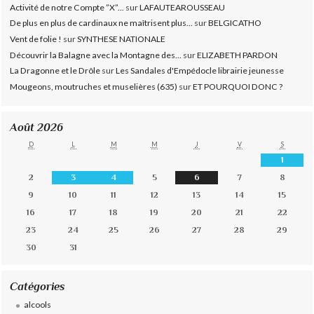
Activité de notre Compte ”X”...
sur
LAFAUTEAROUSSEAU
De plus en plus de cardinaux ne maîtrisent plus...
sur
BELGICATHO
Vent de folie !
sur
SYNTHESE NATIONALE
Découvrir la Balagne avec la Montagne des...
sur
ELIZABETH PARDON
La Dragonne et le Drôle
sur
Les Sandales d'Empédocle librairie jeunesse
Mougeons, moutruches et muselières (635)
sur
ET POURQUOI DONC ?
Août 2026
D
L
M
M
J
V
S
1
2
3
4
5
6
7
8
9
10
11
12
13
14
15
16
17
18
19
20
21
22
23
24
25
26
27
28
29
30
31
Catégories
alcools