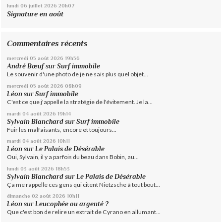
lundi 06
juillet 2026
20h07
Signature en août
Commentaires récents
mercredi 05
août 2026
19h56
André Bœuf
sur
Surf immobile
Le souvenir d'une photo de je ne sais plus quel objet...
mercredi 05
août 2026
08h09
Léon
sur
Surf immobile
C'est ce que j'appelle la stratégie de l'évitement. Je la...
mardi 04
août 2026
19h14
Sylvain Blanchard
sur
Surf immobile
Fuir les malfaisants, encore et toujours...
mardi 04
août 2026
10h11
Léon
sur
Le Palais de Désérable
Oui, Sylvain, il y a parfois du beau dans Bobin, au...
lundi 03
août 2026
18h53
Sylvain Blanchard
sur
Le Palais de Désérable
Ça me rappelle ces gens qui citent Nietzsche à tout bout...
dimanche 02
août 2026
10h11
Léon
sur
Leucophée ou argenté ?
Que c'est bon de relire un extrait de Cyrano en allumant...