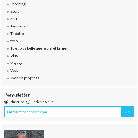
Shopping
Sport
Surf
Tauromachie
Théâtre
toro!
Tu es plus belle que le ciel et la mer
Vins
Voyage
Web
Work in progress...
Newsletter
S'inscrire
Se désinscrire