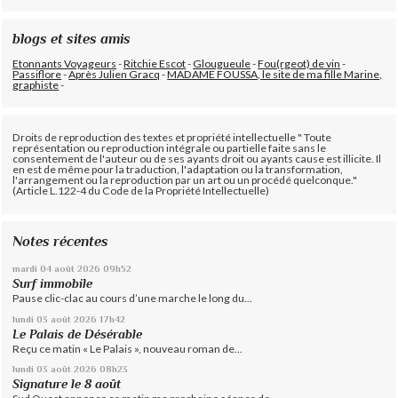
blogs et sites amis
Etonnants Voyageurs
-
Ritchie Escot
-
Glougueule
-
Fou(rgeot) de vin
-
Passiflore
-
Après Julien Gracq
-
MADAME FOUSSA, le site de ma fille Marine,
graphiste
-
Droits de reproduction des textes et propriété intellectuelle " Toute
représentation ou reproduction intégrale ou partielle faite sans le
consentement de l'auteur ou de ses ayants droit ou ayants cause est illicite. Il
en est de même pour la traduction, l'adaptation ou la transformation,
l'arrangement ou la reproduction par un art ou un procédé quelconque."
(Article L.122-4 du Code de la Propriété Intellectuelle)
Notes récentes
mardi 04
août 2026
09h52
Surf immobile
Pause clic-clac au cours d’une marche le long du...
lundi 03
août 2026
17h42
Le Palais de Désérable
Reçu ce matin « Le Palais », nouveau roman de...
lundi 03
août 2026
08h23
Signature le 8 août