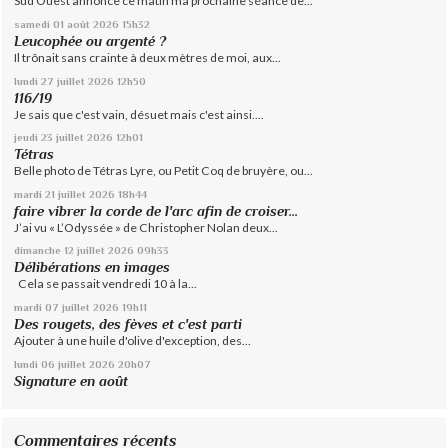
Sud Ouest annonce ce matin ma prochaine séance de...
samedi 01
août 2026
15h32
Leucophée ou argenté ?
Il trônait sans crainte à deux mètres de moi, aux...
lundi 27
juillet 2026
12h50
116/19
Je sais que c'est vain, désuet mais c'est ainsi....
jeudi 23
juillet 2026
12h01
Tétras
Belle photo de Tétras Lyre, ou Petit Coq de bruyère, ou...
mardi 21
juillet 2026
18h44
faire vibrer la corde de l'arc afin de croiser...
J’ai vu « L’Odyssée » de Christopher Nolan deux...
dimanche 12
juillet 2026
09h33
Délibérations en images
Cela se passait vendredi 10 à la...
mardi 07
juillet 2026
19h11
Des rougets, des fèves et c'est parti
Ajouter à une huile d'olive d'exception, des...
lundi 06
juillet 2026
20h07
Signature en août
Commentaires récents