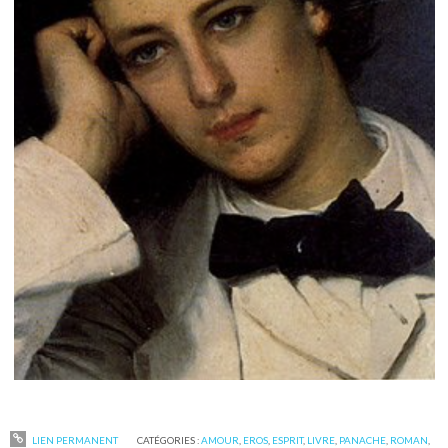
LIEN PERMANENT
CATÉGORIES :
AMOUR
,
EROS
,
ESPRIT
,
LIVRE
,
PANACHE
,
ROMAN
,