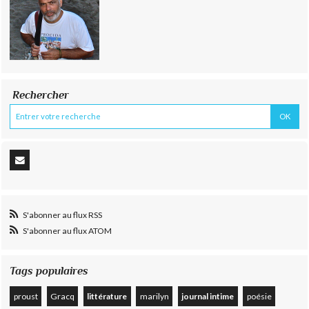
Rechercher
S'abonner au flux RSS
S'abonner au flux ATOM
Tags populaires
proust
Gracq
littérature
marilyn
journal intime
poésie