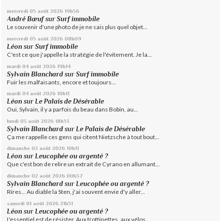
mercredi 05
août 2026
19h56
André Bœuf
sur
Surf immobile
Le souvenir d'une photo de je ne sais plus quel objet...
mercredi 05
août 2026
08h09
Léon
sur
Surf immobile
C'est ce que j'appelle la stratégie de l'évitement. Je la...
mardi 04
août 2026
19h14
Sylvain Blanchard
sur
Surf immobile
Fuir les malfaisants, encore et toujours...
mardi 04
août 2026
10h11
Léon
sur
Le Palais de Désérable
Oui, Sylvain, il y a parfois du beau dans Bobin, au...
lundi 03
août 2026
18h53
Sylvain Blanchard
sur
Le Palais de Désérable
Ça me rappelle ces gens qui citent Nietzsche à tout bout...
dimanche 02
août 2026
10h11
Léon
sur
Leucophée ou argenté ?
Que c'est bon de relire un extrait de Cyrano en allumant...
dimanche 02
août 2026
00h37
Sylvain Blanchard
sur
Leucophée ou argenté ?
Rires... Au diable la Sten, j'ai souvent envie d'y aller...
samedi 01
août 2026
21h51
Léon
sur
Leucophée ou argenté ?
L'essentiel est de résister. Aux trottinettes, aux vélos...