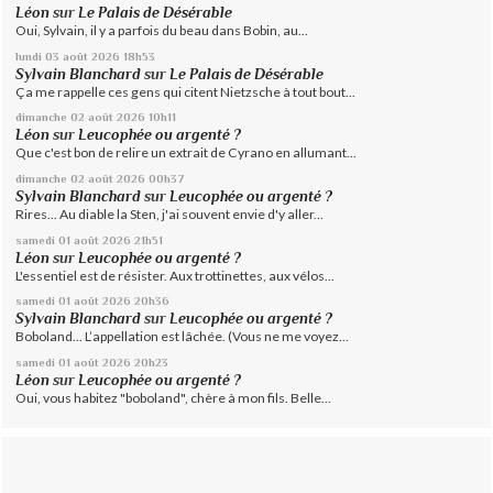
Léon
sur
Le Palais de Désérable
Oui, Sylvain, il y a parfois du beau dans Bobin, au...
lundi 03
août 2026
18h53
Sylvain Blanchard
sur
Le Palais de Désérable
Ça me rappelle ces gens qui citent Nietzsche à tout bout...
dimanche 02
août 2026
10h11
Léon
sur
Leucophée ou argenté ?
Que c'est bon de relire un extrait de Cyrano en allumant...
dimanche 02
août 2026
00h37
Sylvain Blanchard
sur
Leucophée ou argenté ?
Rires... Au diable la Sten, j'ai souvent envie d'y aller...
samedi 01
août 2026
21h51
Léon
sur
Leucophée ou argenté ?
L'essentiel est de résister. Aux trottinettes, aux vélos...
samedi 01
août 2026
20h36
Sylvain Blanchard
sur
Leucophée ou argenté ?
Boboland... L’appellation est lâchée. (Vous ne me voyez...
samedi 01
août 2026
20h23
Léon
sur
Leucophée ou argenté ?
Oui, vous habitez "boboland", chère à mon fils. Belle...