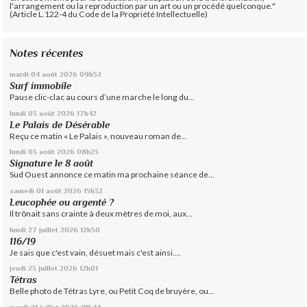
l'arrangement ou la reproduction par un art ou un procédé quelconque."
(Article L.122-4 du Code de la Propriété Intellectuelle)
Notes récentes
mardi 04
août 2026
09h52
Surf immobile
Pause clic-clac au cours d’une marche le long du...
lundi 03
août 2026
17h42
Le Palais de Désérable
Reçu ce matin « Le Palais », nouveau roman de...
lundi 03
août 2026
08h23
Signature le 8 août
Sud Ouest annonce ce matin ma prochaine séance de...
samedi 01
août 2026
15h32
Leucophée ou argenté ?
Il trônait sans crainte à deux mètres de moi, aux...
lundi 27
juillet 2026
12h50
116/19
Je sais que c'est vain, désuet mais c'est ainsi....
jeudi 23
juillet 2026
12h01
Tétras
Belle photo de Tétras Lyre, ou Petit Coq de bruyère, ou...
mardi 21
juillet 2026
18h44