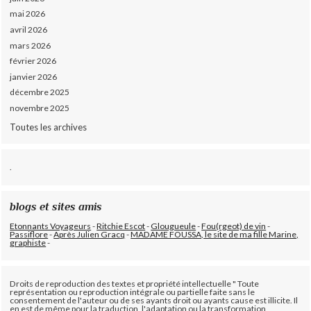
mai 2026
avril 2026
mars 2026
février 2026
janvier 2026
décembre 2025
novembre 2025
Toutes les archives
.
blogs et sites amis
Etonnants Voyageurs
-
Ritchie Escot
-
Glougueule
-
Fou(rgeot) de vin
-
Passiflore
-
Après Julien Gracq
-
MADAME FOUSSA, le site de ma fille Marine,
graphiste
-
Droits de reproduction des textes et propriété intellectuelle " Toute
représentation ou reproduction intégrale ou partielle faite sans le
consentement de l'auteur ou de ses ayants droit ou ayants cause est illicite. Il
en est de même pour la traduction, l'adaptation ou la transformation,