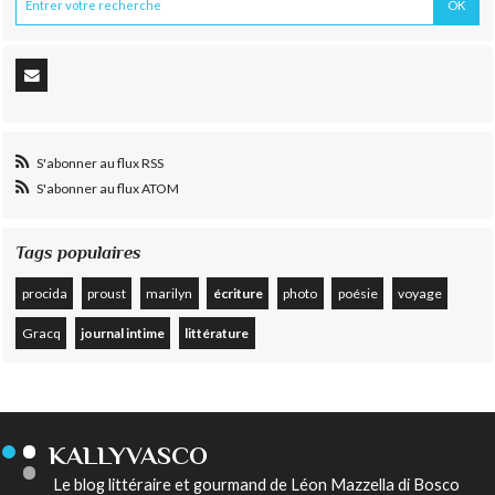
S'abonner au flux RSS
S'abonner au flux ATOM
Tags populaires
procida
proust
marilyn
écriture
photo
poésie
voyage
Gracq
journal intime
littérature
KALLYVASCO
Le blog littéraire et gourmand de Léon Mazzella di Bosco