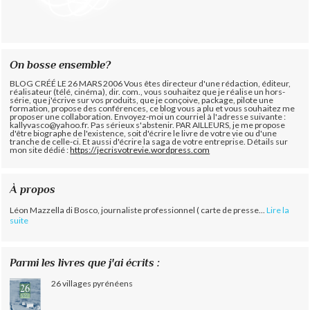
On bosse ensemble?
BLOG CRÉÉ LE 26 MARS 2006 Vous êtes directeur d'une rédaction, éditeur,
réalisateur (télé, cinéma), dir. com., vous souhaitez que je réalise un hors-
série, que j'écrive sur vos produits, que je conçoive, package, pilote une
formation, propose des conférences, ce blog vous a plu et vous souhaitez me
proposer une collaboration. Envoyez-moi un courriel à l'adresse suivante :
kallyvasco@yahoo.fr. Pas sérieux s'abstenir.
PAR AILLEURS, je me propose
d'être biographe de l'existence, soit d'écrire le livre de votre vie ou d'une
tranche de celle-ci. Et aussi d'écrire la saga de votre entreprise. Détails sur
mon site dédié :
https://jecrisvotrevie.wordpress.com
À propos
Léon Mazzella di Bosco, journaliste professionnel ( carte de presse...
Lire la
suite
Parmi les livres que j'ai écrits :
26 villages pyrénéens