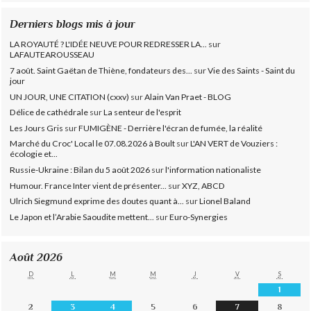
Derniers blogs mis à jour
LA ROYAUTÉ ? L'IDÉE NEUVE POUR REDRESSER LA...
sur
LAFAUTEAROUSSEAU
7 août. Saint Gaëtan de Thiène, fondateurs des...
sur
Vie des Saints - Saint du
jour
UN JOUR, UNE CITATION (cxxv)
sur
Alain Van Praet - BLOG
Délice de cathédrale
sur
La senteur de l'esprit
Les Jours Gris
sur
FUMIGÈNE - Derrière l'écran de fumée, la réalité
Marché du Croc' Local le 07.08.2026 à Boult
sur
L'AN VERT de Vouziers :
écologie et...
Russie-Ukraine : Bilan du 5 août 2026
sur
l'information nationaliste
Humour. France Inter vient de présenter...
sur
XYZ, ABCD
Ulrich Siegmund exprime des doutes quant à...
sur
Lionel Baland
Le Japon et l’Arabie Saoudite mettent...
sur
Euro-Synergies
Août 2026
D
L
M
M
J
V
S
1
2
3
4
5
6
7
8