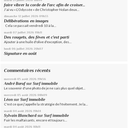
faire vibrer la corde de l'arc afin de croiser...
J’ai vu « L’Odyssée » de Christopher Nolan deux...
dimanche 12
juillet 2026
09h33
Délibérations en images
Cela se passait vendredi 10 à la...
mardi 07
juillet 2026
19h11
Des rougets, des fèves et c'est parti
Ajouter à une huile d'olive d'exception, des...
lundi 06
juillet 2026
20h07
Signature en août
Commentaires récents
mercredi 05
août 2026
19h56
André Bœuf
sur
Surf immobile
Le souvenir d'une photo de je ne sais plus quel objet...
mercredi 05
août 2026
08h09
Léon
sur
Surf immobile
C'est ce que j'appelle la stratégie de l'évitement. Je la...
mardi 04
août 2026
19h14
Sylvain Blanchard
sur
Surf immobile
Fuir les malfaisants, encore et toujours...
mardi 04
août 2026
10h11