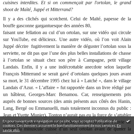
cuisines interdites. Et si on commençait par l'ortolan, le grand
shoot de Maïté, Juppé et Mitterrand?
Il y a des clichés qui scotchent. Celui de Maïté, papesse de la
bouffe gasconne gargantuesque des années 80,
faisant une fellation au cul d’un ortolan, sur une vidéo qui circule
sur YouTube, est délicieux. Une autre vidéo, où l’on voit Alain
Juppé décrire
fugitivement la manière de déguster l’ortolan sous la
serviette, ne dit pas que l’une des plus belles installations de chasse
à l’ortolan se situait chez son père à Campagne, petit village
Landais. Enfin, il y a une indécrottable anecdote selon laquelle
François Mitterrand se serait gavé d’ortolans quelques jours avant
sa mort, le 31 décembre 1995 chez lui à « Latché », dans le village
Landais d’Azur. « L’affaire » fut rapportée dans un livre rédigé par
un hâbleur, Georges-Marc Benamou. Car, renseignements pris
auprès de bonnes sources (des amis présents aux côtés des Hanin,
Lang, Bergé ou Emmanuelli, mais totalement inconnus du public :
Jean et Yvette Munier), Tonton n’aurait pas eu la force de s’attabler
En poursuivant votre navigation sur ce site, vous acceptez l'utilisation de
ce soir-là, il goba une huître à peine et ne trouva pas l’envie de
cookies. Ces derniers assurent le bon fonctionnement de nos services.
En
suçoter la minuscule cuisse d’un seul ortolan avant de quitter la
savoir plus
.