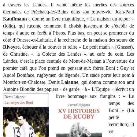
à travers les Landes. Il vante même les mérites des sources
thermales de Préchacq-les-Bains dans son œuvre-vie. Jean-Paul
Kauffmann
a donné un livre magnifique, « La maison du retour »
(folio), qui raconte comment il choisit justement de s’établir de
temps à autre en forêt, à Pissos. Plus bas, on peut se promener du
côté d’Onesse-et-Laharie, à la recherche de la maison des sœurs
de
Rivoyre
, échouer à la trouver et relire « Le petit matin » (Grasset),
de Christine, « la Colette des Landes », au café du coin. Les
Landes, c’est la place centrale de Mont-de-Marsan à l’ouverture du
premier café que l’on prend en pensant aux frères Boni : Guy et
André Boniface, rugbymen de légende. Un stade porte leur nom à
Montfort-en-Chalosse. Denis
Lalanne
, qui donna comme son ami
Antoine Blondin des papiers « de garde » à « L’Equipe », écrivit un
livre hommage
aux frangins : « Le
temps des
Boni » (La
petite
vermillon). Il
vit