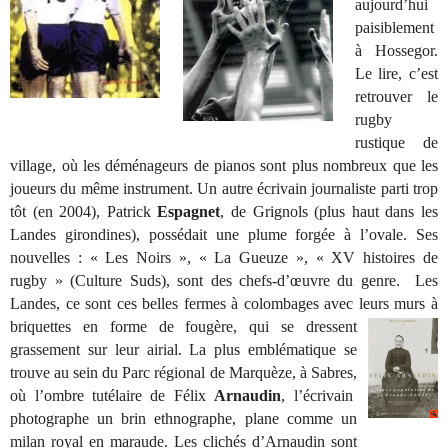
aujourd’hui
paisiblement
à Hossegor.
Le lire, c’est
retrouver le
rugby
rustique de
village, où les déménageurs de pianos sont plus nombreux que les
joueurs du même instrument. Un autre écrivain journaliste parti trop
tôt (en 2004), Patrick
Espagnet
, de Grignols (plus haut dans les
Landes girondines), possédait une plume forgée à l’ovale. Ses
nouvelles : « Les Noirs », « La Gueuze », « XV histoires de
rugby » (Culture Suds), sont des chefs-d’œuvre du genre. Les
Landes, ce sont ces belles fermes à colombages avec leurs murs à
briquettes en forme de fougère, qui se dressent
grassement sur leur airial. La plus emblématique se
trouve au sein du Parc régional de Marquèze, à Sabres,
où l’ombre tutélaire de Félix
Arnaudin
, l’écrivain
photographe un brin ethnographe, plane comme un
milan royal en maraude. Les clichés d’Arnaudin sont