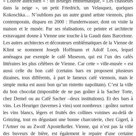
« Louvre autrichien » : un Bruegel emblématique, « Les chasseurs
dans la neige », un petit Friedrich, un Velasquez, quelques
Kokoschka… N’oublions pas un autre grand artiste viennois, plus
contemporain, disparu en 2000 : Hundertwasser, dont on visite la
maison et le musée. Par ses réalisations, ce peintre et architecte
extravagant donne à Vienne une touche à la Gaudi dans Barcelone.
Les autres architectes et décorateurs emblématiques de la Vienne de
Klimt se nomment Joseph Hoffmann et Adolf Loos, lequel
aménagea par exemple le café Museum, qui est l’un des cafés
littéraires les plus célèbres de Vienne. Car cette « ville-musée » est
aussi celle du bon café (certains bars en proposent plusieurs
dizaines, tous différents, à part le fameux café viennois, mais le
simple moka est aussi bon qu’un ristretto napolitain). C’est la ville
du bon chocolat (impossible de ne pas goûter à la Sacher Torte,
chez Demel ou au Café Sacher –deux institutions). Et des bars à
vins. Les Heuriger (tavernes à vins) sont nombreux : goûtez surtout
les vins blancs, légers et fruités des collines voisines au-delà de
Grinzing, tout en dégustant une bonne charcuterie, chez Gigerl, à
l’Artner ou au Zwolf Apostelkeller. Vienne, qui n’est pas la ville
des buveurs de bière, est également le repaire d'une certaine