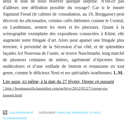
lieux le soin de nous réserver quelque surprise. N'est-ce pas
d'ailleurs une définition possible du voyage? Car si le musée
Sigmund Freud (le cabinet de consultation, au 19, Berggasse) peut
décevoir les aficionados, certains cafés littéraires comme le Central,
ou Landtmann, sentent les mots et les pinceaux. Quant à la
scénographie exemplaire des expositions consacrées à Klimt, elle
augmente notre fringale d’art. Alors pour apaiser une fringale plus
terrestre, à proximité de la Sécession d’un côté, et de splendides
façades Art Nouveau de l’autre, se trouve Naschmarkt, long marché
de plusieurs centaines de mètres, agrémenté d’épiceries fines
multicolores et d’une enfilade de bistrots et restaurants en tout
genre, comme le délicieux Neni et ses spécialités israéliennes.
L.M.
Lire aussi, ici même, à la date du 27 février,
Vienne en passant
:
http://leonmazzella.hautetfort.com/archive/2012/02/27/vienne-en-
passant.html
LIEN PERMANENT
CATÉGORIES :
PEINTURE
,
REPORTAGE
,
VOYAGE
9
COMMENTAIRES