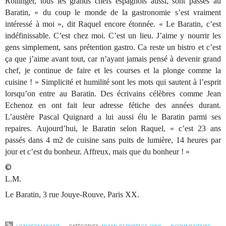
Rollinger, tous les grands chefs espagnols aussi, sont passés au
Baratin, « du coup le monde de la gastronomie s’est vraiment
intéressé à moi », dit Raquel encore étonnée. « Le Baratin, c’est
indéfinissable. C’est chez moi. C’est un lieu. J’aime y nourrir les
gens simplement, sans prétention gastro. Ca reste un bistro et c’est
ça que j’aime avant tout, car n’ayant jamais pensé à devenir grand
chef, je continue de faire et les courses et la plonge comme la
cuisine ! » Simplicité et humilité sont les mots qui sautent à l’esprit
lorsqu’on entre au Baratin. Des écrivains célèbres comme Jean
Echenoz en ont fait leur adresse fétiche des années durant.
L’austère Pascal Quignard a lui aussi élu le Baratin parmi ses
repaires. Aujourd’hui, le Baratin selon Raquel, « c’est 23 ans
passés dans 4 m2 de cuisine sans puits de lumière, 14 heures par
jour et c’est du bonheur. Affreux, mais que du bonheur ! »
©
L.M.
Le Baratin, 3 rue Jouye-Rouve, Paris XX.
LIEN PERMANENT
CATÉGORIES :
MIAM!
,
REPORTAGE
,
VINS
0
COMMENTAIRE