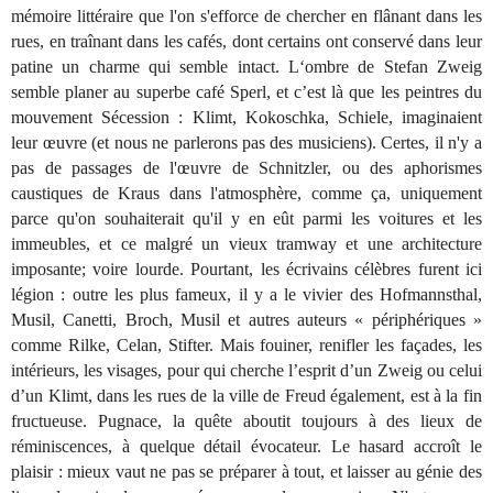
mémoire littéraire que l'on s'efforce de chercher en flânant dans les
rues, en traînant dans les cafés, dont certains ont conservé dans leur
patine un charme qui semble intact. L‘ombre de Stefan Zweig
semble planer au superbe café Sperl, et c’est là que les peintres du
mouvement Sécession : Klimt, Kokoschka, Schiele, imaginaient
leur œuvre (et nous ne parlerons pas des musiciens). Certes, il n'y a
pas de passages de l'œuvre de Schnitzler, ou des aphorismes
caustiques de Kraus dans l'atmosphère, comme ça, uniquement
parce qu'on souhaiterait qu'il y en eût parmi les voitures et les
immeubles, et ce malgré un vieux tramway et une architecture
imposante; voire lourde. Pourtant, les écrivains célèbres furent ici
légion : outre les plus fameux, il y a le vivier des Hofmannsthal,
Musil, Canetti, Broch, Musil et autres auteurs « périphériques »
comme Rilke, Celan, Stifter. Mais fouiner, renifler les façades, les
intérieurs, les visages, pour qui cherche l’esprit d’un Zweig ou celui
d’un Klimt, dans les rues de la ville de Freud également, est à la fin
fructueuse. Pugnace, la quête aboutit toujours à des lieux de
réminiscences, à quelque détail évocateur. Le hasard accroît le
plaisir : mieux vaut ne pas se préparer à tout, et laisser au génie des