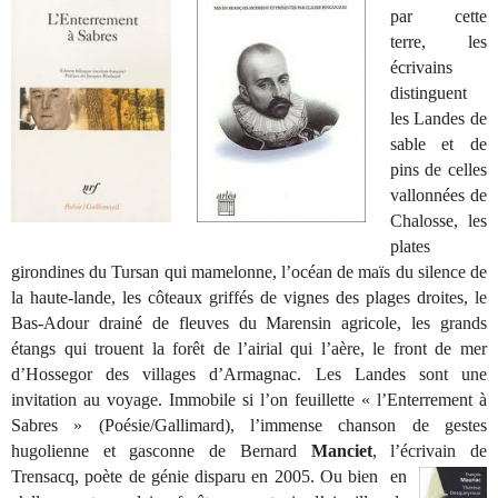
par cette
terre, les
écrivains
distinguent
les Landes de
sable
et de
pins de celles
vallonnées de
Chalosse, les
plates
girondines du Tursan qui mamelonne, l’océan de maïs du silence de
la haute-lande, les côteaux griffés de vignes des plages droites, le
Bas-Adour drainé de fleuves du Marensin agricole, les grands
étangs qui trouent la forêt de l’airial qui l’aère, le front de mer
d’Hossegor des villages d’Armagnac. Les Landes sont une
invitation au voyage. Immobile si l’on feuillette « l’Enterrement à
Sabres » (Poésie/Gallimard), l’immense chanson de gestes
hugolienne et gasconne de Bernard
Manciet
, l’écrivain de
Trensacq, poète de
génie disparu en 2005. Ou bien en