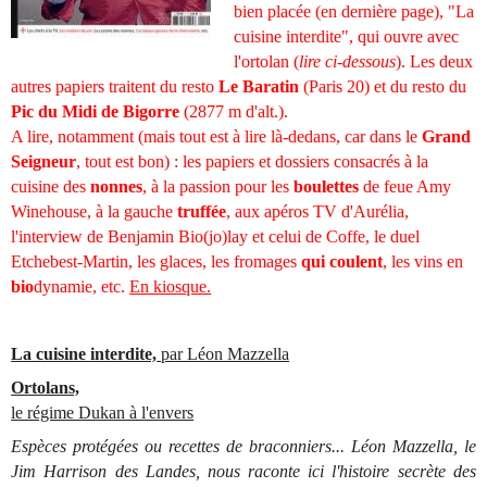
bien placée (en dernière page), "La
cuisine interdite", qui ouvre avec
l'ortolan (
lire ci-dessous
). Les deux
autres papiers traitent du resto
Le Baratin
(Paris 20) et du resto du
Pic du Midi de Bigorre
(2877 m d'alt.).
A lire, notamment (mais tout est à lire là-dedans, car dans le
Grand
Seigneur
, tout est bon) : les papiers et dossiers consacrés à la
cuisine des
nonnes
, à la passion pour les
boulettes
de feue Amy
Winehouse, à la gauche
truffée
, aux apéros TV d'Aurélia,
l'interview de Benjamin Bio(jo)lay et celui de Coffe, le duel
Etchebest-Martin, les glaces, les fromages
qui coulent
, les vins en
bio
dynamie, etc.
En kiosque.
La cuisine interdite,
par Léon Mazzella
Ortolans,
le régime Dukan à l'envers
Espèces protégées ou recettes de braconniers... Léon Mazzella, le
Jim Harrison des Landes, nous raconte ici l'histoire secrète des