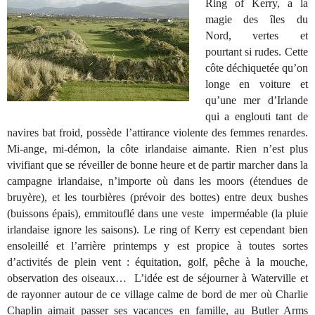
Ring of Kerry, a la
magie des îles du
Nord, vertes et
pourtant si rudes. Cette
côte déchiquetée qu’on
longe en voiture et
qu’une mer d’Irlande
qui a englouti tant de
navires bat froid, possède l’attirance violente des femmes renardes.
Mi-ange, mi-démon, la côte irlandaise aimante. Rien n’est plus
vivifiant que se réveiller de bonne heure et de partir marcher dans la
campagne irlandaise, n’importe où dans les moors (étendues de
bruyère), et les tourbières (prévoir des bottes) entre deux bushes
(buissons épais), emmitouflé dans une veste imperméable (la pluie
irlandaise ignore les saisons). Le ring of Kerry est cependant bien
ensoleillé et l’arrière printemps y est propice à toutes sortes
d’activités de plein vent : équitation, golf, pêche à la mouche,
observation des oiseaux… L’idée est de séjourner à Waterville et
de rayonner autour de ce village calme de bord de mer où Charlie
Chaplin aimait passer ses vacances en famille, au Butler Arms