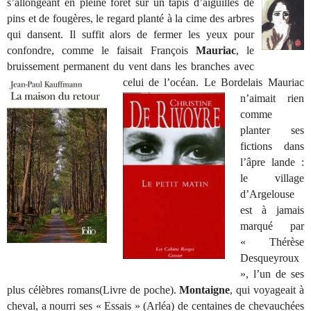
s’allongeant en pleine forêt sur un tapis d’aiguilles de
pins et de fougères, le regard planté à la cime des arbres
qui dansent. Il suffit alors de fermer les yeux pour
confondre, comme le faisait François
Mauriac
, le
bruissement permanent du vent dans les branches avec
celui de l’océan. Le
Bordelais Mauriac
n’aimait rien
comme
planter ses
fictions dans
l’âpre lande :
le village
d’Argelouse
est à jamais
marqué par
« Thérèse
Desqueyroux
», l’un de ses
plus célèbres romans(Livre de poche).
Montaigne
, qui voyageait à
cheval, a nourri ses « Essais » (Arléa) de centaines de chevauchées