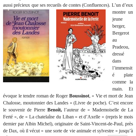
aussi précieux que ses recueils de contes (Confluences). L’un d’eux
montre un
jeune
berger,
Bergerot
au
Pradeou,
dressé
dans
l’immensit
é plate
comme la
main. Et
évoque le tendre roman de Roger
Boussinot
, « Vie et mort de Jean
Chalosse, moutonnier des Landes » (Livre de poche).
C’est encore
le souvenir de Pierre
Benoît,
l’auteur de « Mademoiselle de La
Ferté », de « La chatelaîne du Liban » et d’Axelle » (repris le mois
dernier par Albin Michel), originaire de Saint-Vincent-de-Paul, près
de Dax, où il vécut « une sorte de vie animale et sylvestre » jusqu’à