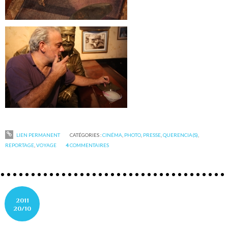
LIEN PERMANENT
CATÉGORIES :
CINÉMA
,
PHOTO
,
PRESSE
,
QUERENCIA(S)
,
REPORTAGE
,
VOYAGE
4
COMMENTAIRES
2011
20/10