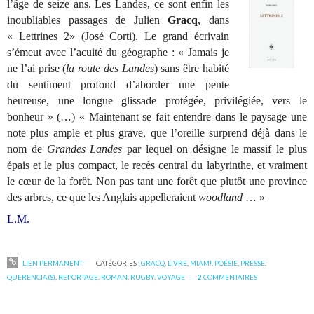
l’âge de seize ans. Les Landes, ce sont
enfin les
inoubliables passages de Julien
Gracq
, dans
« Lettrines 2» (José Corti). Le grand écrivain
s’émeut avec l’acuité du géographe : « Jamais je
ne l’ai prise (
la route des Landes
) sans être habité
du sentiment profond d’aborder une pente
heureuse, une longue glissade protégée, privilégiée, vers le
bonheur » (…) « Maintenant se fait entendre dans le paysage une
note plus ample et plus grave, que l’oreille surprend déjà dans le
nom de
Grandes Landes
par lequel on désigne le massif le plus
épais et le plus compact, le recès central du labyrinthe, et vraiment
le cœur de la forêt. Non pas tant une forêt que plutôt une province
des arbres, ce que les Anglais appelleraient
woodland
… »
L.M.
LIEN PERMANENT
CATÉGORIES :
GRACQ
,
LIVRE
,
MIAM!
,
POÉSIE
,
PRESSE
,
QUERENCIA(S)
,
REPORTAGE
,
ROMAN
,
RUGBY
,
VOYAGE
2
COMMENTAIRES