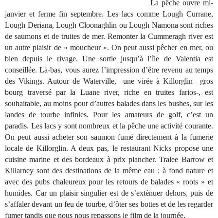
La pêche ouvre mi-
janvier et ferme fin septembre. Les lacs comme Lough Currane,
Lough Deriana, Lough Cloonaghlin ou Lough Namona sont riches
de saumons et de truites de mer. Remonter la Cummeragh river est
un autre plaisir de « moucheur ». On peut aussi pêcher en mer, ou
bien depuis le rivage. Une sortie jusqu’à l’île de Valentia est
conseillée. Là-bas, vous aurez l’impression d’être revenu au temps
des Vikings. Autour de Waterville, une virée à Killorglin –gros
bourg traversé par la Luane river, riche en truites farios-, est
souhaitable, au moins pour d’autres balades dans les bushes, sur les
landes de tourbe infinies. Pour les amateurs de golf, c’est un
paradis. Les lacs y sont nombreux et la pêche une activité courante.
On peut aussi acheter son saumon fumé directement à la fumerie
locale de Killorglin. A deux pas, le restaurant Nicks propose une
cuisine marine et des bordeaux à prix plancher. Tralee Barrow et
Killarney sont des destinations de la même eau : à fond nature et
avec des pubs chaleureux pour les retours de balades « roots » et
humides. Car un plaisir singulier est de s’exténuer dehors, puis de
s’affaler devant un feu de tourbe, d’ôter ses bottes et de les regarder
fumer tandis que nous nous repassons le film de la journée.