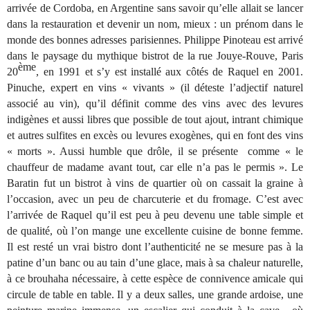
arrivée de Cordoba, en Argentine sans savoir qu’elle allait se lancer
dans la restauration et devenir un nom, mieux : un prénom dans le
monde des bonnes adresses parisiennes. Philippe Pinoteau est arrivé
dans le paysage du mythique bistrot de la rue Jouye-Rouve, Paris
ème
20
, en 1991 et s’y est installé aux côtés de Raquel en 2001.
Pinuche, expert en vins « vivants » (il déteste l’adjectif naturel
associé au vin), qu’il définit comme des vins avec des levures
indigènes et aussi libres que possible de tout ajout, intrant chimique
et autres sulfites en excès ou levures exogènes, qui en font des vins
« morts ». Aussi humble que drôle, il se présente comme « le
chauffeur de madame avant tout, car elle n’a pas le permis ». Le
Baratin fut un bistrot à vins de quartier où on cassait la graine à
l’occasion, avec un peu de charcuterie et du fromage. C’est avec
l’arrivée de Raquel qu’il est peu à peu devenu une table simple et
de qualité, où l’on mange une excellente cuisine de bonne femme.
Il est resté un vrai bistro dont l’authenticité ne se mesure pas à la
patine d’un banc ou au tain d’une glace, mais à sa chaleur naturelle,
à ce brouhaha nécessaire, à cette espèce de connivence amicale qui
circule de table en table. Il y a deux salles, une grande ardoise, une