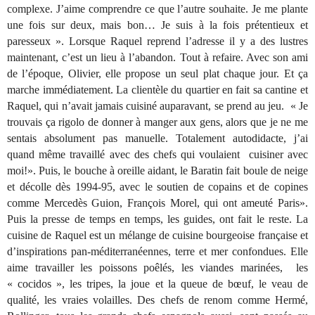
complexe. J’aime comprendre ce que l’autre souhaite. Je me plante
une fois sur deux, mais bon… Je suis à la fois prétentieux et
paresseux ». Lorsque Raquel reprend l’adresse il y a des lustres
maintenant, c’est un lieu à l’abandon. Tout à refaire. Avec son ami
de l’époque, Olivier, elle propose un seul plat chaque jour. Et ça
marche immédiatement. La clientèle du quartier en fait sa cantine et
Raquel, qui n’avait jamais cuisiné auparavant, se prend au jeu. « Je
trouvais ça rigolo de donner à manger aux gens, alors que je ne me
sentais absolument pas manuelle. Totalement autodidacte, j’ai
quand même travaillé avec des chefs qui voulaient cuisiner avec
moi!». Puis, le bouche à oreille aidant, le Baratin fait boule de neige
et décolle dès 1994-95, avec le soutien de copains et de copines
comme Mercedès Guion, François Morel, qui ont ameuté Paris».
Puis la presse de temps en temps, les guides, ont fait le reste. La
cuisine de Raquel est un mélange de cuisine bourgeoise française et
d’inspirations pan-méditerranéennes, terre et mer confondues. Elle
aime travailler les poissons poêlés, les viandes marinées, les
« cocidos », les tripes, la joue et la queue de bœuf, le veau de
qualité, les vraies volailles. Des chefs de renom comme Hermé,