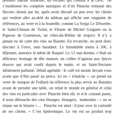
peinture marine immense, un escalier qui conduit à la cave, où
s’ourdissent les complots tanniques et d’où Pinuche remonte des
flacons choisis par lui, après avoir discuté un peu avec les clients
qui veulent aller au-delà du tableau qui affiche une vingtaine de
références, au verre et à la bouteille, comme La Sorga Le Désordre,
le Saint-Chinian de Tortul, le Fleurie de Michel Guignier ou la
Papesse de Gramenon, un côtes-du-Rhône de respect. Il n’y a
jamais eu de carte des vins au Baratin. En revanche, on peut donc
discuter à l’envi, sans baratiner. Le formidable menu à 16€, à
déjeuner, annonce le talent de Raquel. Le 12 mai dernier, c’était un
délicieux fromage de tête maison, un collier d’agneau aux épices
douces qui avait confit depuis le matin, et un Saint-Nectaire
idéalement parfumé. Détail agréable : le café est moulu devant vous
avant que d’être passé au perco. Ici on « tchatche », on prend un
verre de morgon de Foillard (la référence la plus servie au Baratin)
avant de prendre une table, on refait le monde en général et celui
des vins en particulier avec Pinuche bien sûr, et si le courant passe,
il nous débouche des vins étranges, étrangers, inattendus ; « on se
risque sur le bizarre »… Pinuche est ainsi : il joue avec la curiosité
de ses clients. « C’est épidermique. Le vin est un produit trop