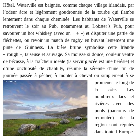
Hôtel. Waterville est baignée, comme chaque village irlandais, par
l’odeur âcre et légèrement goudronnée de la tourbe qui flambe
lentement dans chaque cheminée. Les habitants de Waterville se
retrouvent le soir au Pub, notamment au Lobster’s Pub, pour
savourer un hot whiskey (avec un « e ») et disputer une partie de
fléchettes, ou revoir un match de rugby en buvant lentement une
pinte de Guinness. La bière brune symbolise cette Irlande
« rough », taiseuse et sauvage. Sa mousse si douce, couleur ventre
de bécasse, à la fraîcheur idéale (la servir glacée est une hérésie) et
d’une onctuosité de chantilly, résume la sérénité d’une fin de
journée passée à pêcher, à monter à cheval ou simplement à se
promener le long de
la côte. Les
nombreux lacs et
rivières avec des
pools (parcours de
remontée) de la
région sont réputés
dans toute l’Europe.