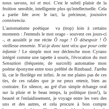
nous savons,
toi et moi
. C'est le subtil plaisir de la
fruition sensible, intelligente plus qu'intellectuelle. Cela
a partie liée avec le tact, la précieuse, jouissive
connivencia
.
L'automatisme poétique va (trop) loin à certains
moments : J'entends le mot orage - souvent ces jours-ci
-, et aussitôt je me récite
Ô rage ! Ô désespoir ! Ô
vieillesse ennemie. N'ai-je donc tant vécu que pour cette
infamie !
Le simple mot
nez
déclenche mon Cyrano
intégré comme une tapette à souris, l'évocation du mot
S
ensation
(fréquente, de surcroît) automatise mon
poème éponyme entre tous préféré de Rimbaud.
J'arrête
là, car le florilège est infini.
Je ne me plains pas de ces
tirs, de ces rafales que je ne peux retenir, bien au
contraire. En silence, au gré d'un simple échange oral
sur la pluie et le beau temps, la politique (non!), la
beauté et l'enlaidissement, je voyage entre les vers des
uns et des autres, et cela procure à bon compte