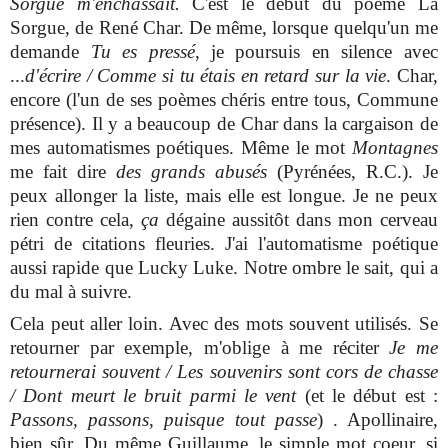
Sorgue m'enchâssait.
C'est le début du poème La
Sorgue, de René Char. De même, lorsque quelqu'un me
demande
Tu es pressé
, je poursuis en silence avec
...
d'écrire / Comme si tu étais en retard sur la vie
. Char,
encore (l'un de ses poèmes chéris entre tous, Commune
présence). Il y a beaucoup de Char dans la cargaison de
mes automatismes poétiques. Même le mot
Montagnes
me fait dire
des grands abusés
(Pyrénées, R.C.). Je
peux allonger la liste, mais elle est longue. Je ne peux
rien contre cela,
ça
dégaine aussitôt dans mon cerveau
pétri de citations fleuries. J'ai l'automatisme poétique
aussi rapide que Lucky Luke. Notre ombre le sait, qui a
du mal à suivre.
Cela peut aller loin. Avec des mots souvent utilisés. Se
retourner par exemple, m'oblige à me réciter
Je me
retournerai souvent / Les souvenirs sont cors de chasse
/ Dont meurt le bruit parmi le vent
(et le début est :
Passons, passons, puisque tout passe
) . Apollinaire,
bien sûr. Du même Guillaume, le simple mot coeur, si