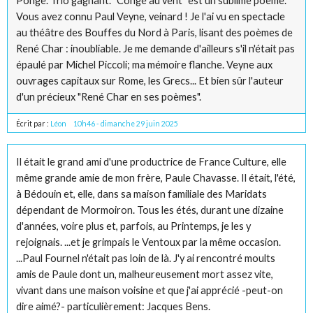
Ponge. Trio gagnant. "Congé au vent" est un sublime poème.
Vous avez connu Paul Veyne, veinard ! Je l'ai vu en spectacle
au théâtre des Bouffes du Nord à Paris, lisant des poèmes de
René Char : inoubliable. Je me demande d'ailleurs s'il n'était pas
épaulé par Michel Piccoli; ma mémoire flanche. Veyne aux
ouvrages capitaux sur Rome, les Grecs... Et bien sûr l'auteur
d'un précieux "René Char en ses poèmes".
Écrit par :
Léon
10h46
-
dimanche 29
juin 2025
Il était le grand ami d'une productrice de France Culture, elle
même grande amie de mon frère, Paule Chavasse. Il était, l'été,
à Bédouin et, elle, dans sa maison familiale des Maridats
dépendant de Mormoiron. Tous les étés, durant une dizaine
d'années, voire plus et, parfois, au Printemps, je les y
rejoignais. ...et je grimpais le Ventoux par la même occasion.
...Paul Fournel n'était pas loin de là. J'y ai rencontré moults
amis de Paule dont un, malheureusement mort assez vite,
vivant dans une maison voisine et que j'ai apprécié -peut-on
dire aimé?- particulièrement: Jacques Bens.