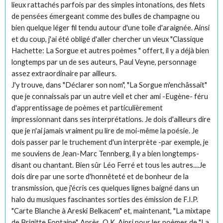
lieux rattachés parfois par des simples intonations, des filets
de pensées émergeant comme des bulles de champagne ou
bien quelque léger fil tendu autour d'une toile d'araignée. Ainsi
et du coup, j'ai été obligé d'aller chercher un vieux "Classique
Hachette: La Sorgue et autres poèmes " offert, il y a déjà bien
longtemps par un de ses auteurs, Paul Veyne, personnage
assez extraordinaire par ailleurs.
J'y trouve, dans "Déclarer son nom", "La Sorgue m'enchâssait"
que je connaissais par un autre vieil et cher ami -Eugène- féru
d'apprentissage de poèmes et particulièrement
impressionnant dans ses interprétations. Je dois d'ailleurs dire
que je n'ai jamais vraiment pu lire de moi-même la poésie. Je
dois passer par le truchement d'un interprète -par exemple, je
me souviens de Jean-Marc Tennberg, il y a bien longtemps-
disant ou chantant. Bien sûr Léo Ferré et tous les autres....Je
dois dire par une sorte d'honnêteté et de bonheur de la
transmission, que j'écris ces quelques lignes baigné dans un
halo du musiques fascinantes sorties des émission de F.I.P.
"Carte Blanche à Areski Belkacem" et, maintenant, "La mixtape
de Brigitte Fontaine". Après, O.K. Ainsi pour les poèmes de "La