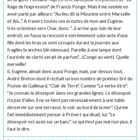
Rage de l'expression" de Francis Ponge. Mais il me semble en
avoir parlé par ailleurs: "Au lieu dit la Mounine entre Marseille
et Aix...". A travers toutes ces écoutes de mon ami Eugène,
très orientées vers Char, donc: "...il arrive que, loin de leur
endroit, on fasse la rencontre extrêmement odorante d'une
fille dont les bras se sont occupés durant la journée aux
fragiles branches (de mimosas). Pareille à une lampe dont
l'auréole de clarté serait de parfum"....(Congé au vent). Quelle
merveille!
Il, Eugène, aimait donc aussi Ponge, mais, par dessus tout,
André Breton dont il récitait un bon nombre de poèmes tiré du
Poésie de Gallimard, "Clair de Terre". Comme "Le verbe être":
"Je connais le désespoir dans ses grandes lignes. Le désespoir
n'a pas d'ailes, il ne se tient pas nécessairement à une table
desservie sur une terrasse, le soir, au bord de la mer". Qui me
fait immédiatement penser à Prévert qui disait, lui: "Le
désespoir est assis sur un banc", ce qui n'est pas mal non plus, il
faut le dire.