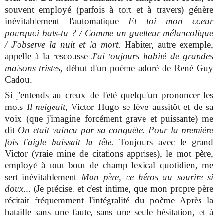
souvent employé (parfois à tort et à travers) génère
inévitablement l'automatique
Et toi mon coeur
pourquoi bats-tu ? / Comme un guetteur mélancolique
/ J'observe la nuit et la mort.
Habiter, autre exemple,
appelle à la rescousse
J'ai toujours habité de grandes
maisons tristes,
début d'un poème adoré de René Guy
Cadou.
Si j'entends au creux de l'été quelqu'un prononcer les
mots
Il neigeait,
Victor Hugo se lève aussitôt et de sa
voix (que j'imagine forcément grave et puissante) me
dit
On était vaincu par sa conquête. Pour la première
fois l'aigle baissait la tête.
Toujours avec le grand
Victor (vraie mine de citations apprises), le mot père,
employé à tout bout de champ lexical quotidien, me
sert inévitablement
Mon père, ce héros au sourire si
doux
... (Je précise, et c'est intime, que mon propre père
récitait fréquemment l'intégralité du poème Après la
bataille sans une faute, sans une seule hésitation, et à