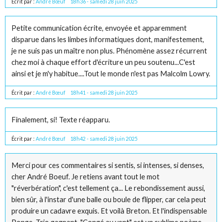
Écrit par :
André Bœuf
18h36
-
samedi 28
juin 2025
Petite communication écrite, envoyée et apparemment
disparue dans les limbes informatiques dont, manifestement,
je ne suis pas un maître non plus. Phénomène assez récurrent
chez moi à chaque effort d'écriture un peu soutenu...C'est
ainsi et je m'y habitue....Tout le monde n'est pas Malcolm Lowry.
Écrit par :
André Bœuf
18h41
-
samedi 28
juin 2025
Finalement, si! Texte réapparu.
Écrit par :
André Bœuf
18h42
-
samedi 28
juin 2025
Merci pour ces commentaires si sentis, si intenses, si denses,
cher André Boeuf. Je retiens avant tout le mot
"réverbération", c'est tellement ça... Le rebondissement aussi,
bien sûr, à l'instar d'une balle ou boule de flipper, car cela peut
produire un cadavre exquis. Et voilà Breton. Et l'indispensable