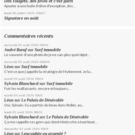
Des rougets, des fèves et c'est parti
Ajouter à une huile d'olive d'exception, des...
lundi 06
juillet 2026
20h07
Signature en août
Commentaires récents
mercredi 05
août 2026
19h56
André Bœuf
sur
Surf immobile
Le souvenir d'une photo de je ne sais plus quel objet...
mercredi 05
août 2026
08h09
Léon
sur
Surf immobile
C'est ce que j'appelle la stratégie de l'évitement. Je la...
mardi 04
août 2026
19h14
Sylvain Blanchard
sur
Surf immobile
Fuir les malfaisants, encore et toujours...
mardi 04
août 2026
10h11
Léon
sur
Le Palais de Désérable
Oui, Sylvain, il y a parfois du beau dans Bobin, au...
lundi 03
août 2026
18h53
Sylvain Blanchard
sur
Le Palais de Désérable
Ça me rappelle ces gens qui citent Nietzsche à tout bout...
dimanche 02
août 2026
10h11
Léon
sur
Leucophée ou argenté ?