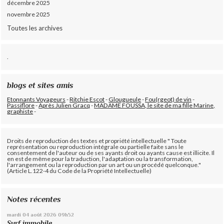
décembre 2025
novembre 2025
Toutes les archives
.
blogs et sites amis
Etonnants Voyageurs
-
Ritchie Escot
-
Glougueule
-
Fou(rgeot) de vin
-
Passiflore
-
Après Julien Gracq
-
MADAME FOUSSA, le site de ma fille Marine,
graphiste
-
Droits de reproduction des textes et propriété intellectuelle " Toute
représentation ou reproduction intégrale ou partielle faite sans le
consentement de l'auteur ou de ses ayants droit ou ayants cause est illicite. Il
en est de même pour la traduction, l'adaptation ou la transformation,
l'arrangement ou la reproduction par un art ou un procédé quelconque."
(Article L.122-4 du Code de la Propriété Intellectuelle)
Notes récentes
mardi 04
août 2026
09h52
Surf immobile