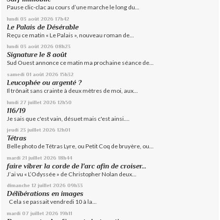
Pause clic-clac au cours d’une marche le long du...
lundi 03
août 2026
17h42
Le Palais de Désérable
Reçu ce matin « Le Palais », nouveau roman de...
lundi 03
août 2026
08h23
Signature le 8 août
Sud Ouest annonce ce matin ma prochaine séance de...
samedi 01
août 2026
15h32
Leucophée ou argenté ?
Il trônait sans crainte à deux mètres de moi, aux...
lundi 27
juillet 2026
12h50
116/19
Je sais que c'est vain, désuet mais c'est ainsi....
jeudi 23
juillet 2026
12h01
Tétras
Belle photo de Tétras Lyre, ou Petit Coq de bruyère, ou...
mardi 21
juillet 2026
18h44
faire vibrer la corde de l'arc afin de croiser...
J’ai vu « L’Odyssée » de Christopher Nolan deux...
dimanche 12
juillet 2026
09h33
Délibérations en images
Cela se passait vendredi 10 à la...
mardi 07
juillet 2026
19h11