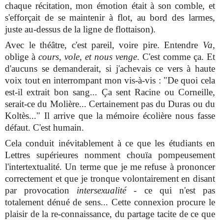
chaque récitation, mon émotion était à son comble, et
s'efforçait de se maintenir à flot, au bord des larmes,
juste au-dessus de la ligne de flottaison).
Avec le théâtre, c'est pareil, voire pire. Entendre
Va
,
oblige à
cours, vole, et nous venge
. C'est comme ça. Et
d'aucuns se demanderait, si j'achevais ce vers à haute
voix tout en interrompant mon vis-à-vis : "De quoi cela
est-il extrait bon sang... Ça sent Racine ou Corneille,
serait-ce du Molière... Certainement pas du Duras ou du
Koltès..." Il arrive que la mémoire écolière nous fasse
défaut. C'est humain.
Cela conduit inévitablement à ce que les étudiants en
Lettres supérieures nomment chouïa pompeusement
l'intertextualité. Un terme que je me refuse à prononcer
correctement et que je tronque volontairement en disant
par provocation
intersexualité
- ce qui n'est pas
totalement dénué de sens... Cette connexion procure le
plaisir de la re-connaissance, du partage tacite de ce que