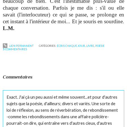
beaucoup de bien. C'est l'inestimable plus-value de
chaque conversation. Parfois je me dis : s'il ou elle
savait (l'interlocuteur) ce qui se passe, se prolonge en
cet instant à l'intérieur de moi... Et je souris en sourdine.
L.M.
LIEN PERMANENT
CATÉGORIES :
ÉCRIS CHAQUE JOUR
,
LIVRE
,
POÉSIE
5
COMMENTAIRES
Commentaires
Exact. J'ai çà un peu aussi et même souvent...et pour d'autres
sujets que la poésie, d'ailleurs; divers et variés. Une sorte de
loi de réflexion, au sens de réverbération, de rebondissement
-comme les rebondissements dans une affaire policière-
pourrait-on dire, qui entraîne vers d'autres cieux, d'autres