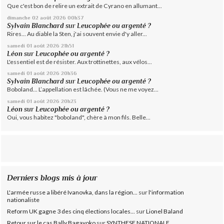
Que c'est bon de relire un extrait de Cyrano en allumant...
dimanche 02
août 2026
00h37
Sylvain Blanchard
sur
Leucophée ou argenté ?
Rires... Au diable la Sten, j'ai souvent envie d'y aller...
samedi 01
août 2026
21h51
Léon
sur
Leucophée ou argenté ?
L'essentiel est de résister. Aux trottinettes, aux vélos...
samedi 01
août 2026
20h36
Sylvain Blanchard
sur
Leucophée ou argenté ?
Boboland... L’appellation est lâchée. (Vous ne me voyez...
samedi 01
août 2026
20h23
Léon
sur
Leucophée ou argenté ?
Oui, vous habitez "boboland", chère à mon fils. Belle...
Derniers blogs mis à jour
L'armée russe a libéré Ivanovka, dans la région...
sur
l'information
nationaliste
Reform UK gagne 3 des cinq élections locales...
sur
Lionel Baland
Retour sur le cas Bally Bagayoko
sur
SYNTHESE NATIONALE