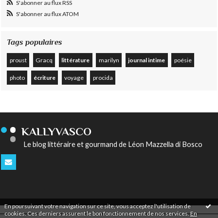
S'abonner au flux RSS
S'abonner au flux ATOM
Tags populaires
proust
Gracq
littérature
marilyn
journal intime
poésie
photo
écriture
voyage
procida
KALLYVASCO
Le blog littéraire et gourmand de Léon Mazzella di Bosco
En poursuivant votre navigation sur ce site, vous acceptez l'utilisation de
cookies. Ces derniers assurent le bon fonctionnement de nos services.
En