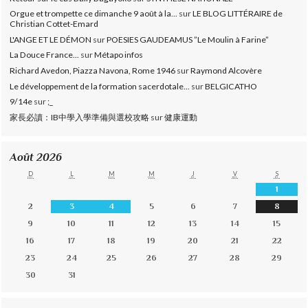
Orgue et trompette ce dimanche 9 août à la...
sur
LE BLOG LITTÉRAIRE de
Christian Cottet-Emard
L'ANGE ET LE DÉMON
sur
POESIES GAUDEAMUS ”Le Moulin à Farine”
La Douce France...
sur
Métapo infos
Richard Avedon, Piazza Navona, Rome 1946
sur
Raymond Alcovère
Le développement de la formation sacerdotale...
sur
BELGICATHO
9/14e
sur
;_
家長必讀：IB中學入學準備與選校攻略
sur
健康運動
Août 2026
D
L
M
M
J
V
S
1
2
3
4
5
6
7
8
9
10
11
12
13
14
15
16
17
18
19
20
21
22
23
24
25
26
27
28
29
30
31