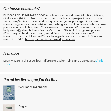
On bosse ensemble?
BLOG CRÉÉ LE 26 MARS 2006 Vous êtes directeur d'une rédaction, éditeur,
réalisateur (télé, cinéma), dir. com., vous souhaitez que je réalise un hors-
série, que j'écrive sur vos produits, que je conçoive, package, pilote une
formation, propose des conférences, ce blog vous a plu et vous souhaitez me
proposer une collaboration. Envoyez-moi un courriel à l'adresse suivante :
kallyvasco@yahoo.fr. Pas sérieux s'abstenir.
PAR AILLEURS, je me propose
d'être biographe de l'existence, soit d'écrire le livre de votre vie ou d'une
tranche de celle-ci. Et aussi d'écrire la saga de votre entreprise. Détails sur
mon site dédié :
https://jecrisvotrevie.wordpress.com
À propos
Léon Mazzella di Bosco, journaliste professionnel ( carte de presse...
Lire la
suite
Parmi les livres que j'ai écrits :
26 villages pyrénéens
Anglet