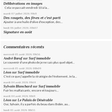
Délibérations en images
Cela se passait vendredi 10 à la...
mardi 07
juillet 2026
19h11
Des rougets, des fèves et c'est parti
Ajouter à une huile d'olive d'exception, des...
lundi 06
juillet 2026
20h07
Signature en août
Commentaires récents
mercredi 05
août 2026
19h56
André Bœuf
sur
Surf immobile
Le souvenir d'une photo de je ne sais plus quel objet...
mercredi 05
août 2026
08h09
Léon
sur
Surf immobile
C'est ce que j'appelle la stratégie de l'évitement. Je la...
mardi 04
août 2026
19h14
Sylvain Blanchard
sur
Surf immobile
Fuir les malfaisants, encore et toujours...
mardi 04
août 2026
10h11
Léon
sur
Le Palais de Désérable
Oui, Sylvain, il y a parfois du beau dans Bobin, au...
lundi 03
août 2026
18h53