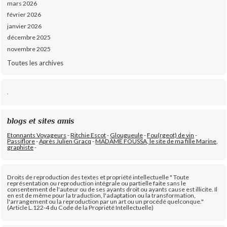
mars 2026
février 2026
janvier 2026
décembre 2025
novembre 2025
Toutes les archives
.
blogs et sites amis
Etonnants Voyageurs
-
Ritchie Escot
-
Glougueule
-
Fou(rgeot) de vin
-
Passiflore
-
Après Julien Gracq
-
MADAME FOUSSA, le site de ma fille Marine,
graphiste
-
Droits de reproduction des textes et propriété intellectuelle " Toute
représentation ou reproduction intégrale ou partielle faite sans le
consentement de l'auteur ou de ses ayants droit ou ayants cause est illicite. Il
en est de même pour la traduction, l'adaptation ou la transformation,
l'arrangement ou la reproduction par un art ou un procédé quelconque."
(Article L.122-4 du Code de la Propriété Intellectuelle)