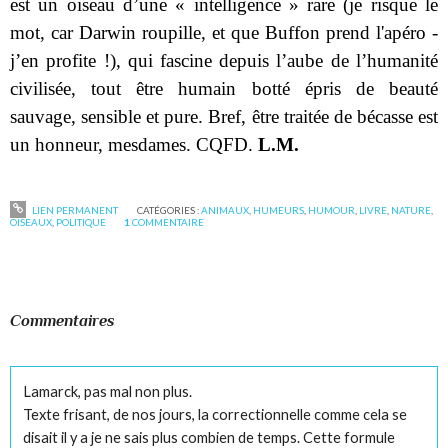
est un oiseau d’une « intelligence » rare (je risque le
mot, car Darwin roupille, et que Buffon prend l'apéro -
j’en profite !), qui fascine depuis l’aube de l’humanité
civilisée, tout être humain botté épris de beauté
sauvage, sensible et pure. Bref, être traitée de bécasse est
un honneur, mesdames. CQFD.
L.M.
LIEN PERMANENT
CATÉGORIES :
ANIMAUX
,
HUMEURS
,
HUMOUR
,
LIVRE
,
NATURE
,
OISEAUX
,
POLITIQUE
1
COMMENTAIRE
Commentaires
Lamarck, pas mal non plus.
Texte frisant, de nos jours, la correctionnelle comme cela se
disait il y a je ne sais plus combien de temps. Cette formule