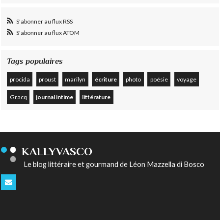
S'abonner au flux RSS
S'abonner au flux ATOM
Tags populaires
procida
proust
marilyn
écriture
photo
poésie
voyage
Gracq
journal intime
littérature
KALLYVASCO
Le blog littéraire et gourmand de Léon Mazzella di Bosco