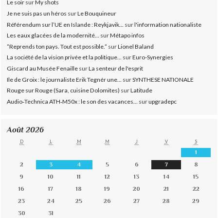
Le soir
sur
My shots
Je ne suis pas un héros
sur
Le Bouquineur
Référendum sur l’UE en Islande : Reykjavik...
sur
l'information nationaliste
Les eaux glacées de la modernité...
sur
Métapo infos
”Reprends ton pays. Tout est possible.”
sur
Lionel Baland
La société de la vision privée et la politique...
sur
Euro-Synergies
Giscard au Musée Fenaille
sur
La senteur de l'esprit
Ile de Groix : le journaliste Erik Tegnér une...
sur
SYNTHESE NATIONALE
Rouge sur Rouge (Sara, cuisine Dolomites)
sur
Latitude
Audio‑Technica ATH‑M50x : le son des vacances...
sur
upgradepc
Août 2026
D
L
M
M
J
V
S
1
2
3
4
5
6
7
8
9
10
11
12
13
14
15
16
17
18
19
20
21
22
23
24
25
26
27
28
29
30
31