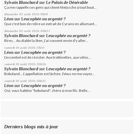
Sylvain Blanchard
sur
Le Palais de Désérable
Ça me rappelle ces gens qui citent Nietzsche à tout bout...
dimanche 02
août 2026
10h11
Léon
sur
Leucophée ou argenté ?
Que c'est bon de relire un extrait de Cyrano en allumant...
dimanche 02
août 2026
00h37
Sylvain Blanchard
sur
Leucophée ou argenté ?
Rires... Au diable la Sten, j'ai souvent envie d'y aller...
samedi 01
août 2026
21h51
Léon
sur
Leucophée ou argenté ?
L'essentiel est de résister. Aux trottinettes, aux vélos...
samedi 01
août 2026
20h36
Sylvain Blanchard
sur
Leucophée ou argenté ?
Boboland... L’appellation est lâchée. (Vous ne me voyez...
samedi 01
août 2026
20h23
Léon
sur
Leucophée ou argenté ?
Oui, vous habitez "boboland", chère à mon fils. Belle...
Derniers blogs mis à jour