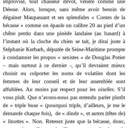
improvisé, tout chasseur dévot, vénère comme une
Déesse. Alors, lorsque, sans même avoir besoin de
dégainer Maupassant et ses splendides « Contes de la
bécasse » comme on épaule un calibre 20 au pied d’un
chêne perdu dans une pinède landaise (au hasard) à
l’instant où la cloche du chien se tait, je dirai juste à
Stéphanie Kerbarh, députée de Seine-Maritime prompte
à condamner les propos « sexistes » de Douglas Potier
– mais surtout à ce dernier -, qu’il devraient mieux
choisir ou colporter les noms de volatiles dont les
femmes de leur conseil et de leur assemblée sont
affublées. Au moins par respect pour les
oiselles
. S’il
vous plaît. Que n’avons-nous pas entendu parler plutôt
de « triple buse » (pourquoi triple, d’ailleurs, je me le
demande chaque fois), de « dinde », et autres (têtes de)
« linottes ». Non. Retenez juste que la bécasse, donc,