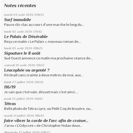
Notes récentes
mardi 04
août 2026
09h52
Surf immobile
Pause clic-clac au cours d’une marche le long du...
lundi 03
août 2026
17h42
Le Palais de Désérable
Reçu ce matin « Le Palais », nouveau roman de...
lundi 03
août 2026
08h23
Signature le 8 août
Sud Ouest annonce ce matin ma prochaine séance de...
samedi 01
août 2026
15h32
Leucophée ou argenté ?
Il trônait sans crainte à deux mètres de moi, aux...
lundi 27
juillet 2026
12h50
116/19
Je sais que c'est vain, désuet mais c'est ainsi....
jeudi 23
juillet 2026
12h01
Tétras
Belle photo de Tétras Lyre, ou Petit Coq de bruyère, ou...
mardi 21
juillet 2026
18h44
faire vibrer la corde de l'arc afin de croiser...
J’ai vu « L’Odyssée » de Christopher Nolan deux...
dimanche 12
juillet 2026
09h33