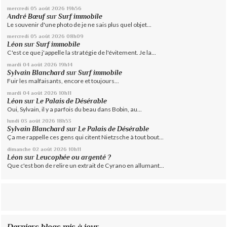
mercredi 05
août 2026
19h56
André Bœuf
sur
Surf immobile
Le souvenir d'une photo de je ne sais plus quel objet...
mercredi 05
août 2026
08h09
Léon
sur
Surf immobile
C'est ce que j'appelle la stratégie de l'évitement. Je la...
mardi 04
août 2026
19h14
Sylvain Blanchard
sur
Surf immobile
Fuir les malfaisants, encore et toujours...
mardi 04
août 2026
10h11
Léon
sur
Le Palais de Désérable
Oui, Sylvain, il y a parfois du beau dans Bobin, au...
lundi 03
août 2026
18h53
Sylvain Blanchard
sur
Le Palais de Désérable
Ça me rappelle ces gens qui citent Nietzsche à tout bout...
dimanche 02
août 2026
10h11
Léon
sur
Leucophée ou argenté ?
Que c'est bon de relire un extrait de Cyrano en allumant...
Derniers blogs mis à jour