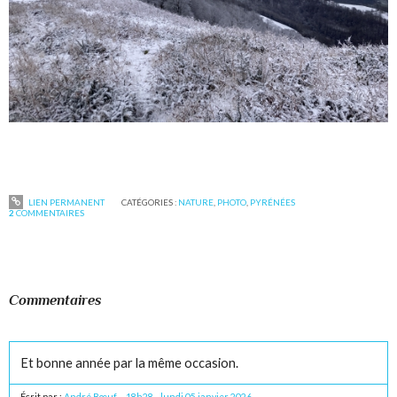
LIEN PERMANENT
CATÉGORIES :
NATURE
,
PHOTO
,
PYRÉNÉES
2
COMMENTAIRES
Commentaires
Et bonne année par la même occasion.
Écrit par :
André Bœuf
18h28
-
lundi 05
janvier 2026