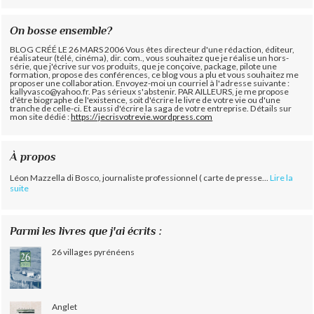
On bosse ensemble?
BLOG CRÉÉ LE 26 MARS 2006 Vous êtes directeur d'une rédaction, éditeur,
réalisateur (télé, cinéma), dir. com., vous souhaitez que je réalise un hors-
série, que j'écrive sur vos produits, que je conçoive, package, pilote une
formation, propose des conférences, ce blog vous a plu et vous souhaitez me
proposer une collaboration. Envoyez-moi un courriel à l'adresse suivante :
kallyvasco@yahoo.fr. Pas sérieux s'abstenir.
PAR AILLEURS, je me propose
d'être biographe de l'existence, soit d'écrire le livre de votre vie ou d'une
tranche de celle-ci. Et aussi d'écrire la saga de votre entreprise. Détails sur
mon site dédié :
https://jecrisvotrevie.wordpress.com
À propos
Léon Mazzella di Bosco, journaliste professionnel ( carte de presse...
Lire la
suite
Parmi les livres que j'ai écrits :
26 villages pyrénéens
Anglet