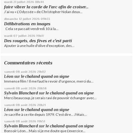
mardi 21
juillet 2026
18h44
faire vibrer la corde de l'arc afin de croiser...
J’ai vu « L’Odyssée » de Christopher Nolan deux...
dimanche 12
juillet 2026
09h33
Délibérations en images
Cela se passait vendredi 10 à la...
mardi 07
juillet 2026
19h11
Des rougets, des fèves et c'est parti
Ajouter à une huile d'olive d'exception, des...
Commentaires récents
samedi 08
août 2026
21h02
Léon
sur
le chaland quand on signe
Immense film ! Il me faut le revoir d'urgence, merci du...
samedi 08
août 2026
20h58
Sylvain Blanchard
sur
le chaland quand on signe
Merci beaucoup, je serais ravi de pouvoir échanger avec...
samedi 08
août 2026
20h21
Léon
sur
le chaland quand on signe
Je sacrifie à ce rite depuis 1979. C'est dire... J'étais...
samedi 08
août 2026
19h51
Sylvain Blanchard
sur
le chaland quand on signe
Bonsoir Léon... Mais si je me doute que L'exercice...