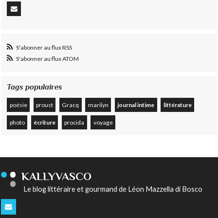
S'abonner au flux RSS
S'abonner au flux ATOM
Tags populaires
poésie
proust
Gracq
marilyn
journal intime
littérature
photo
écriture
procida
voyage
KALLYVASCO
Le blog littéraire et gourmand de Léon Mazzella di Bosco