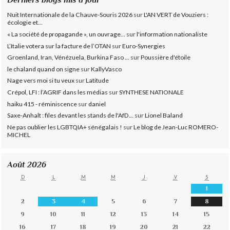
Nuit Internationale de la Chauve-Souris 2026
sur
L'AN VERT de Vouziers :
écologie et...
« La société de propagande », un ouvrage...
sur
l'information nationaliste
L’Italie votera sur la facture de l’OTAN
sur
Euro-Synergies
Groenland, Iran, Vénézuela, Burkina Faso ...
sur
Poussière d'étoile
le chaland quand on signe
sur
KallyVasco
Nage vers moi si tu veux
sur
Latitude
Crépol, LFI : l’AGRIF dans les médias
sur
SYNTHESE NATIONALE
haiku 415 - réminiscence
sur
daniel
Saxe-Anhalt : files devant les stands de l'AfD...
sur
Lionel Baland
Ne pas oublier les LGBTQIA+ sénégalais !
sur
Le blog de Jean-Luc ROMERO-
MICHEL
Août 2026
D
L
M
M
J
V
S
1
2
3
4
5
6
7
8
9
10
11
12
13
14
15
16
17
18
19
20
21
22