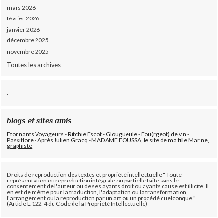
mars 2026
février 2026
janvier 2026
décembre 2025
novembre 2025
Toutes les archives
.
blogs et sites amis
Etonnants Voyageurs
-
Ritchie Escot
-
Glougueule
-
Fou(rgeot) de vin
-
Passiflore
-
Après Julien Gracq
-
MADAME FOUSSA, le site de ma fille Marine,
graphiste
-
Droits de reproduction des textes et propriété intellectuelle " Toute
représentation ou reproduction intégrale ou partielle faite sans le
consentement de l'auteur ou de ses ayants droit ou ayants cause est illicite. Il
en est de même pour la traduction, l'adaptation ou la transformation,
l'arrangement ou la reproduction par un art ou un procédé quelconque."
(Article L.122-4 du Code de la Propriété Intellectuelle)