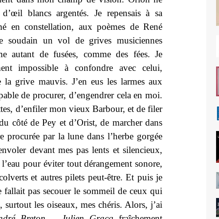
 d’œil blancs argentés. Je repensais à sa
rmé en constellation, aux poèmes de René
ue soudain un vol de grives musiciennes
me autant de fusées, comme des fées. Je
ment impossible à confondre avec celui,
 la grive mauvis. J’en eus les larmes aux
pable de procurer, d’engendrer cela en moi.
tes, d’enfiler mon vieux Barbour, et de filer
du côté de Pey et d’Orist, de marcher dans
re procurée par la lune dans l’herbe gorgée
envoler devant mes pas lents et silencieux,
 l’eau pour éviter tout dérangement sonore,
olverts et autres pilets peut-être. Et puis je
e fallait pas secouer le sommeil de ceux qui
 surtout les oiseaux, mes chéris. Alors, j’ai
ndré Breton – Julien Gracq
fraîchement