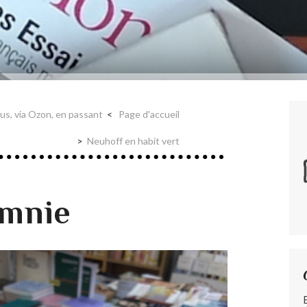
us, via Ozon, en passant
Page d'accueil
Neuhoff en habit vert
omnie