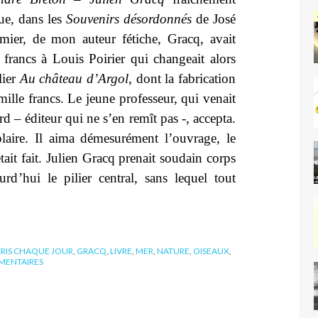
ue, dans les
Souvenirs désordonnés
de José
remier, de mon auteur fétiche, Gracq, avait
francs à Louis Poirier qui changeait alors
lier
Au château d’Argol
, dont la fabrication
mille francs. Le jeune professeur, qui venait
rd – éditeur qui ne s’en remît pas -, accepta.
aire. Il aima démesurément l’ouvrage, le
était fait. Julien Gracq prenait soudain corps
ourd’hui le pilier central, sans lequel tout
RIS CHAQUE JOUR
,
GRACQ
,
LIVRE
,
MER
,
NATURE
,
OISEAUX
,
ENTAIRES