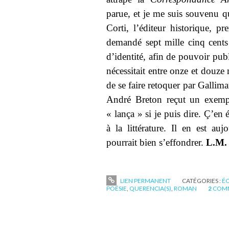
parue, et je me suis souvenu q
Corti, l’éditeur historique, p
demandé sept mille cinq cents 
d’identité, afin de pouvoir pub
nécessitait entre onze et douze 
de se faire retoquer par Gallima
André Breton reçut un exempl
« lança » si je puis dire. Ç’en 
à la littérature. Il en est auj
pourrait bien s’effondrer.
L.M.
LIEN PERMANENT
CATÉGORIES :
ÉC
POÉSIE
,
QUERENCIA(S)
,
ROMAN
2
COMM