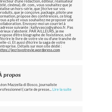
directeur d'une rédaction, éditeur, réalisateur
(télé, cinéma), dir. com., vous souhaitez que je
réalise un hors-série, que j'écrive sur vos
produits, que je conçoive, package, pilote une
formation, propose des conférences, ce blog
vous a plu et vous souhaitez me proposer une
collaboration. Envoyez-moi un courriel à
l'adresse suivante : kallyvasco@yahoo.fr. Pas
sérieux s'abstenir.
PAR AILLEURS, je me
propose d'être biographe de l'existence, soit
d'écrire le livre de votre vie ou d'une tranche de
celle-ci. Et aussi d'écrire la saga de votre
entreprise. Détails sur mon site dédié :
https://jecrisvotrevie.wordpress.com
À propos
Léon Mazzella di Bosco, journaliste
professionnel ( carte de presse...
Lire la suite