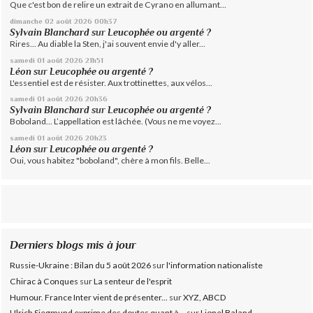
Que c'est bon de relire un extrait de Cyrano en allumant...
dimanche 02
août 2026
00h37
Sylvain Blanchard
sur
Leucophée ou argenté ?
Rires... Au diable la Sten, j'ai souvent envie d'y aller...
samedi 01
août 2026
21h51
Léon
sur
Leucophée ou argenté ?
L'essentiel est de résister. Aux trottinettes, aux vélos...
samedi 01
août 2026
20h36
Sylvain Blanchard
sur
Leucophée ou argenté ?
Boboland... L’appellation est lâchée. (Vous ne me voyez...
samedi 01
août 2026
20h23
Léon
sur
Leucophée ou argenté ?
Oui, vous habitez "boboland", chère à mon fils. Belle...
Derniers blogs mis à jour
Russie-Ukraine : Bilan du 5 août 2026
sur
l'information nationaliste
Chirac à Conques
sur
La senteur de l'esprit
Humour. France Inter vient de présenter...
sur
XYZ, ABCD
Ulrich Siegmund exprime des doutes quant à...
sur
Lionel Baland