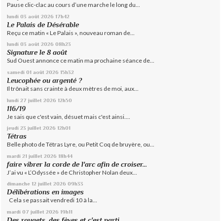
Pause clic-clac au cours d’une marche le long du...
lundi 03
août 2026
17h42
Le Palais de Désérable
Reçu ce matin « Le Palais », nouveau roman de...
lundi 03
août 2026
08h23
Signature le 8 août
Sud Ouest annonce ce matin ma prochaine séance de...
samedi 01
août 2026
15h32
Leucophée ou argenté ?
Il trônait sans crainte à deux mètres de moi, aux...
lundi 27
juillet 2026
12h50
116/19
Je sais que c'est vain, désuet mais c'est ainsi....
jeudi 23
juillet 2026
12h01
Tétras
Belle photo de Tétras Lyre, ou Petit Coq de bruyère, ou...
mardi 21
juillet 2026
18h44
faire vibrer la corde de l'arc afin de croiser...
J’ai vu « L’Odyssée » de Christopher Nolan deux...
dimanche 12
juillet 2026
09h33
Délibérations en images
Cela se passait vendredi 10 à la...
mardi 07
juillet 2026
19h11
Des rougets, des fèves et c'est parti