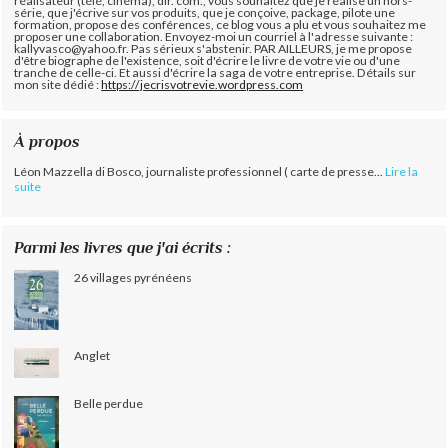
réalisateur (télé, cinéma), dir. com., vous souhaitez que je réalise un hors-
série, que j'écrive sur vos produits, que je conçoive, package, pilote une
formation, propose des conférences, ce blog vous a plu et vous souhaitez me
proposer une collaboration. Envoyez-moi un courriel à l'adresse suivante :
kallyvasco@yahoo.fr. Pas sérieux s'abstenir.
PAR AILLEURS, je me propose
d'être biographe de l'existence, soit d'écrire le livre de votre vie ou d'une
tranche de celle-ci. Et aussi d'écrire la saga de votre entreprise. Détails sur
mon site dédié :
https://jecrisvotrevie.wordpress.com
À propos
Léon Mazzella di Bosco, journaliste professionnel ( carte de presse...
Lire la
suite
Parmi les livres que j'ai écrits :
26 villages pyrénéens
Anglet
Belle perdue