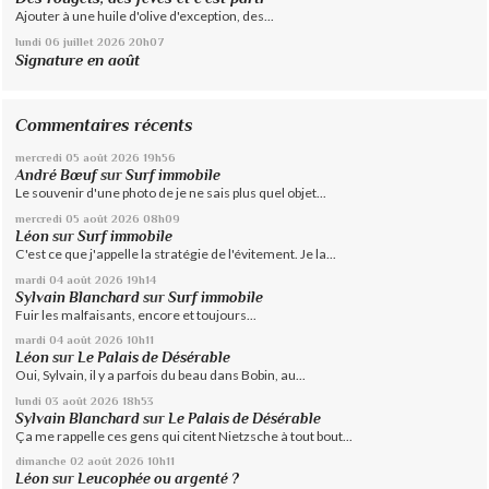
Ajouter à une huile d'olive d'exception, des...
lundi 06
juillet 2026
20h07
Signature en août
Commentaires récents
mercredi 05
août 2026
19h56
André Bœuf
sur
Surf immobile
Le souvenir d'une photo de je ne sais plus quel objet...
mercredi 05
août 2026
08h09
Léon
sur
Surf immobile
C'est ce que j'appelle la stratégie de l'évitement. Je la...
mardi 04
août 2026
19h14
Sylvain Blanchard
sur
Surf immobile
Fuir les malfaisants, encore et toujours...
mardi 04
août 2026
10h11
Léon
sur
Le Palais de Désérable
Oui, Sylvain, il y a parfois du beau dans Bobin, au...
lundi 03
août 2026
18h53
Sylvain Blanchard
sur
Le Palais de Désérable
Ça me rappelle ces gens qui citent Nietzsche à tout bout...
dimanche 02
août 2026
10h11
Léon
sur
Leucophée ou argenté ?