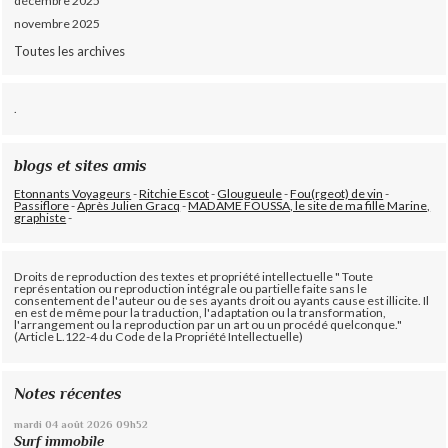
décembre 2025
novembre 2025
Toutes les archives
.
blogs et sites amis
Etonnants Voyageurs
-
Ritchie Escot
-
Glougueule
-
Fou(rgeot) de vin
-
Passiflore
-
Après Julien Gracq
-
MADAME FOUSSA, le site de ma fille Marine,
graphiste
-
Droits de reproduction des textes et propriété intellectuelle " Toute
représentation ou reproduction intégrale ou partielle faite sans le
consentement de l'auteur ou de ses ayants droit ou ayants cause est illicite. Il
en est de même pour la traduction, l'adaptation ou la transformation,
l'arrangement ou la reproduction par un art ou un procédé quelconque."
(Article L.122-4 du Code de la Propriété Intellectuelle)
Notes récentes
mardi 04
août 2026
09h52
Surf immobile