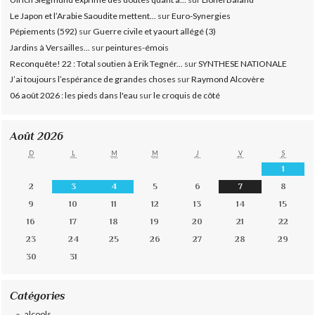
Le Japon et l’Arabie Saoudite mettent...
sur
Euro-Synergies
Pépiements (592)
sur
Guerre civile et yaourt allégé (3)
Jardins à Versailles...
sur
peintures-émois
Reconquête! 22 : Total soutien à Erik Tegnér...
sur
SYNTHESE NATIONALE
J’ai toujours l’espérance de grandes choses
sur
Raymond Alcovère
06 août 2026 : les pieds dans l'eau
sur
le croquis de côté
Août 2026
D
L
M
M
J
V
S
1
2
3
4
5
6
7
8
9
10
11
12
13
14
15
16
17
18
19
20
21
22
23
24
25
26
27
28
29
30
31
Catégories
alcools