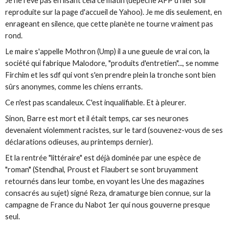
Je ne rêve pas en lisant cela ce matin (dépêche AFP d'hier soir
reproduite sur la page d'accueil de Yahoo). Je me dis seulement, en
enrageant en silence, que cette planète ne tourne vraiment pas
rond.
Le maire s'appelle Mothron (Ump) il a une gueule de vrai con, la
société qui fabrique Malodore, "produits d'entretien"..
.
, se nomme
Firchim et les sdf qui vont s'en prendre plein la tronche sont bien
sûrs anonymes, comme les chiens errants.
Ce n'est pas scandaleux. C'est inqualifiable. Et à pleurer.
Sinon, Barre est mort et il était temps, car ses neurones
devenaient violemment racistes, sur le tard (souvenez-vous de ses
déclarations odieuses, au printemps dernier).
Et la rentrée "littéraire" est déjà dominée par une espèce de
"roman" (Stendhal, Proust et Flaubert se sont bruyamment
retournés dans leur tombe, en voyant les Une des magazines
consacrés au sujet) signé Reza, dramaturge bien connue, sur la
campagne de France du Nabot 1er qui nous gouverne presque
seul.