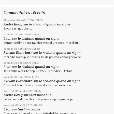
Commentaires récents
dimanche 09
août 2026
08h53
André Bœuf
sur
le chaland quand on signe
Encore un gaucher...
samedi 08
août 2026
21h02
Léon
sur
le chaland quand on signe
Immense film ! Il me faut le revoir d'urgence, merci du...
samedi 08
août 2026
20h58
Sylvain Blanchard
sur
le chaland quand on signe
Merci beaucoup, je serais ravi de pouvoir échanger avec...
samedi 08
août 2026
20h21
Léon
sur
le chaland quand on signe
Je sacrifie à ce rite depuis 1979. C'est dire... J'étais...
samedi 08
août 2026
19h51
Sylvain Blanchard
sur
le chaland quand on signe
Bonsoir Léon... Mais si je me doute que L'exercice...
mercredi 05
août 2026
19h56
André Bœuf
sur
Surf immobile
Le souvenir d'une photo de je ne sais plus quel objet...
mercredi 05
août 2026
08h09
Léon
sur
Surf immobile
C'est ce que j'appelle la stratégie de l'évitement. Je la...