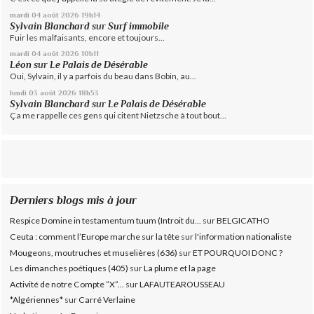
mardi 04
août 2026
19h14
Sylvain Blanchard
sur
Surf immobile
Fuir les malfaisants, encore et toujours...
mardi 04
août 2026
10h11
Léon
sur
Le Palais de Désérable
Oui, Sylvain, il y a parfois du beau dans Bobin, au...
lundi 03
août 2026
18h53
Sylvain Blanchard
sur
Le Palais de Désérable
Ça me rappelle ces gens qui citent Nietzsche à tout bout...
Derniers blogs mis à jour
Respice Domine in testamentum tuum (Introit du...
sur
BELGICATHO
Ceuta : comment l’Europe marche sur la tête
sur
l'information nationaliste
Mougeons, moutruches et muselières (636)
sur
ET POURQUOI DONC ?
Les dimanches poétiques (405)
sur
La plume et la page
Activité de notre Compte ”X”...
sur
LAFAUTEAROUSSEAU
*Algériennes*
sur
Carré Verlaine