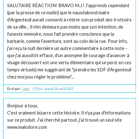
SALUTAIRE RÉACTION! BRAVO M.J.! J'apprends cependant
(par la presse de ce matin) que le nauséabond maire
d'Argenteuil aurait consenti à retirer son produit des trottoirs
de sa ville... Il n'en demeure pas moins que son intention, de
funeste mémoire, nous fait prendre conscience que la
barbarie, comme l'aventure, sont au coin de la rue. Pour info,
j'ai reçu la nuit dernière un autre commentaire à cette note -
que j'ai aussitôt effacé, d'un anonyme (le courage d'avancer à
visage découvert est une vertu élémentaire qui se perd, en ces
temps virtuels) me suggérant de "prendre les SDF d'Argenteuil
chez moi pou régler le problème"...
Écrit par :
Léon
17h16
-
mardi 28
août 2007
Bonjour à tous,
C'est vraiment bizarre cette histoire. Il n'ya pas d'informations
sur ce produit. J'ai cherché partout, j'ai trouvé un seul site
www.malodore.com