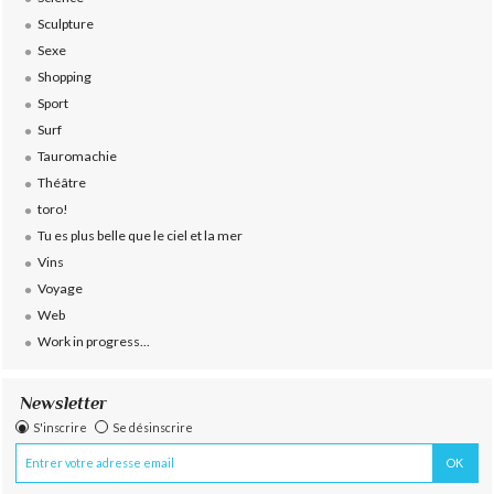
Sculpture
Sexe
Shopping
Sport
Surf
Tauromachie
Théâtre
toro!
Tu es plus belle que le ciel et la mer
Vins
Voyage
Web
Work in progress...
Newsletter
S'inscrire
Se désinscrire