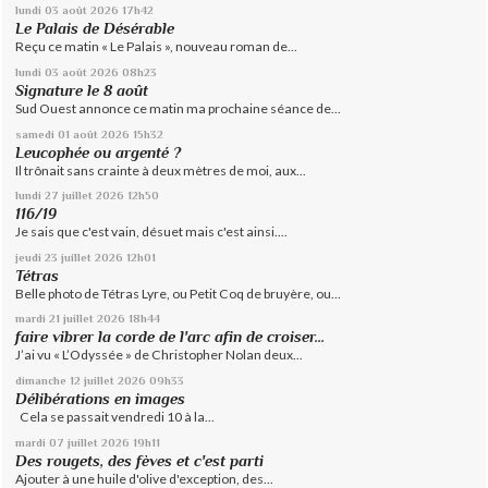
lundi 03
août 2026
17h42
Le Palais de Désérable
Reçu ce matin « Le Palais », nouveau roman de...
lundi 03
août 2026
08h23
Signature le 8 août
Sud Ouest annonce ce matin ma prochaine séance de...
samedi 01
août 2026
15h32
Leucophée ou argenté ?
Il trônait sans crainte à deux mètres de moi, aux...
lundi 27
juillet 2026
12h50
116/19
Je sais que c'est vain, désuet mais c'est ainsi....
jeudi 23
juillet 2026
12h01
Tétras
Belle photo de Tétras Lyre, ou Petit Coq de bruyère, ou...
mardi 21
juillet 2026
18h44
faire vibrer la corde de l'arc afin de croiser...
J’ai vu « L’Odyssée » de Christopher Nolan deux...
dimanche 12
juillet 2026
09h33
Délibérations en images
Cela se passait vendredi 10 à la...
mardi 07
juillet 2026
19h11
Des rougets, des fèves et c'est parti
Ajouter à une huile d'olive d'exception, des...