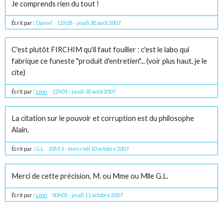
Je comprends rien du tout !
Écrit par :
Daniel
11h28
-
jeudi 30
août 2007
C'est plutôt FIRCHIM qu'il faut fouiller : c'est le labo qui
fabrique ce funeste "produit d'entretien"... (voir plus haut, je le
cite)
Écrit par :
Léon
12h01
-
jeudi 30
août 2007
La citation sur le pouvoir et corruption est du philosophe
Alain.
Écrit par :
G.L
10h53
-
mercredi 10
octobre 2007
Merci de cette précision, M. ou Mme ou Mlle G.L.
Écrit par :
Léon
00h05
-
jeudi 11
octobre 2007