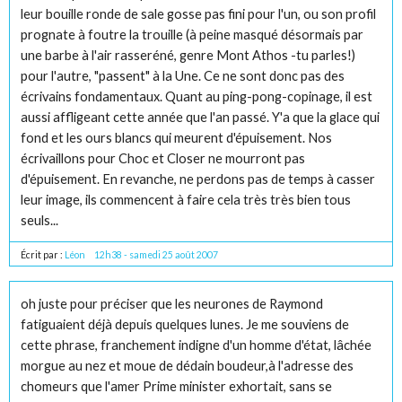
leur bouille ronde de sale gosse pas fini pour l'un, ou son profil
prognate à foutre la trouille (à peine masqué désormais par
une barbe à l'air rasseréné, genre Mont Athos -tu parles!)
pour l'autre, "passent" à la Une. Ce ne sont donc pas des
écrivains fondamentaux. Quant au ping-pong-copinage, il est
aussi affligeant cette année que l'an passé. Y'a que la glace qui
fond et les ours blancs qui meurent d'épuisement. Nos
écrivaillons pour Choc et Closer ne mourront pas
d'épuisement. En revanche, ne perdons pas de temps à casser
leur image, ils commencent à faire cela très très bien tous
seuls...
Écrit par :
Léon
12h38
-
samedi 25
août 2007
oh juste pour préciser que les neurones de Raymond
fatiguaient déjà depuis quelques lunes. Je me souviens de
cette phrase, franchement indigne d'un homme d'état, lâchée
morgue au nez et moue de dédain boudeur,à l'adresse des
chomeurs que l'amer Prime minister exhortait, sans se