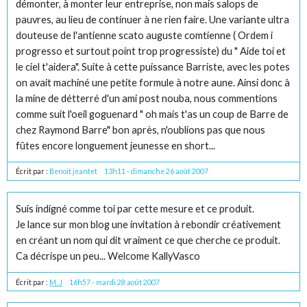
démonter, à monter leur entreprise, non mais salops de
pauvres, au lieu de continuer à ne rien faire. Une variante ultra
douteuse de l'antienne scato auguste comtienne ( Ordem i
progresso et surtout point trop progressiste) du " Aide toi et
le ciel t'aidera". Suite à cette puissance Barriste, avec les potes
on avait machiné une petite formule à notre aune. Ainsi donc à
la mine de détterré d'un ami post nouba, nous commentions
comme suit l'oeil goguenard " oh mais t'as un coup de Barre de
chez Raymond Barre" bon après, n'oublions pas que nous
fûtes encore longuement jeunesse en short...
Écrit par :
Benoit jeantet
13h11
-
dimanche 26
août 2007
Suis indigné comme toi par cette mesure et ce produit.
Je lance sur mon blog une invitation à rebondir créativement
en créant un nom qui dit vraiment ce que cherche ce produit.
Ca décrispe un peu... Welcome KallyVasco
Écrit par :
M. J
16h57
-
mardi 28
août 2007