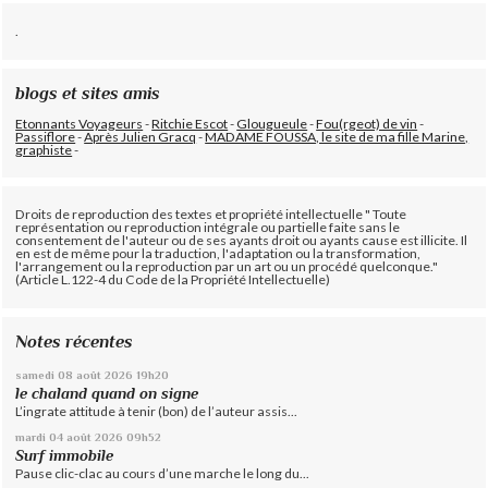
.
blogs et sites amis
Etonnants Voyageurs
-
Ritchie Escot
-
Glougueule
-
Fou(rgeot) de vin
-
Passiflore
-
Après Julien Gracq
-
MADAME FOUSSA, le site de ma fille Marine,
graphiste
-
Droits de reproduction des textes et propriété intellectuelle " Toute
représentation ou reproduction intégrale ou partielle faite sans le
consentement de l'auteur ou de ses ayants droit ou ayants cause est illicite. Il
en est de même pour la traduction, l'adaptation ou la transformation,
l'arrangement ou la reproduction par un art ou un procédé quelconque."
(Article L.122-4 du Code de la Propriété Intellectuelle)
Notes récentes
samedi 08
août 2026
19h20
le chaland quand on signe
L’ingrate attitude à tenir (bon) de l’auteur assis...
mardi 04
août 2026
09h52
Surf immobile
Pause clic-clac au cours d’une marche le long du...