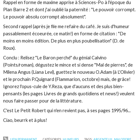
Rappel en forme de maxime apprise à Sciences-Po à l'époque du
Plan Barre 2 et dont j'ai oublié la paternité : "Le pouvoir corrompt.
Le pouvoir absolu corrompt absolument".
Second rappel (après je file me refaire du café. Je suis d'humeur
passablement écoeurée, ce matin!) en forme de citation : "De
moins en moins édition. De plus en plus poubellisation" (D. de
Roux).
Conclu : Relisez "Le Baron perché" du génial Calvino
(Points/roman), dégustez le mince et si dense "Mal de pierres", de
Milena Angus (Liana Levi), guettez le nouveau O.Adam (à L'Olivier)
et le prochain P.Quignard (Flammarion, octobre) mais, de grâce!
Ignorez l'opus-cule de Y.Reza, que d'aucuns et des plus bien-
pensants (les pages Livres de grands quotidiens et news!) veulent
nous faire passer pour de la littérature.
C'est Le Petit Robert qui n'en revient pas, à ses pages 1995/96...
Ciao, beurrk et à plus!
LIEN PERMANENT
CATÉGORIES :
HUMEURS
TAGS :
ARGENTEUIL
,
MALODORE
,