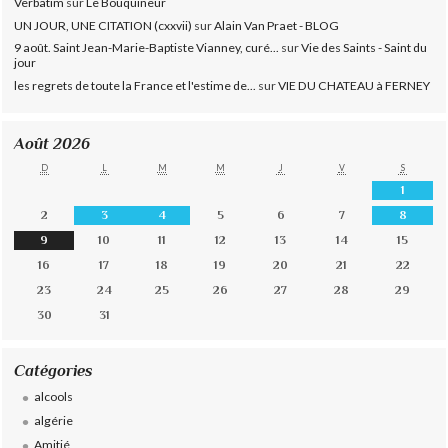
Verbatim
sur
Le Bouquineur
UN JOUR, UNE CITATION (cxxvii)
sur
Alain Van Praet - BLOG
9 août. Saint Jean-Marie-Baptiste Vianney, curé...
sur
Vie des Saints - Saint du
jour
les regrets de toute la France et l'estime de...
sur
VIE DU CHATEAU à FERNEY
Août 2026
D
L
M
M
J
V
S
1
2
3
4
5
6
7
8
9
10
11
12
13
14
15
16
17
18
19
20
21
22
23
24
25
26
27
28
29
30
31
Catégories
alcools
algérie
Amitié