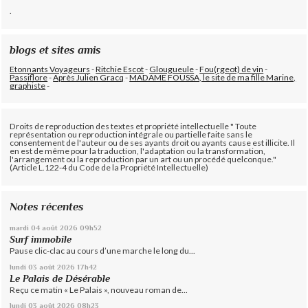
.
blogs et sites amis
Etonnants Voyageurs
-
Ritchie Escot
-
Glougueule
-
Fou(rgeot) de vin
-
Passiflore
-
Après Julien Gracq
-
MADAME FOUSSA, le site de ma fille Marine,
graphiste
-
Droits de reproduction des textes et propriété intellectuelle " Toute
représentation ou reproduction intégrale ou partielle faite sans le
consentement de l'auteur ou de ses ayants droit ou ayants cause est illicite. Il
en est de même pour la traduction, l'adaptation ou la transformation,
l'arrangement ou la reproduction par un art ou un procédé quelconque."
(Article L.122-4 du Code de la Propriété Intellectuelle)
Notes récentes
mardi 04
août 2026
09h52
Surf immobile
Pause clic-clac au cours d’une marche le long du...
lundi 03
août 2026
17h42
Le Palais de Désérable
Reçu ce matin « Le Palais », nouveau roman de...
lundi 03
août 2026
08h23