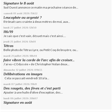
Signature le 8 août
Sud Ouest annonce ce matin ma prochaine séance de...
samedi 01
août 2026
15h32
Leucophée ou argenté ?
Il trônait sans crainte à deux mètres de moi, aux...
lundi 27
juillet 2026
12h50
116/19
Je sais que c'est vain, désuet mais c'est ainsi....
jeudi 23
juillet 2026
12h01
Tétras
Belle photo de Tétras Lyre, ou Petit Coq de bruyère, ou...
mardi 21
juillet 2026
18h44
faire vibrer la corde de l'arc afin de croiser...
J’ai vu « L’Odyssée » de Christopher Nolan deux...
dimanche 12
juillet 2026
09h33
Délibérations en images
Cela se passait vendredi 10 à la...
mardi 07
juillet 2026
19h11
Des rougets, des fèves et c'est parti
Ajouter à une huile d'olive d'exception, des...
lundi 06
juillet 2026
20h07
Signature en août