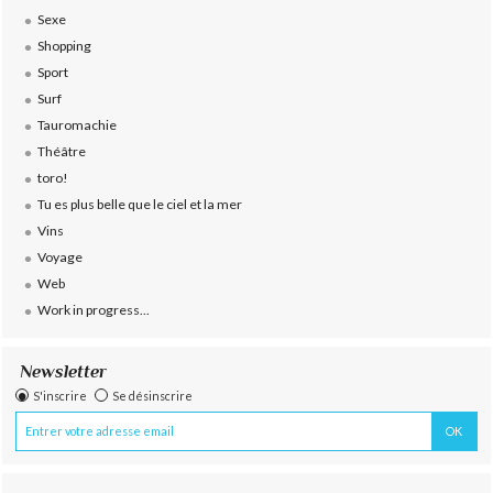
Sexe
Shopping
Sport
Surf
Tauromachie
Théâtre
toro!
Tu es plus belle que le ciel et la mer
Vins
Voyage
Web
Work in progress...
Newsletter
S'inscrire
Se désinscrire