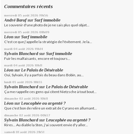
Commentaires récents
mercredi 05
août 2026
19h56
André Bœuf
sur
Surf immobile
Le souvenir d'une photo de je ne sais plus quel objet...
mercredi 05
août 2026
08h09
Léon
sur
Surf immobile
C'est ce que j'appelle la stratégie de l'évitement. Je la...
mardi 04
août 2026
19h14
Sylvain Blanchard
sur
Surf immobile
Fuir les malfaisants, encore et toujours...
mardi 04
août 2026
10h11
Léon
sur
Le Palais de Désérable
Oui, Sylvain, il y a parfois du beau dans Bobin, au...
lundi 03
août 2026
18h53
Sylvain Blanchard
sur
Le Palais de Désérable
Ça me rappelle ces gens qui citent Nietzsche à tout bout...
dimanche 02
août 2026
10h11
Léon
sur
Leucophée ou argenté ?
Que c'est bon de relire un extrait de Cyrano en allumant...
dimanche 02
août 2026
00h37
Sylvain Blanchard
sur
Leucophée ou argenté ?
Rires... Au diable la Sten, j'ai souvent envie d'y aller...
samedi 01
août 2026
21h51