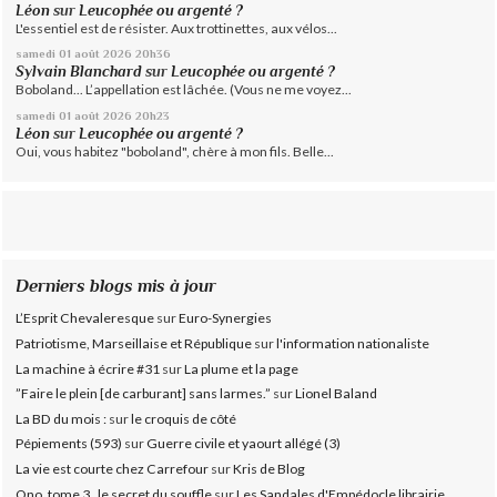
Léon
sur
Leucophée ou argenté ?
L'essentiel est de résister. Aux trottinettes, aux vélos...
samedi 01
août 2026
20h36
Sylvain Blanchard
sur
Leucophée ou argenté ?
Boboland... L’appellation est lâchée. (Vous ne me voyez...
samedi 01
août 2026
20h23
Léon
sur
Leucophée ou argenté ?
Oui, vous habitez "boboland", chère à mon fils. Belle...
Derniers blogs mis à jour
L’Esprit Chevaleresque
sur
Euro-Synergies
Patriotisme, Marseillaise et République
sur
l'information nationaliste
La machine à écrire #31
sur
La plume et la page
”Faire le plein [de carburant] sans larmes.”
sur
Lionel Baland
La BD du mois :
sur
le croquis de côté
Pépiements (593)
sur
Guerre civile et yaourt allégé (3)
La vie est courte chez Carrefour
sur
Kris de Blog
Ono, tome 3 , le secret du souffle
sur
Les Sandales d'Empédocle librairie