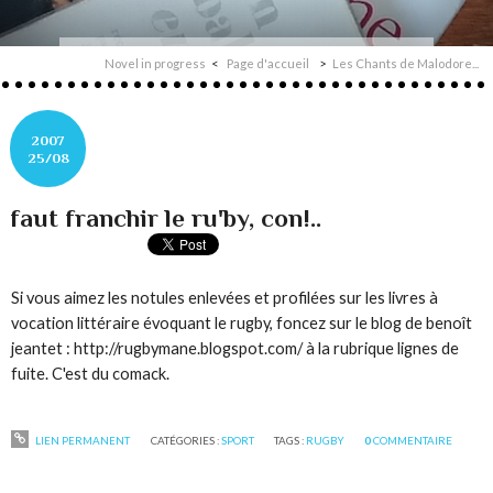
Novel in progress
Page d'accueil
Les Chants de Malodore...
2007
25/08
faut franchir le ru'by, con!..
Si vous aimez les notules enlevées et profilées sur les livres à
vocation littéraire évoquant le rugby, foncez sur le blog de benoît
jeantet : http://rugbymane.blogspot.com/ à la rubrique
lignes de
fuite
. C'est du comack.
LIEN PERMANENT
CATÉGORIES :
SPORT
TAGS :
RUGBY
0
COMMENTAIRE