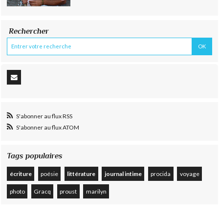
Rechercher
S'abonner au flux RSS
S'abonner au flux ATOM
Tags populaires
écriture
poésie
littérature
journal intime
procida
voyage
photo
Gracq
proust
marilyn