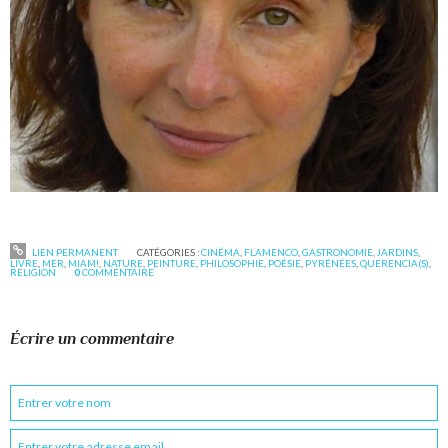
LIEN PERMANENT
CATÉGORIES :
CINÉMA
,
FLAMENCO
,
GASTRONOMIE
,
JARDINS
,
LIVRE
,
MER
,
MIAM!
,
NATURE
,
PEINTURE
,
PHILOSOPHIE
,
POÉSIE
,
PYRÉNÉES
,
QUERENCIA(S)
,
RELIGION
0
COMMENTAIRE
Écrire un commentaire