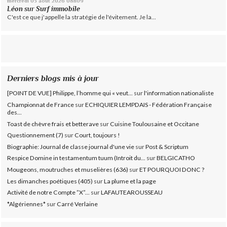
mercredi 05
août 2026
08h09
Léon
sur
Surf immobile
C'est ce que j'appelle la stratégie de l'évitement. Je la...
Derniers blogs mis à jour
[POINT DE VUE] Philippe, l’homme qui « veut...
sur
l'information nationaliste
Championnat de France
sur
ECHIQUIER LEMPDAIS - Fédération Française
des...
Toast de chèvre frais et betterave
sur
Cuisine Toulousaine et Occitane
Questionnement (7)
sur
Court, toujours !
Biographie: Journal de classe journal d'une vie
sur
Post & Scriptum
Respice Domine in testamentum tuum (Introit du...
sur
BELGICATHO
Mougeons, moutruches et muselières (636)
sur
ET POURQUOI DONC ?
Les dimanches poétiques (405)
sur
La plume et la page
Activité de notre Compte ”X”...
sur
LAFAUTEAROUSSEAU
*Algériennes*
sur
Carré Verlaine