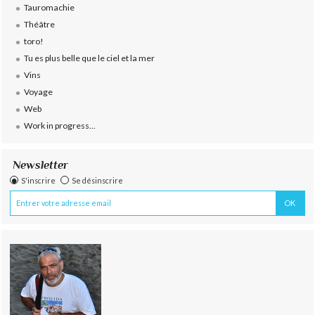
Tauromachie
Théâtre
toro!
Tu es plus belle que le ciel et la mer
Vins
Voyage
Web
Work in progress...
Newsletter
S'inscrire
Se désinscrire