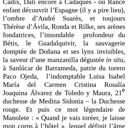
Cadix, Dalí encore à Cadaquès - où Rancé
enfant découvrit l’Espagne (il y a pire lieu),
l’ombre d’André Suarès, et toujours
Thérèse d’Ávila, Ronda et Rilke, ses arènes
fondatrices, l’insondable profondeur du
Bétis, le Guadalquivir, la sauvagerie
domptée de Doñana et ses lynx invisibles,
la saveur d’une manzanilla dégustée
in situ,
à Sanlúcar de Barrameda, patrie du torero
Paco Ojeda, l’indomptable Luisa Isabel
María del Carmen Cristina Rosalía
e
Joaquina Álvarez de Toledo y Maura, 21
duchesse de Medina Sidonia – la Duchesse
rouge. Et puis ce mot légendaire de
Manolete : « Quand je vais toréer, je laisse
mon corps à l’hôtel », lequel définit l’âme