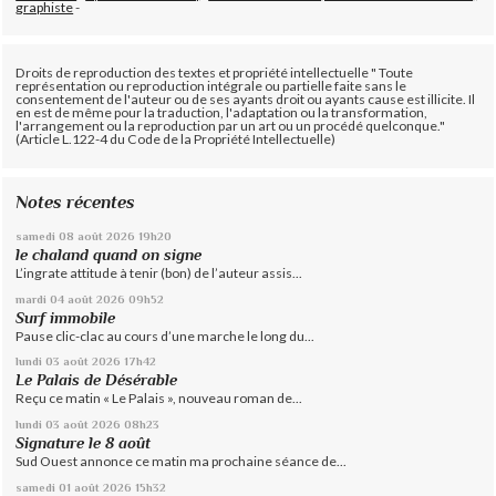
graphiste
-
Droits de reproduction des textes et propriété intellectuelle " Toute
représentation ou reproduction intégrale ou partielle faite sans le
consentement de l'auteur ou de ses ayants droit ou ayants cause est illicite. Il
en est de même pour la traduction, l'adaptation ou la transformation,
l'arrangement ou la reproduction par un art ou un procédé quelconque."
(Article L.122-4 du Code de la Propriété Intellectuelle)
Notes récentes
samedi 08
août 2026
19h20
le chaland quand on signe
L’ingrate attitude à tenir (bon) de l’auteur assis...
mardi 04
août 2026
09h52
Surf immobile
Pause clic-clac au cours d’une marche le long du...
lundi 03
août 2026
17h42
Le Palais de Désérable
Reçu ce matin « Le Palais », nouveau roman de...
lundi 03
août 2026
08h23
Signature le 8 août
Sud Ouest annonce ce matin ma prochaine séance de...
samedi 01
août 2026
15h32