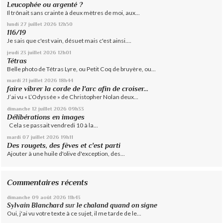
Leucophée ou argenté ?
Il trônait sans crainte à deux mètres de moi, aux...
lundi 27
juillet 2026
12h50
116/19
Je sais que c'est vain, désuet mais c'est ainsi....
jeudi 23
juillet 2026
12h01
Tétras
Belle photo de Tétras Lyre, ou Petit Coq de bruyère, ou...
mardi 21
juillet 2026
18h44
faire vibrer la corde de l'arc afin de croiser...
J’ai vu « L’Odyssée » de Christopher Nolan deux...
dimanche 12
juillet 2026
09h33
Délibérations en images
Cela se passait vendredi 10 à la...
mardi 07
juillet 2026
19h11
Des rougets, des fèves et c'est parti
Ajouter à une huile d'olive d'exception, des...
Commentaires récents
dimanche 09
août 2026
11h43
Sylvain Blanchard
sur
le chaland quand on signe
Oui, j'ai vu votre texte à ce sujet, il me tarde de le...