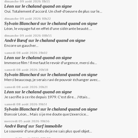
dimanche 09
août 2026
11h33
Léon
sur
le chaland quand on signe
Oui. Totalement d'accord. Un chef-d'oeuvre de plus sur le...
dimanche 09
août 2026
10h22
Sylvain Blanchard
sur
le chaland quand on signe
Léon, le voyage fut en effet d'une sidérante beauté....
dimanche 09
août 2026
08h53
André Bœuf
sur
le chaland quand on signe
Encore un gaucher...
samedi 08
août 2026
21h02
Léon
sur
le chaland quand on signe
Immense film ! Il me faut le revoir d'urgence, merci du...
samedi 08
août 2026
20h58
Sylvain Blanchard
sur
le chaland quand on signe
Merci beaucoup, je serais ravi de pouvoir échanger avec...
samedi 08
août 2026
20h21
Léon
sur
le chaland quand on signe
Je sacrifie à ce rite depuis 1979. C'est dire... J'étais...
samedi 08
août 2026
19h51
Sylvain Blanchard
sur
le chaland quand on signe
Bonsoir Léon... Mais si je me doute que L'exercice...
mercredi 05
août 2026
19h56
André Bœuf
sur
Surf immobile
Le souvenir d'une photo de je ne sais plus quel objet...