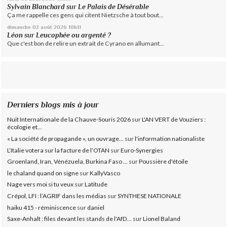
Sylvain Blanchard
sur
Le Palais de Désérable
Ça me rappelle ces gens qui citent Nietzsche à tout bout...
dimanche 02
août 2026
10h11
Léon
sur
Leucophée ou argenté ?
Que c'est bon de relire un extrait de Cyrano en allumant...
Derniers blogs mis à jour
Nuit Internationale de la Chauve-Souris 2026
sur
L'AN VERT de Vouziers :
écologie et...
« La société de propagande », un ouvrage...
sur
l'information nationaliste
L’Italie votera sur la facture de l’OTAN
sur
Euro-Synergies
Groenland, Iran, Vénézuela, Burkina Faso ...
sur
Poussière d'étoile
le chaland quand on signe
sur
KallyVasco
Nage vers moi si tu veux
sur
Latitude
Crépol, LFI : l’AGRIF dans les médias
sur
SYNTHESE NATIONALE
haiku 415 - réminiscence
sur
daniel
Saxe-Anhalt : files devant les stands de l'AfD...
sur
Lionel Baland