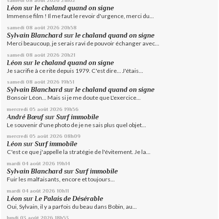
samedi 08
août 2026
21h02
Léon
sur
le chaland quand on signe
Immense film ! Il me faut le revoir d'urgence, merci du...
samedi 08
août 2026
20h58
Sylvain Blanchard
sur
le chaland quand on signe
Merci beaucoup, je serais ravi de pouvoir échanger avec...
samedi 08
août 2026
20h21
Léon
sur
le chaland quand on signe
Je sacrifie à ce rite depuis 1979. C'est dire... J'étais...
samedi 08
août 2026
19h51
Sylvain Blanchard
sur
le chaland quand on signe
Bonsoir Léon... Mais si je me doute que L'exercice...
mercredi 05
août 2026
19h56
André Bœuf
sur
Surf immobile
Le souvenir d'une photo de je ne sais plus quel objet...
mercredi 05
août 2026
08h09
Léon
sur
Surf immobile
C'est ce que j'appelle la stratégie de l'évitement. Je la...
mardi 04
août 2026
19h14
Sylvain Blanchard
sur
Surf immobile
Fuir les malfaisants, encore et toujours...
mardi 04
août 2026
10h11
Léon
sur
Le Palais de Désérable
Oui, Sylvain, il y a parfois du beau dans Bobin, au...
lundi 03
août 2026
18h53