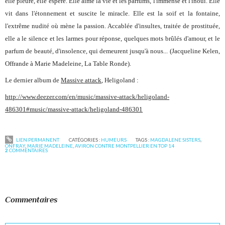
elle pleure, elle espère. Elle aime la vie et les parfums, l'immense et l'inouï. Elle
vit dans l'étonnement et suscite le miracle. Elle est la soif et la fontaine,
l'extrême nudité où mène la passion. Accablée d'insultes, traitée de prostituée,
elle a le silence et les larmes pour réponse, quelques mots brûlés d'amour, et le
parfum de beauté, d'insolence, qui demeurent jusqu'à nous... (
Jacqueline Kelen,
Offrande à Marie Madeleine,
La Table Ronde).
Le dernier album de
Massive attack
,
Heligoland
:
http://www.deezer.com/en/music/massive-attack/heligoland-
486301#music/massive-attack/heligoland-486301
LIEN PERMANENT
CATÉGORIES :
HUMEURS
TAGS :
MAGDALENE SISTERS
,
ONFRAY
,
MARIE MADELEINE
,
AVIRON CONTRE MONTPELLIER EN TOP 14
2
COMMENTAIRES
Commentaires