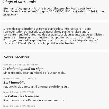
blogs et sites amis
Etonnants Voyageurs
-
Ritchie Escot
-
Glougueule
-
Fou(rgeot) de vin
-
Passiflore
-
Après Julien Gracq
-
MADAME FOUSSA, le site de ma fille Marine,
graphiste
-
Droits de reproduction des textes et propriété intellectuelle " Toute
représentation ou reproduction intégrale ou partielle faite sans le
consentement de l'auteur ou de ses ayants droit ou ayants cause est illicite. Il
en est de même pour la traduction, l'adaptation ou la transformation,
l'arrangement ou la reproduction par un art ou un procédé quelconque."
(Article L.122-4 du Code de la Propriété Intellectuelle)
Notes récentes
samedi 08
août 2026
19h20
le chaland quand on signe
L’ingrate attitude à tenir (bon) de l’auteur assis...
mardi 04
août 2026
09h52
Surf immobile
Pause clic-clac au cours d’une marche le long du...
lundi 03
août 2026
17h42
Le Palais de Désérable
Reçu ce matin « Le Palais », nouveau roman de...
lundi 03
août 2026
08h23