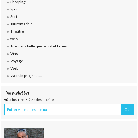
Shopping
Sport
Surf
Tauromachie
Théâtre
toro!
Tu es plus belle que le ciel et la mer
Vins
Voyage
Web
Work in progress...
Newsletter
S'inscrire
Se désinscrire