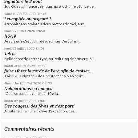
Signature le 8 août
Sud Ouest annonce ce matin ma prochaine séance de...
samedi 01
août 2026
15h32
Leucophée ou argenté ?
Il trônait sans crainte à deux mètres de moi, aux...
lundi 27
juillet 2026
12h50
116/19
Je sais que c'est vain, désuet mais c'est ainsi....
jeudi 23
juillet 2026
12h01
Tétras
Belle photo de Tétras Lyre, ou Petit Coq de bruyère, ou...
mardi 21
juillet 2026
18h44
faire vibrer la corde de l'arc afin de croiser...
J’ai vu « L’Odyssée » de Christopher Nolan deux...
dimanche 12
juillet 2026
09h33
Délibérations en images
Cela se passait vendredi 10 à la...
mardi 07
juillet 2026
19h11
Des rougets, des fèves et c'est parti
Ajouter à une huile d'olive d'exception, des...
Commentaires récents