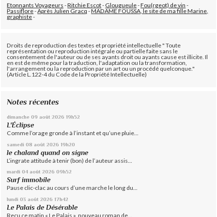
Etonnants Voyageurs
-
Ritchie Escot
-
Glougueule
-
Fou(rgeot) de vin
-
Passiflore
-
Après Julien Gracq
-
MADAME FOUSSA, le site de ma fille Marine,
graphiste
-
Droits de reproduction des textes et propriété intellectuelle " Toute
représentation ou reproduction intégrale ou partielle faite sans le
consentement de l'auteur ou de ses ayants droit ou ayants cause est illicite. Il
en est de même pour la traduction, l'adaptation ou la transformation,
l'arrangement ou la reproduction par un art ou un procédé quelconque."
(Article L.122-4 du Code de la Propriété Intellectuelle)
Notes récentes
dimanche 09
août 2026
19h52
L'Éclipse
Comme l’orage gronde à l’instant et qu’une pluie...
samedi 08
août 2026
19h20
le chaland quand on signe
L’ingrate attitude à tenir (bon) de l’auteur assis...
mardi 04
août 2026
09h52
Surf immobile
Pause clic-clac au cours d’une marche le long du...
lundi 03
août 2026
17h42
Le Palais de Désérable
Reçu ce matin « Le Palais », nouveau roman de...