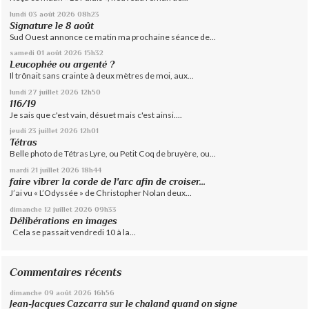
lundi 03
août 2026
08h23
Signature le 8 août
Sud Ouest annonce ce matin ma prochaine séance de...
samedi 01
août 2026
15h32
Leucophée ou argenté ?
Il trônait sans crainte à deux mètres de moi, aux...
lundi 27
juillet 2026
12h50
116/19
Je sais que c'est vain, désuet mais c'est ainsi....
jeudi 23
juillet 2026
12h01
Tétras
Belle photo de Tétras Lyre, ou Petit Coq de bruyère, ou...
mardi 21
juillet 2026
18h44
faire vibrer la corde de l'arc afin de croiser...
J’ai vu « L’Odyssée » de Christopher Nolan deux...
dimanche 12
juillet 2026
09h33
Délibérations en images
Cela se passait vendredi 10 à la...
Commentaires récents
dimanche 09
août 2026
16h56
Jean-Jacques Cazcarra
sur
le chaland quand on signe