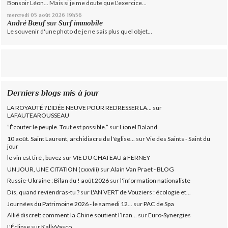
Bonsoir Léon... Mais si je me doute que L'exercice...
mercredi 05
août 2026
19h56
André Bœuf
sur
Surf immobile
Le souvenir d'une photo de je ne sais plus quel objet...
Derniers blogs mis à jour
LA ROYAUTÉ ? L'IDÉE NEUVE POUR REDRESSER LA...
sur
LAFAUTEAROUSSEAU
”Écouter le peuple. Tout est possible.”
sur
Lionel Baland
10 août. Saint Laurent, archidiacre de l'église...
sur
Vie des Saints - Saint du
jour
le vin est tiré , buvez
sur
VIE DU CHATEAU à FERNEY
UN JOUR, UNE CITATION (cxxviii)
sur
Alain Van Praet - BLOG
Russie-Ukraine : Bilan du ! août 2026
sur
l'information nationaliste
Dis, quand reviendras-tu ?
sur
L'AN VERT de Vouziers : écologie et...
Journées du Patrimoine 2026 - le samedi 12...
sur
PAC de Spa
Allié discret: comment la Chine soutient l’Iran...
sur
Euro-Synergies
L'Éclipse
sur
KallyVasco