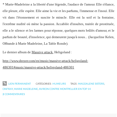
* Marie-Madeleine a la liberté d'une légende, l'audace de l'amour. Elle s'élance,
elle pleure, elle espère. Elle aime la vie et les parfums, l'immense et l'inouï. Elle
vit dans l'étonnement et suscite le miracle. Elle est la soif et la fontaine,
l'extrême nudité où mène la passion. Accablée d'insultes, traitée de prostituée,
elle a le silence et les larmes pour réponse, quelques mots brûlés d'amour, et le
parfum de beauté, d'insolence, qui demeurent jusqu'à nous... (
Jacqueline Kelen,
Offrande à Marie Madeleine,
La Table Ronde).
Le dernier album de
Massive attack
,
Heligoland
:
http://www.deezer.com/en/music/massive-attack/heligoland-
486301#music/massive-attack/heligoland-486301
LIEN PERMANENT
CATÉGORIES :
HUMEURS
TAGS :
MAGDALENE SISTERS
,
ONFRAY
,
MARIE MADELEINE
,
AVIRON CONTRE MONTPELLIER EN TOP 14
2
COMMENTAIRES