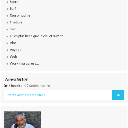
Sport
Surf
Tauromachie
Théâtre
toro!
Tu es plus belle que le ciel et la mer
Vins
Voyage
Web
Work in progress...
Newsletter
S'inscrire
Se désinscrire