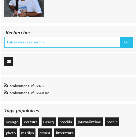
Rechercher
S'abonner au flux RSS
S'abonner au flux ATOM
Tags populaires
voyage
écriture
Gracq
procida
journal intime
poésie
photo
marilyn
proust
littérature