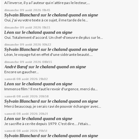
A l’inverse, il y a l’auteur qui n’attire pas le lecteur,...
dimanche 09
août 2026
11h43
Sylvain Blanchard
sur
le chaland quand on signe
Oui, j'ai vu votre texte à ce sujet, il me tarde de le...
dimanche 09
août 2026
11h33
Léon
sur
le chaland quand on signe
Oui. Totalement d'accord. Un chef-d'oeuvre de plus sur le...
dimanche 09
août 2026
10h22
Sylvain Blanchard
sur
le chaland quand on signe
Léon, le voyage fut en effet d'une sidérante beauté....
dimanche 09
août 2026
08h53
André Bœuf
sur
le chaland quand on signe
Encore un gaucher...
samedi 08
août 2026
21h02
Léon
sur
le chaland quand on signe
Immense film ! Il me faut le revoir d'urgence, merci du...
samedi 08
août 2026
20h58
Sylvain Blanchard
sur
le chaland quand on signe
Merci beaucoup, je serais ravi de pouvoir échanger avec...
samedi 08
août 2026
20h21
Léon
sur
le chaland quand on signe
Je sacrifie à ce rite depuis 1979. C'est dire... J'étais...
samedi 08
août 2026
19h51
Sylvain Blanchard
sur
le chaland quand on signe