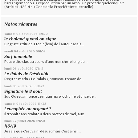
l'arrangement ou la reproduction par un art ou un procédé quelconque."
(Article L.122-4 du Code de la Propriété Intellectuelle)
Notes récentes
samedi 08
août 2026
19h20
le chaland quand on signe
L’ingrate attitude à tenir (bon) de l’auteur assis...
mardi 04
août 2026
09h52
Surf immobile
Pause clic-clac au cours d’une marche le long du...
lundi 03
août 2026
17h42
Le Palais de Désérable
Reçu ce matin « Le Palais », nouveau roman de...
lundi 03
août 2026
08h23
Signature le 8 août
Sud Ouest annonce ce matin ma prochaine séance de...
samedi 01
août 2026
15h32
Leucophée ou argenté ?
Il trônait sans crainte à deux mètres de moi, aux...
lundi 27
juillet 2026
12h50
116/19
Je sais que c'est vain, désuet mais c'est ainsi....