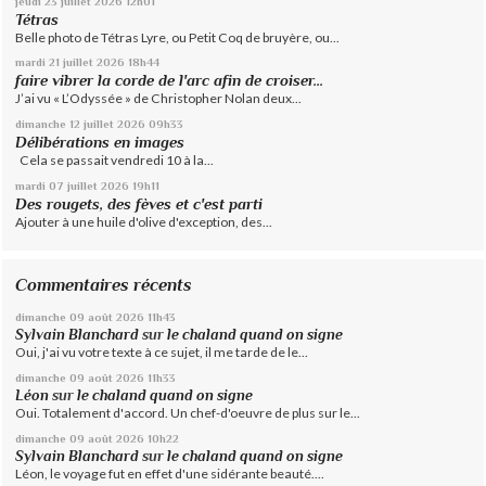
jeudi 23
juillet 2026
12h01
Tétras
Belle photo de Tétras Lyre, ou Petit Coq de bruyère, ou...
mardi 21
juillet 2026
18h44
faire vibrer la corde de l'arc afin de croiser...
J’ai vu « L’Odyssée » de Christopher Nolan deux...
dimanche 12
juillet 2026
09h33
Délibérations en images
Cela se passait vendredi 10 à la...
mardi 07
juillet 2026
19h11
Des rougets, des fèves et c'est parti
Ajouter à une huile d'olive d'exception, des...
Commentaires récents
dimanche 09
août 2026
11h43
Sylvain Blanchard
sur
le chaland quand on signe
Oui, j'ai vu votre texte à ce sujet, il me tarde de le...
dimanche 09
août 2026
11h33
Léon
sur
le chaland quand on signe
Oui. Totalement d'accord. Un chef-d'oeuvre de plus sur le...
dimanche 09
août 2026
10h22
Sylvain Blanchard
sur
le chaland quand on signe
Léon, le voyage fut en effet d'une sidérante beauté....