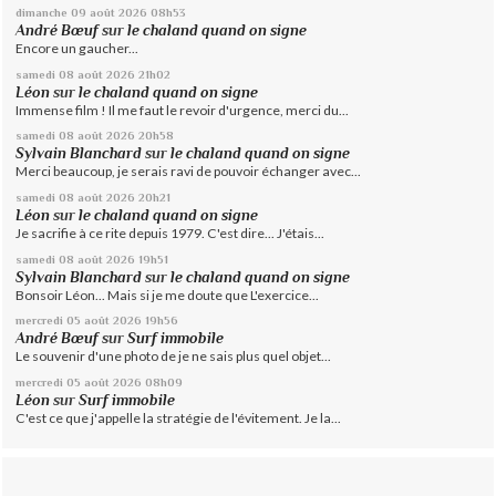
dimanche 09
août 2026
08h53
André Bœuf
sur
le chaland quand on signe
Encore un gaucher...
samedi 08
août 2026
21h02
Léon
sur
le chaland quand on signe
Immense film ! Il me faut le revoir d'urgence, merci du...
samedi 08
août 2026
20h58
Sylvain Blanchard
sur
le chaland quand on signe
Merci beaucoup, je serais ravi de pouvoir échanger avec...
samedi 08
août 2026
20h21
Léon
sur
le chaland quand on signe
Je sacrifie à ce rite depuis 1979. C'est dire... J'étais...
samedi 08
août 2026
19h51
Sylvain Blanchard
sur
le chaland quand on signe
Bonsoir Léon... Mais si je me doute que L'exercice...
mercredi 05
août 2026
19h56
André Bœuf
sur
Surf immobile
Le souvenir d'une photo de je ne sais plus quel objet...
mercredi 05
août 2026
08h09
Léon
sur
Surf immobile
C'est ce que j'appelle la stratégie de l'évitement. Je la...