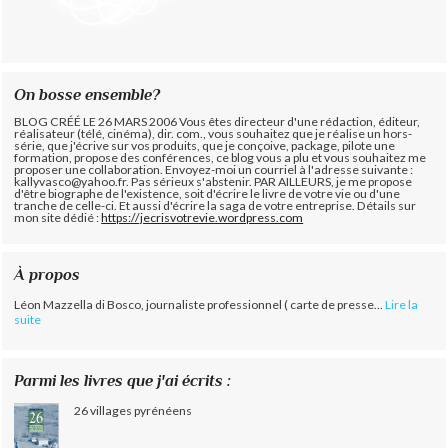
On bosse ensemble?
BLOG CRÉÉ LE 26 MARS 2006 Vous êtes directeur d'une rédaction, éditeur,
réalisateur (télé, cinéma), dir. com., vous souhaitez que je réalise un hors-
série, que j'écrive sur vos produits, que je conçoive, package, pilote une
formation, propose des conférences, ce blog vous a plu et vous souhaitez me
proposer une collaboration. Envoyez-moi un courriel à l'adresse suivante :
kallyvasco@yahoo.fr. Pas sérieux s'abstenir.
PAR AILLEURS, je me propose
d'être biographe de l'existence, soit d'écrire le livre de votre vie ou d'une
tranche de celle-ci. Et aussi d'écrire la saga de votre entreprise. Détails sur
mon site dédié :
https://jecrisvotrevie.wordpress.com
À propos
Léon Mazzella di Bosco, journaliste professionnel ( carte de presse...
Lire la
suite
Parmi les livres que j'ai écrits :
26 villages pyrénéens