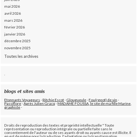
mai 2026
avril 2026
mars 2026
février 2026
janvier 2026
décembre 2025
novembre 2025
Toutes les archives
.
blogs et sites amis
Etonnants Voyageurs
-
Ritchie Escot
-
Glougueule
-
Fou(rgeot) de vin
-
Passiflore
-
Après Julien Gracq
-
MADAME FOUSSA, le site de ma fille Marine,
graphiste
-
Droits de reproduction des textes et propriété intellectuelle " Toute
représentation ou reproduction intégrale ou partielle faite sans le
consentement de l'auteur ou de ses ayants droit ou ayants cause est illicite. Il
en est de même pour la traduction, l'adaptation ou la transformation,