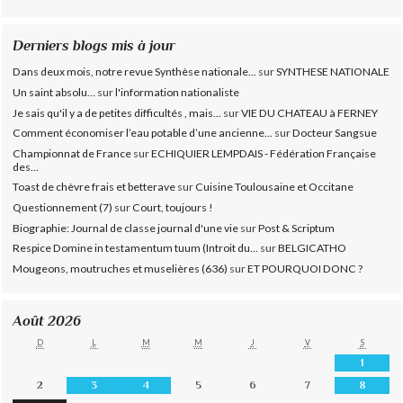
Derniers blogs mis à jour
Dans deux mois, notre revue Synthèse nationale...
sur
SYNTHESE NATIONALE
Un saint absolu…
sur
l'information nationaliste
Je sais qu'il y a de petites difficultés , mais...
sur
VIE DU CHATEAU à FERNEY
Comment économiser l’eau potable d’une ancienne...
sur
Docteur Sangsue
Championnat de France
sur
ECHIQUIER LEMPDAIS - Fédération Française
des...
Toast de chèvre frais et betterave
sur
Cuisine Toulousaine et Occitane
Questionnement (7)
sur
Court, toujours !
Biographie: Journal de classe journal d'une vie
sur
Post & Scriptum
Respice Domine in testamentum tuum (Introit du...
sur
BELGICATHO
Mougeons, moutruches et muselières (636)
sur
ET POURQUOI DONC ?
Août 2026
D
L
M
M
J
V
S
1
2
3
4
5
6
7
8