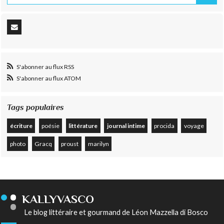
S'abonner au flux RSS
S'abonner au flux ATOM
Tags populaires
écriture
poésie
littérature
journal intime
procida
voyage
photo
Gracq
proust
marilyn
KALLYVASCO
Le blog littéraire et gourmand de Léon Mazzella di Bosco