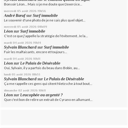
Bonsoir Léon... Mais si je me doute que L'exercice...
mercredi 05
août 2026
19h56
André Bœuf
sur
Surf immobile
Le souvenir d'une photo de je ne sais plus quel objet...
mercredi 05
août 2026
08h09
Léon
sur
Surf immobile
C'est ce que j'appelle la stratégie de l'évitement. Je la...
mardi 04
août 2026
19h14
Sylvain Blanchard
sur
Surf immobile
Fuir les malfaisants, encore et toujours...
mardi 04
août 2026
10h11
Léon
sur
Le Palais de Désérable
Oui, Sylvain, il y a parfois du beau dans Bobin, au...
lundi 03
août 2026
18h53
Sylvain Blanchard
sur
Le Palais de Désérable
Ça me rappelle ces gens qui citent Nietzsche à tout bout...
dimanche 02
août 2026
10h11
Léon
sur
Leucophée ou argenté ?
Que c'est bon de relire un extrait de Cyrano en allumant...