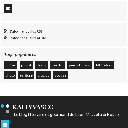
S'abonner au flux RSS
S'abonner au flux ATOM
Tags populaires
poésie
proust
Gracq
marilyn
journal intime
littérature
photo
écriture
procida
voyage
KALLYVASCO
Le blog littéraire et gourmand de Léon Mazzella di Bosco