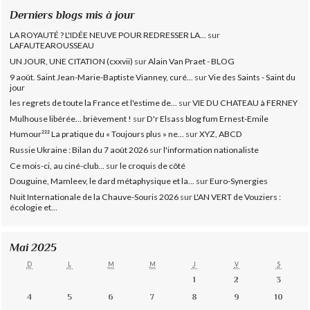
Derniers blogs mis à jour
LA ROYAUTÉ ? L'IDÉE NEUVE POUR REDRESSER LA...
sur
LAFAUTEAROUSSEAU
UN JOUR, UNE CITATION (cxxvii)
sur
Alain Van Praet - BLOG
9 août. Saint Jean-Marie-Baptiste Vianney, curé...
sur
Vie des Saints - Saint du
jour
les regrets de toute la France et l'estime de...
sur
VIE DU CHATEAU à FERNEY
Mulhouse libérée… brièvement !
sur
D'r Elsass blog fum Ernest-Emile
Humour²²² La pratique du « Toujours plus » ne...
sur
XYZ, ABCD
Russie Ukraine : Bilan du 7 août 2026
sur
l'information nationaliste
Ce mois-ci, au ciné-club...
sur
le croquis de côté
Douguine, Mamleev, le dard métaphysique et la...
sur
Euro-Synergies
Nuit Internationale de la Chauve-Souris 2026
sur
L'AN VERT de Vouziers :
écologie et...
Mai 2025
D
L
M
M
J
V
S
1
2
3
4
5
6
7
8
9
10