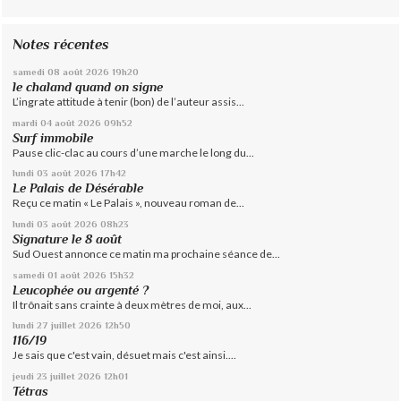
Notes récentes
samedi 08
août 2026
19h20
le chaland quand on signe
L’ingrate attitude à tenir (bon) de l’auteur assis...
mardi 04
août 2026
09h52
Surf immobile
Pause clic-clac au cours d’une marche le long du...
lundi 03
août 2026
17h42
Le Palais de Désérable
Reçu ce matin « Le Palais », nouveau roman de...
lundi 03
août 2026
08h23
Signature le 8 août
Sud Ouest annonce ce matin ma prochaine séance de...
samedi 01
août 2026
15h32
Leucophée ou argenté ?
Il trônait sans crainte à deux mètres de moi, aux...
lundi 27
juillet 2026
12h50
116/19
Je sais que c'est vain, désuet mais c'est ainsi....
jeudi 23
juillet 2026
12h01
Tétras