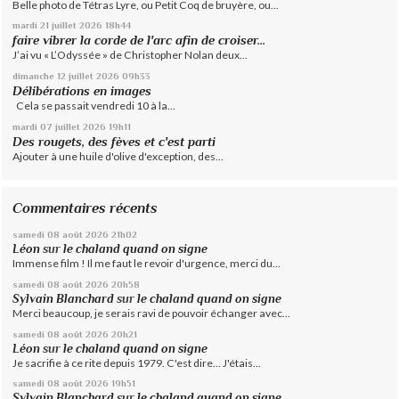
Belle photo de Tétras Lyre, ou Petit Coq de bruyère, ou...
mardi 21
juillet 2026
18h44
faire vibrer la corde de l'arc afin de croiser...
J’ai vu « L’Odyssée » de Christopher Nolan deux...
dimanche 12
juillet 2026
09h33
Délibérations en images
Cela se passait vendredi 10 à la...
mardi 07
juillet 2026
19h11
Des rougets, des fèves et c'est parti
Ajouter à une huile d'olive d'exception, des...
Commentaires récents
samedi 08
août 2026
21h02
Léon
sur
le chaland quand on signe
Immense film ! Il me faut le revoir d'urgence, merci du...
samedi 08
août 2026
20h58
Sylvain Blanchard
sur
le chaland quand on signe
Merci beaucoup, je serais ravi de pouvoir échanger avec...
samedi 08
août 2026
20h21
Léon
sur
le chaland quand on signe
Je sacrifie à ce rite depuis 1979. C'est dire... J'étais...
samedi 08
août 2026
19h51
Sylvain Blanchard
sur
le chaland quand on signe