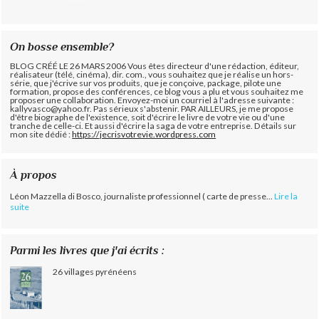
On bosse ensemble?
BLOG CRÉÉ LE 26 MARS 2006 Vous êtes directeur d'une rédaction, éditeur,
réalisateur (télé, cinéma), dir. com., vous souhaitez que je réalise un hors-
série, que j'écrive sur vos produits, que je conçoive, package, pilote une
formation, propose des conférences, ce blog vous a plu et vous souhaitez me
proposer une collaboration. Envoyez-moi un courriel à l'adresse suivante :
kallyvasco@yahoo.fr. Pas sérieux s'abstenir.
PAR AILLEURS, je me propose
d'être biographe de l'existence, soit d'écrire le livre de votre vie ou d'une
tranche de celle-ci. Et aussi d'écrire la saga de votre entreprise. Détails sur
mon site dédié :
https://jecrisvotrevie.wordpress.com
À propos
Léon Mazzella di Bosco, journaliste professionnel ( carte de presse...
Lire la
suite
Parmi les livres que j'ai écrits :
26 villages pyrénéens