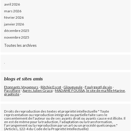
avril 2026
mars 2026
février 2026
janvier 2026
décembre 2025
novembre 2025
Toutes les archives
.
blogs et sites amis
Etonnants Voyageurs
-
Ritchie Escot
-
Glougueule
-
Fou(rgeot) de vin
-
Passiflore
-
Après Julien Gracq
-
MADAME FOUSSA, le site de ma fille Marine,
graphiste
-
Droits de reproduction des textes et propriété intellectuelle " Toute
représentation ou reproduction intégrale ou partielle faite sans le
consentement de l'auteur ou de ses ayants droit ou ayants cause est illicite. Il
en est de même pour la traduction, l'adaptation ou la transformation,
l'arrangement ou la reproduction par un art ou un procédé quelconque."
(Article L.122-4 du Code de la Propriété Intellectuelle)