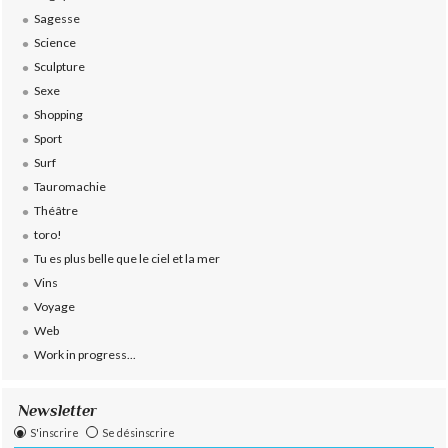
Sagesse
Science
Sculpture
Sexe
Shopping
Sport
Surf
Tauromachie
Théâtre
toro!
Tu es plus belle que le ciel et la mer
Vins
Voyage
Web
Work in progress...
Newsletter
S'inscrire
Se désinscrire