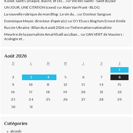
8 août. Saint Cyriaque, diacre, et ses...
sur
Vie des Saints - Saint du jour
UN JOUR, UNE CITATION (cxxvi)
sur
Alain Van Praet - BLOG
La nouvelle rubrique de mon Blog : Le vin du...
sur
Docteur Sangsue
Dominique Meyer, directeur d'opéra(s)
sur
D'r Elsass blog fum Ernest-Emile
Russie-Ukraine : Bilan du 6 août 2026
sur
l'information nationaliste
Meurtre de la journaliste Amal Khalil au Liban...
sur
L'AN VERT de Vouziers :
écologie et...
Août 2026
D
L
M
M
J
V
S
1
2
3
4
5
6
7
8
9
10
11
12
13
14
15
16
17
18
19
20
21
22
23
24
25
26
27
28
29
30
31
Catégories
alcools