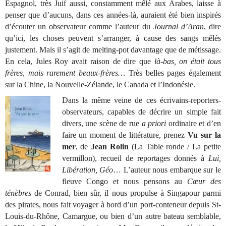
Espagnol, très Juif aussi, constamment mêlé aux Arabes, laisse à
penser que d’aucuns, dans ces années-là, auraient été bien inspirés
d’écouter un observateur comme l’auteur du
Journal d’Aran
, dire
qu’ici, les choses peuvent s’arranger, à cause des sangs mêlés
justement. Mais il s’agit de melting-pot davantage que de métissage.
En cela, Jules Roy avait raison de dire que
là-bas, on était tous
frères, mais rarement beaux-frères…
Très belles pages également
sur la Chine, la Nouvelle-Zélande, le Canada et l’Indonésie.
Dans la même veine de ces écrivains-reporters-
observateurs, capables de décrire un simple fait
divers, une scène de rue
a priori
ordinaire et d’en
faire un moment de littérature, prenez
Vu sur la
mer
, de
Jean
Rolin
(La Table ronde / La petite
vermillon), recueil de reportages donnés à
Lui,
Libération, Géo
… L’auteur nous embarque sur le
fleuve Congo et nous pensons au
Cœur des
ténèbres
de Conrad, bien sûr, il nous propulse à Singapour parmi
des pirates, nous fait voyager à bord d’un port-conteneur depuis St-
Louis-du-Rhône, Camargue, ou bien d’un autre bateau semblable,