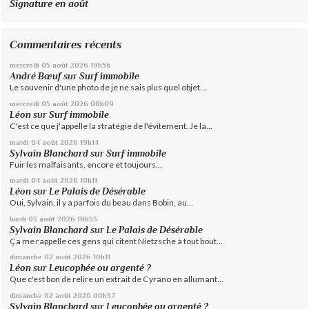
Signature en août
Commentaires récents
mercredi 05
août 2026
19h56
André Bœuf
sur
Surf immobile
Le souvenir d'une photo de je ne sais plus quel objet...
mercredi 05
août 2026
08h09
Léon
sur
Surf immobile
C'est ce que j'appelle la stratégie de l'évitement. Je la...
mardi 04
août 2026
19h14
Sylvain Blanchard
sur
Surf immobile
Fuir les malfaisants, encore et toujours...
mardi 04
août 2026
10h11
Léon
sur
Le Palais de Désérable
Oui, Sylvain, il y a parfois du beau dans Bobin, au...
lundi 03
août 2026
18h53
Sylvain Blanchard
sur
Le Palais de Désérable
Ça me rappelle ces gens qui citent Nietzsche à tout bout...
dimanche 02
août 2026
10h11
Léon
sur
Leucophée ou argenté ?
Que c'est bon de relire un extrait de Cyrano en allumant...
dimanche 02
août 2026
00h37
Sylvain Blanchard
sur
Leucophée ou argenté ?