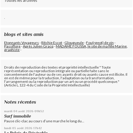
Toutes les archives
.
blogs et sites amis
Etonnants Voyageurs
-
Ritchie Escot
-
Glougueule
-
Fou(rgeot) de vin
-
Passiflore
-
Après Julien Gracq
-
MADAME FOUSSA, le site de ma fille Marine,
graphiste
-
Droits de reproduction des textes et propriété intellectuelle " Toute
représentation ou reproduction intégrale ou partielle faite sans le
consentement de l'auteur ou de ses ayants droit ou ayants cause est illicite. Il
en est de même pour la traduction, l'adaptation ou la transformation,
l'arrangement ou la reproduction par un art ou un procédé quelconque."
(Article L.122-4 du Code de la Propriété Intellectuelle)
Notes récentes
mardi 04
août 2026
09h52
Surf immobile
Pause clic-clac au cours d’une marche le long du...
lundi 03
août 2026
17h42
Le Palais de Désérable