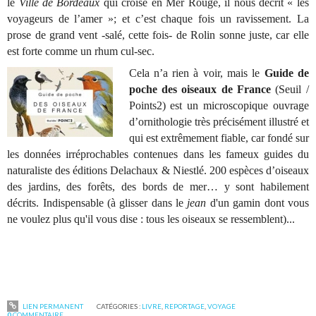
le
Ville de Bordeaux
qui croise en Mer Rouge, il nous décrit « les
voyageurs de l’amer »; et c’est chaque fois un ravissement. La
prose de grand vent -salé, cette fois- de Rolin sonne juste, car elle
est forte comme un rhum cul-sec.
Cela n’a rien à voir, mais le
Guide de
poche des oiseaux de France
(Seuil /
Points2) est un microscopique ouvrage
d’ornithologie très précisément illustré et
qui est extrêmement fiable, car fondé sur
les données irréprochables contenues dans les fameux guides du
naturaliste des éditions Delachaux & Niestlé. 200 espèces d’oiseaux
des jardins, des forêts, des bords de mer… y sont habilement
décrits. Indispensable (à glisser dans le
jean
d'un gamin dont vous
ne voulez plus qu'il vous dise : tous les oiseaux se ressemblent)...
LIEN PERMANENT
CATÉGORIES :
LIVRE
,
REPORTAGE
,
VOYAGE
0
COMMENTAIRE