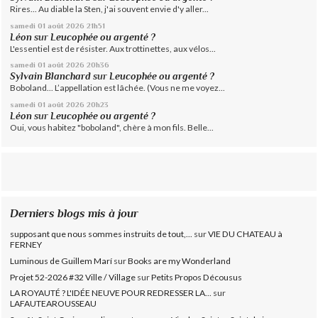
Rires... Au diable la Sten, j'ai souvent envie d'y aller...
samedi 01
août 2026
21h51
Léon
sur
Leucophée ou argenté ?
L'essentiel est de résister. Aux trottinettes, aux vélos...
samedi 01
août 2026
20h36
Sylvain Blanchard
sur
Leucophée ou argenté ?
Boboland... L’appellation est lâchée. (Vous ne me voyez...
samedi 01
août 2026
20h23
Léon
sur
Leucophée ou argenté ?
Oui, vous habitez "boboland", chère à mon fils. Belle...
Derniers blogs mis à jour
supposant que nous sommes instruits de tout,...
sur
VIE DU CHATEAU à
FERNEY
Luminous de Guillem Marí
sur
Books are my Wonderland
Projet 52-2026 #32 Ville / Village
sur
Petits Propos Décousus
LA ROYAUTÉ ? L'IDÉE NEUVE POUR REDRESSER LA...
sur
LAFAUTEAROUSSEAU