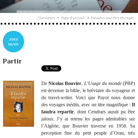
Classiques
Page d'accueil
Rasades pour fins de repas
2012
10/05
Partir
De
Nicolas Bouvier
,
L’Usage du monde
(PBP)
est devenue la bible, le bréviaire du voyageur et
du travel-writer. Voici que Payot nous donne
des voyages inédits, avec un titre magnifique :
Il
faudra repartir
, dont Cendrars aurait pu être
jaloux. J’y ai retenu les pages admirables sur
l’Algérie, que Bouvier traverse en 1958. Sa
perception fine du petit peuple d’Oran, très