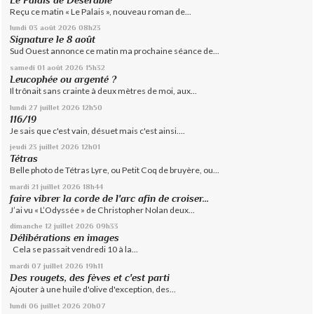
Reçu ce matin « Le Palais », nouveau roman de...
lundi 03
août 2026
08h23
Signature le 8 août
Sud Ouest annonce ce matin ma prochaine séance de...
samedi 01
août 2026
15h32
Leucophée ou argenté ?
Il trônait sans crainte à deux mètres de moi, aux...
lundi 27
juillet 2026
12h50
116/19
Je sais que c'est vain, désuet mais c'est ainsi....
jeudi 23
juillet 2026
12h01
Tétras
Belle photo de Tétras Lyre, ou Petit Coq de bruyère, ou...
mardi 21
juillet 2026
18h44
faire vibrer la corde de l'arc afin de croiser...
J’ai vu « L’Odyssée » de Christopher Nolan deux...
dimanche 12
juillet 2026
09h33
Délibérations en images
Cela se passait vendredi 10 à la...
mardi 07
juillet 2026
19h11
Des rougets, des fèves et c'est parti
Ajouter à une huile d'olive d'exception, des...
lundi 06
juillet 2026
20h07