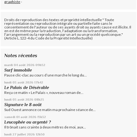
graphiste
-
Droits de reproduction des textes et propriété intellectuelle " Toute
représentation ou reproduction intégrale ou partielle faite sans le
consentement de l'auteur ou de ses ayants droit ou ayants cause est illicite. Il
en est de même pour la traduction, l'adaptation ou la transformation,
l'arrangement ou la reproduction par un art ou un procédé quelconque."
(Article L.122-4 du Code de la Propriété Intellectuelle)
Notes récentes
mardi 04
août 2026
09h52
Surf immobile
Pause clic-clac au cours d’une marche le long du...
lundi 03
août 2026
17h42
Le Palais de Désérable
Reçu ce matin « Le Palais », nouveau roman de...
lundi 03
août 2026
08h23
Signature le 8 août
Sud Ouest annonce ce matin ma prochaine séance de...
samedi 01
août 2026
15h32
Leucophée ou argenté ?
Il trônait sans crainte à deux mètres de moi, aux...
lundi 27
juillet 2026
12h50