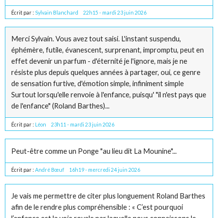
Écrit par :
Sylvain Blanchard
22h15
-
mardi 23
juin 2026
Merci Sylvain. Vous avez tout saisi. L'instant suspendu,
éphémère, futile, évanescent, surprenant, impromptu, peut en
effet devenir un parfum - d'éternité je l'ignore, mais je ne
résiste plus depuis quelques années à partager, oui, ce genre
de sensation furtive, d'émotion simple, infiniment simple
Surtout lorsqu'elle renvoie à l'enfance, puisqu' "il n'est pays que
de l'enfance" (Roland Barthes)...
Écrit par :
Léon
23h11
-
mardi 23
juin 2026
Peut-être comme un Ponge "au lieu dit La Mounine"...
Écrit par :
André Bœuf
16h19
-
mercredi 24
juin 2026
Je vais me permettre de citer plus longuement Roland Barthes
afin de le rendre plus compréhensible : « C’est pourquoi