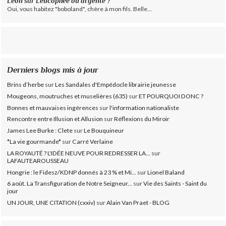
Léon
sur
Leucophée ou argenté ?
Oui, vous habitez "boboland", chère à mon fils. Belle...
Derniers blogs mis à jour
Brins d’herbe
sur
Les Sandales d'Empédocle librairie jeunesse
Mougeons, moutruches et muselières (635)
sur
ET POURQUOI DONC ?
Bonnes et mauvaises ingérences
sur
l'information nationaliste
Rencontre entre Illusion et Allusion
sur
Réflexions du Miroir
James Lee Burke : Clete
sur
Le Bouquineur
*La vie gourmande*
sur
Carré Verlaine
LA ROYAUTÉ ? L'IDÉE NEUVE POUR REDRESSER LA...
sur
LAFAUTEAROUSSEAU
Hongrie : le Fidesz/KDNP donnés à 23 % et Mi...
sur
Lionel Baland
6 août. La Transfiguration de Notre Seigneur...
sur
Vie des Saints - Saint du
jour
UN JOUR, UNE CITATION (cxxiv)
sur
Alain Van Praet - BLOG