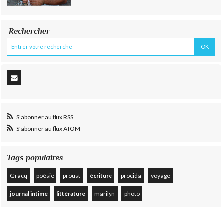
Rechercher
S'abonner au flux RSS
S'abonner au flux ATOM
Tags populaires
Gracq
poésie
proust
écriture
procida
voyage
journal intime
littérature
marilyn
photo