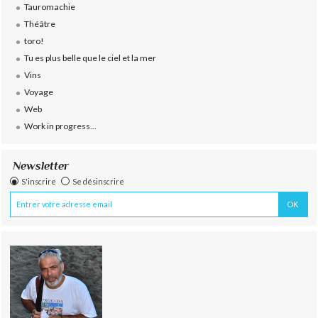
Tauromachie
Théâtre
toro!
Tu es plus belle que le ciel et la mer
Vins
Voyage
Web
Work in progress...
Newsletter
S'inscrire
Se désinscrire