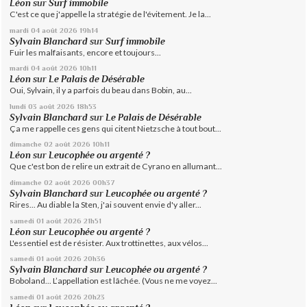
Léon
sur
Surf immobile
C'est ce que j'appelle la stratégie de l'évitement. Je la...
mardi 04
août 2026
19h14
Sylvain Blanchard
sur
Surf immobile
Fuir les malfaisants, encore et toujours...
mardi 04
août 2026
10h11
Léon
sur
Le Palais de Désérable
Oui, Sylvain, il y a parfois du beau dans Bobin, au...
lundi 03
août 2026
18h53
Sylvain Blanchard
sur
Le Palais de Désérable
Ça me rappelle ces gens qui citent Nietzsche à tout bout...
dimanche 02
août 2026
10h11
Léon
sur
Leucophée ou argenté ?
Que c'est bon de relire un extrait de Cyrano en allumant...
dimanche 02
août 2026
00h37
Sylvain Blanchard
sur
Leucophée ou argenté ?
Rires... Au diable la Sten, j'ai souvent envie d'y aller...
samedi 01
août 2026
21h51
Léon
sur
Leucophée ou argenté ?
L'essentiel est de résister. Aux trottinettes, aux vélos...
samedi 01
août 2026
20h36
Sylvain Blanchard
sur
Leucophée ou argenté ?
Boboland... L’appellation est lâchée. (Vous ne me voyez...
samedi 01
août 2026
20h23