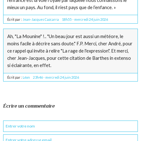
l’enfance est la voie royale par laquelle nous connaissons le
mieux un pays. Au fond, il n’est pays que de l’enfance. »
Écrit par :
Jean-Jacques Cazcarra
18h55
-
mercredi 24
juin 2026
Ah, "La Mounine" !.. "Un beau jour est aussi un météore, le
moins facile à décrire sans doute." F.P. Merci, cher André, pour
ce rappel qui invite à relire "La rage de l'expression". Et merci,
cher Jean-Jacques, pour cette citation de Barthes in extenso
si éclairante, en effet.
Écrit par :
Léon
23h46
-
mercredi 24
juin 2026
Écrire un commentaire