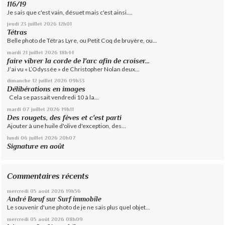
116/19
Je sais que c'est vain, désuet mais c'est ainsi....
jeudi 23
juillet 2026
12h01
Tétras
Belle photo de Tétras Lyre, ou Petit Coq de bruyère, ou...
mardi 21
juillet 2026
18h44
faire vibrer la corde de l'arc afin de croiser...
J’ai vu « L’Odyssée » de Christopher Nolan deux...
dimanche 12
juillet 2026
09h33
Délibérations en images
Cela se passait vendredi 10 à la...
mardi 07
juillet 2026
19h11
Des rougets, des fèves et c'est parti
Ajouter à une huile d'olive d'exception, des...
lundi 06
juillet 2026
20h07
Signature en août
Commentaires récents
mercredi 05
août 2026
19h56
André Bœuf
sur
Surf immobile
Le souvenir d'une photo de je ne sais plus quel objet...
mercredi 05
août 2026
08h09