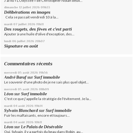
J’ai vu « L’Odyssée » de Christopher Nolan deux...
dimanche 12
juillet 2026
09h33
Délibérations en images
Cela se passait vendredi 10 à la...
mardi 07
juillet 2026
19h11
Des rougets, des fèves et c'est parti
Ajouter à une huile d'olive d'exception, des...
lundi 06
juillet 2026
20h07
Signature en août
Commentaires récents
mercredi 05
août 2026
19h56
André Bœuf
sur
Surf immobile
Le souvenir d'une photo de je ne sais plus quel objet...
mercredi 05
août 2026
08h09
Léon
sur
Surf immobile
C'est ce que j'appelle la stratégie de l'évitement. Je la...
mardi 04
août 2026
19h14
Sylvain Blanchard
sur
Surf immobile
Fuir les malfaisants, encore et toujours...
mardi 04
août 2026
10h11
Léon
sur
Le Palais de Désérable
Oui, Sylvain, il y a parfois du beau dans Bobin, au...