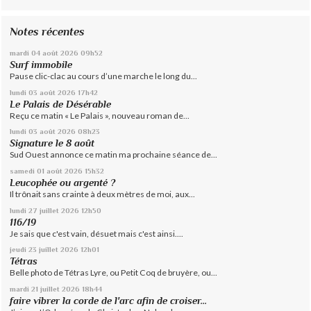
Notes récentes
mardi 04
août 2026
09h52
Surf immobile
Pause clic-clac au cours d’une marche le long du...
lundi 03
août 2026
17h42
Le Palais de Désérable
Reçu ce matin « Le Palais », nouveau roman de...
lundi 03
août 2026
08h23
Signature le 8 août
Sud Ouest annonce ce matin ma prochaine séance de...
samedi 01
août 2026
15h32
Leucophée ou argenté ?
Il trônait sans crainte à deux mètres de moi, aux...
lundi 27
juillet 2026
12h50
116/19
Je sais que c'est vain, désuet mais c'est ainsi....
jeudi 23
juillet 2026
12h01
Tétras
Belle photo de Tétras Lyre, ou Petit Coq de bruyère, ou...
mardi 21
juillet 2026
18h44
faire vibrer la corde de l'arc afin de croiser...