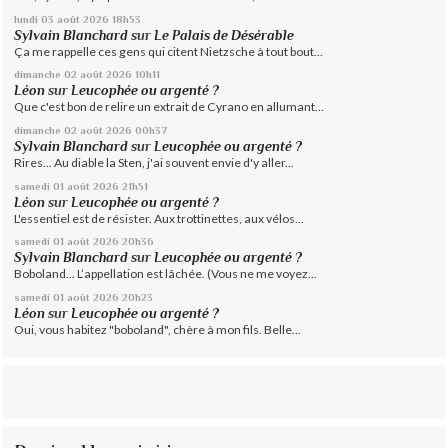
lundi 03
août 2026
18h53
Sylvain Blanchard
sur
Le Palais de Désérable
Ça me rappelle ces gens qui citent Nietzsche à tout bout...
dimanche 02
août 2026
10h11
Léon
sur
Leucophée ou argenté ?
Que c'est bon de relire un extrait de Cyrano en allumant...
dimanche 02
août 2026
00h37
Sylvain Blanchard
sur
Leucophée ou argenté ?
Rires... Au diable la Sten, j'ai souvent envie d'y aller...
samedi 01
août 2026
21h51
Léon
sur
Leucophée ou argenté ?
L'essentiel est de résister. Aux trottinettes, aux vélos...
samedi 01
août 2026
20h36
Sylvain Blanchard
sur
Leucophée ou argenté ?
Boboland... L’appellation est lâchée. (Vous ne me voyez...
samedi 01
août 2026
20h23
Léon
sur
Leucophée ou argenté ?
Oui, vous habitez "boboland", chère à mon fils. Belle...