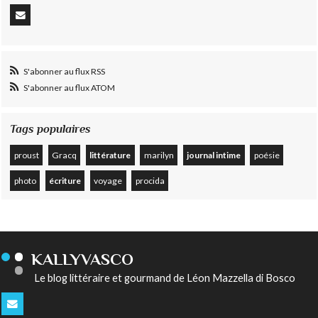
S'abonner au flux RSS
S'abonner au flux ATOM
Tags populaires
proust
Gracq
littérature
marilyn
journal intime
poésie
photo
écriture
voyage
procida
KALLYVASCO
Le blog littéraire et gourmand de Léon Mazzella di Bosco