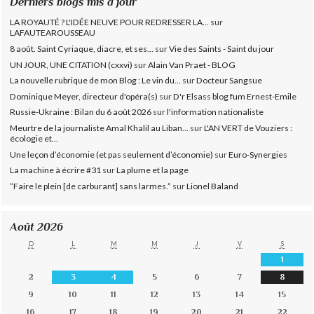
Derniers blogs mis à jour
LA ROYAUTÉ ? L'IDÉE NEUVE POUR REDRESSER LA...
sur
LAFAUTEAROUSSEAU
8 août. Saint Cyriaque, diacre, et ses...
sur
Vie des Saints - Saint du jour
UN JOUR, UNE CITATION (cxxvi)
sur
Alain Van Praet - BLOG
La nouvelle rubrique de mon Blog : Le vin du...
sur
Docteur Sangsue
Dominique Meyer, directeur d'opéra(s)
sur
D'r Elsass blog fum Ernest-Emile
Russie-Ukraine : Bilan du 6 août 2026
sur
l'information nationaliste
Meurtre de la journaliste Amal Khalil au Liban...
sur
L'AN VERT de Vouziers :
écologie et...
Une leçon d’économie (et pas seulement d’économie)
sur
Euro-Synergies
La machine à écrire #31
sur
La plume et la page
”Faire le plein [de carburant] sans larmes.”
sur
Lionel Baland
Août 2026
D
L
M
M
J
V
S
1
2
3
4
5
6
7
8
9
10
11
12
13
14
15
16
17
18
19
20
21
22