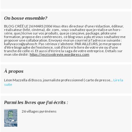
On bosse ensemble?
BLOG CRÉÉ LE 26 MARS 2006 Vous êtes directeur d'une rédaction, éditeur,
réalisateur (télé, cinéma), dir. com., vous souhaitez que je réalise un hors-
série, que j'écrive sur vos produits, que je conçoive, package, pilote une
formation, propose des conférences, ce blog vous a plu et vous souhaitez me
proposer une collaboration. Envoyez-moi un courriel à l'adresse suivante :
kallyvasco@yahoo.fr. Pas sérieux s'abstenir.
PAR AILLEURS, je me propose
d'être biographe de l'existence, soit d'écrire le livre de votre vie ou d'une
tranche de celle-ci. Et aussi d'écrire la saga de votre entreprise. Détails sur
mon site dédié :
https://jecrisvotrevie.wordpress.com
À propos
Léon Mazzella di Bosco, journaliste professionnel ( carte de presse...
Lire la
suite
Parmi les livres que j'ai écrits :
26 villages pyrénéens