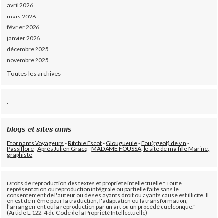
avril 2026
mars 2026
février 2026
janvier 2026
décembre 2025
novembre 2025
Toutes les archives
.
blogs et sites amis
Etonnants Voyageurs
-
Ritchie Escot
-
Glougueule
-
Fou(rgeot) de vin
-
Passiflore
-
Après Julien Gracq
-
MADAME FOUSSA, le site de ma fille Marine,
graphiste
-
Droits de reproduction des textes et propriété intellectuelle " Toute
représentation ou reproduction intégrale ou partielle faite sans le
consentement de l'auteur ou de ses ayants droit ou ayants cause est illicite. Il
en est de même pour la traduction, l'adaptation ou la transformation,
l'arrangement ou la reproduction par un art ou un procédé quelconque."
(Article L.122-4 du Code de la Propriété Intellectuelle)