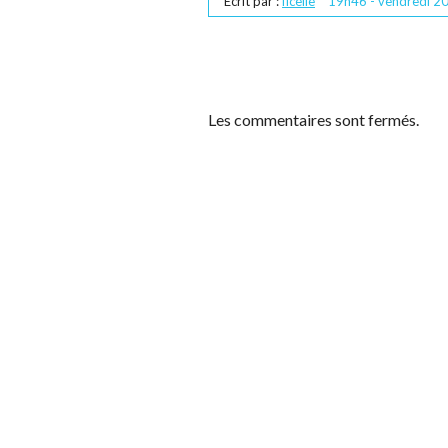
Écrit par :
ficelle
19h46
-
vendredi 2
Les commentaires sont fermés.