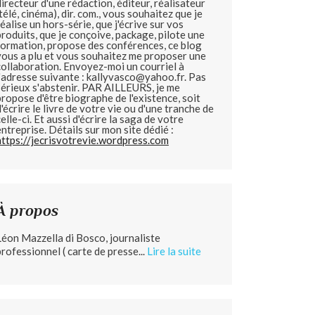
directeur d'une rédaction, éditeur, réalisateur
(télé, cinéma), dir. com., vous souhaitez que je
réalise un hors-série, que j'écrive sur vos
produits, que je conçoive, package, pilote une
formation, propose des conférences, ce blog
vous a plu et vous souhaitez me proposer une
collaboration. Envoyez-moi un courriel à
l'adresse suivante : kallyvasco@yahoo.fr. Pas
sérieux s'abstenir.
PAR AILLEURS, je me
propose d'être biographe de l'existence, soit
d'écrire le livre de votre vie ou d'une tranche de
celle-ci. Et aussi d'écrire la saga de votre
entreprise. Détails sur mon site dédié :
https://jecrisvotrevie.wordpress.com
À propos
Léon Mazzella di Bosco, journaliste
professionnel ( carte de presse...
Lire la suite