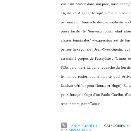
vue d'un pauvre dans son parc, lorsqu'un typ
14, né en Algérie, lorsqu'un "petit pied-no
pensance lui tourna le dos, ne souhaita pas l
prose facile (le Nouveau roman était alor
classes terminales" -l'expression est de fe
pensée hexagonale). Jean-Yves Guérin, qui
assassin à propos de l'essayiste : "Camus e
l'Obs
paru hier). La belle revanche du fou de 
le monde entier, que n'importe quel écriv
faudrait vérifier pour Dumas et Hugo). Et, a
yeux lorsqu'il s'agit d'un Paolo Coelho, d
teneur autre, pour Camus.
LIEN PERMANENT
CATÉGORIES :
H
2
COMMENTAIRES