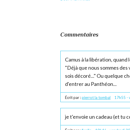
Commentaires
Camus à la libération, quand 
"Déjà que nous sommes des vi
sois décoré..." Ou quelque c
d'entrer au Panthéon...
Écrit par :
pierrot la tombal
17h55
-
je t'envoie un cadeau (et tu 