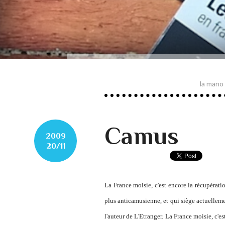
la mano
Camus
2009
20/11
La France
moisie
, c'est encore la récupérat
plus
anticamusienne
, et qui siège actuelleme
l'auteur de
L'Etranger
.
La France moisie
, c'e