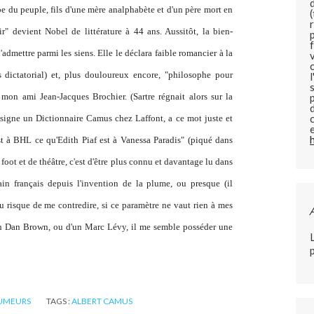
e du peuple, fils d'une mère analphabète et d'un père mort en
ir" devient Nobel de littérature à 44 ans. Aussitôt, la bien-
'admettre parmi les siens. Elle le déclara faible romancier à la
s dictatorial) et, plus douloureux encore, "philosophe pour
u mon ami Jean-Jacques Brochier. (Sartre régnait alors sur la
 signe un
Dictionnaire Camus
chez Laffont, a ce mot juste et
st à BHL ce qu'Edith Piaf est à Vanessa Paradis" (piqué dans
foot et de théâtre, c'est d'être plus connu et davantage lu dans
ain français depuis l'invention de la plume, ou presque (il
u risque de me contredire, si ce paramètre ne vaut rien à mes
'un Dan Brown, ou d'un Marc Lévy, il me semble posséder une
UMEURS
TAGS :
ALBERT CAMUS