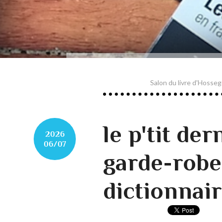
Salon du livre d'Hosseg
le p'tit de
2026
06/07
garde-robe
dictionnair