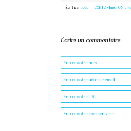
Écrit par :
Léon
20h12
-
lundi 06
juil
Écrire un commentaire