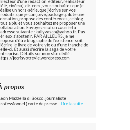
directeur d'une rédaction, éditeur, réalisateur
(télé, cinéma), dir. com., vous souhaitez que je
réalise un hors-série, que j'écrive sur vos
produits, que je conçoive, package, pilote une
formation, propose des conférences, ce blog
vous a plu et vous souhaitez me proposer une
collaboration. Envoyez-moi un courriel à
l'adresse suivante : kallyvasco@yahoo.fr. Pas
sérieux s'abstenir.
PAR AILLEURS, je me
propose d'être biographe de l'existence, soit
d'écrire le livre de votre vie ou d'une tranche de
celle-ci. Et aussi d'écrire la saga de votre
entreprise. Détails sur mon site dédié :
https://jecrisvotrevie.wordpress.com
À propos
Léon Mazzella di Bosco, journaliste
professionnel ( carte de presse...
Lire la suite