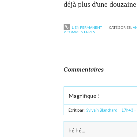
déjà plus d'une douzaine,
LIEN PERMANENT
CATÉGORIES :
A
2
COMMENTAIRES
Commentaires
Magnifique !
Écrit par :
Sylvain Blanchard
17h43
-
hé hé...