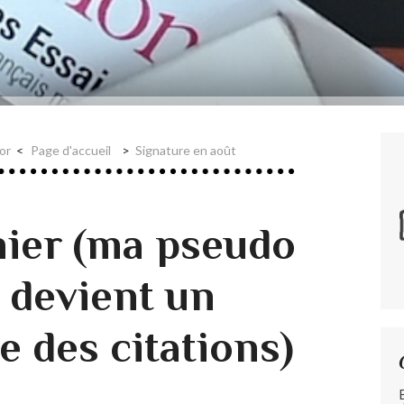
or
Page d'accueil
Signature en août
rnier (ma pseudo
 devient un
e des citations)