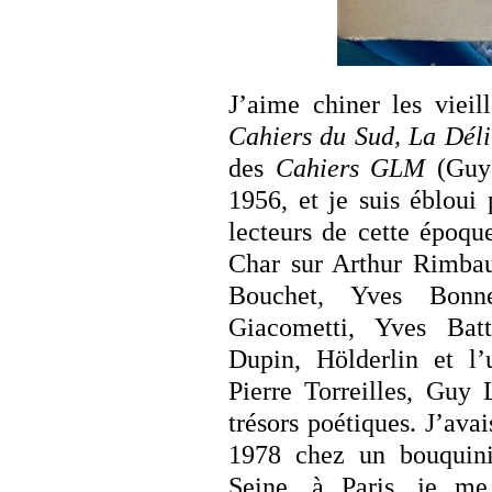
J’aime chiner les vieill
Cahiers du Sud, La Déli
des
Cahiers GLM
(Guy
1956, et je suis ébloui
lecteurs de cette époqu
Char sur Arthur Rimba
Bouchet, Yves Bonne
Giacometti, Yves Batt
Dupin, Hölderlin et l
Pierre Torreilles, Guy 
trésors poétiques. J’ava
1978 chez un bouquini
Seine, à Paris, je me 