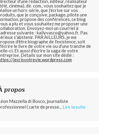
directeur d'une rédaction, éditeur, réalisateur
(télé, cinéma), dir. com., vous souhaitez que je
réalise un hors-série, que j'écrive sur vos
produits, que je conçoive, package, pilote une
formation, propose des conférences, ce blog
vous a plu et vous souhaitez me proposer une
collaboration. Envoyez-moi un courriel à
l'adresse suivante : kallyvasco@yahoo.fr. Pas
sérieux s'abstenir.
PAR AILLEURS, je me
propose d'être biographe de l'existence, soit
d'écrire le livre de votre vie ou d'une tranche de
celle-ci. Et aussi d'écrire la saga de votre
entreprise. Détails sur mon site dédié :
https://jecrisvotrevie.wordpress.com
À propos
Léon Mazzella di Bosco, journaliste
professionnel ( carte de presse...
Lire la suite