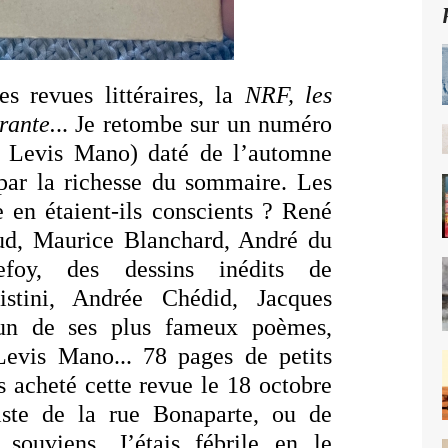
es revues littéraires, la
NRF, les
rante.
.. Je retombe sur un numéro
 Levis Mano) daté de l’automne
 par la richesse du sommaire. Les
e en étaient-ils conscients ? René
ud, Maurice Blanchard, André du
foy, des dessins inédits de
istini, Andrée Chédid, Jacques
’un de ses plus fameux poèmes,
Levis Mano... 78 pages de petits
is acheté cette revue le 18 octobre
ste de la rue Bonaparte, ou de
souviens. J’étais fébrile en le