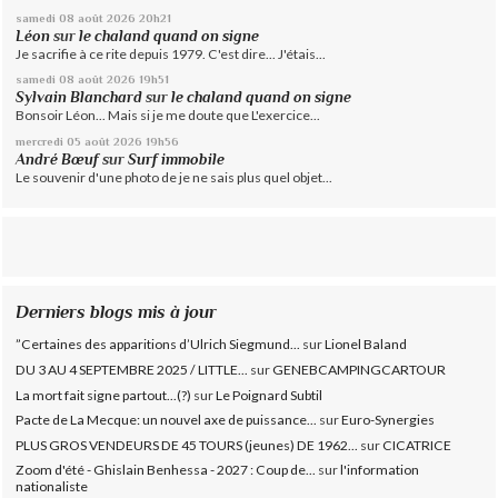
samedi 08
août 2026
20h21
Léon
sur
le chaland quand on signe
Je sacrifie à ce rite depuis 1979. C'est dire... J'étais...
samedi 08
août 2026
19h51
Sylvain Blanchard
sur
le chaland quand on signe
Bonsoir Léon... Mais si je me doute que L'exercice...
mercredi 05
août 2026
19h56
André Bœuf
sur
Surf immobile
Le souvenir d'une photo de je ne sais plus quel objet...
Derniers blogs mis à jour
”Certaines des apparitions d’Ulrich Siegmund...
sur
Lionel Baland
DU 3 AU 4 SEPTEMBRE 2025 / LITTLE...
sur
GENEBCAMPINGCARTOUR
La mort fait signe partout...(?)
sur
Le Poignard Subtil
Pacte de La Mecque: un nouvel axe de puissance...
sur
Euro-Synergies
PLUS GROS VENDEURS DE 45 TOURS (jeunes) DE 1962...
sur
CICATRICE
Zoom d'été - Ghislain Benhessa - 2027 : Coup de...
sur
l'information
nationaliste