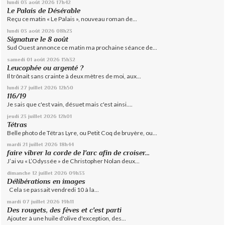
lundi 03
août 2026
17h42
Le Palais de Désérable
Reçu ce matin « Le Palais », nouveau roman de...
lundi 03
août 2026
08h23
Signature le 8 août
Sud Ouest annonce ce matin ma prochaine séance de...
samedi 01
août 2026
15h32
Leucophée ou argenté ?
Il trônait sans crainte à deux mètres de moi, aux...
lundi 27
juillet 2026
12h50
116/19
Je sais que c'est vain, désuet mais c'est ainsi....
jeudi 23
juillet 2026
12h01
Tétras
Belle photo de Tétras Lyre, ou Petit Coq de bruyère, ou...
mardi 21
juillet 2026
18h44
faire vibrer la corde de l'arc afin de croiser...
J’ai vu « L’Odyssée » de Christopher Nolan deux...
dimanche 12
juillet 2026
09h33
Délibérations en images
Cela se passait vendredi 10 à la...
mardi 07
juillet 2026
19h11
Des rougets, des fèves et c'est parti
Ajouter à une huile d'olive d'exception, des...