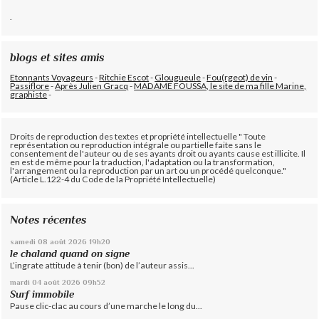
.
blogs et sites amis
Etonnants Voyageurs
-
Ritchie Escot
-
Glougueule
-
Fou(rgeot) de vin
-
Passiflore
-
Après Julien Gracq
-
MADAME FOUSSA, le site de ma fille Marine,
graphiste
-
Droits de reproduction des textes et propriété intellectuelle " Toute
représentation ou reproduction intégrale ou partielle faite sans le
consentement de l'auteur ou de ses ayants droit ou ayants cause est illicite. Il
en est de même pour la traduction, l'adaptation ou la transformation,
l'arrangement ou la reproduction par un art ou un procédé quelconque."
(Article L.122-4 du Code de la Propriété Intellectuelle)
Notes récentes
samedi 08
août 2026
19h20
le chaland quand on signe
L’ingrate attitude à tenir (bon) de l’auteur assis...
mardi 04
août 2026
09h52
Surf immobile
Pause clic-clac au cours d’une marche le long du...