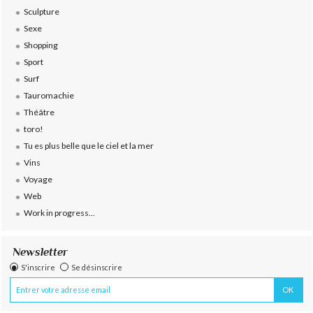
Sculpture
Sexe
Shopping
Sport
Surf
Tauromachie
Théâtre
toro!
Tu es plus belle que le ciel et la mer
Vins
Voyage
Web
Work in progress...
Newsletter
S'inscrire
Se désinscrire