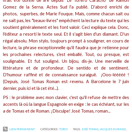
m'ait été donné de lire depuis "Le Torero Caracho" de Ramon
Gomez de la Serna. Actes Sud l'a publié. D'abord enrichi de
photos, superbes, de Marie Fouque. Mais, comme chacun sait ou
ne sait pas, les "beaux-livres"
empêchent
la lecture du texte qui les
soutient généralement et les
font valoir
. Ceci explique cela. Donc,
l'éditeur a resorti le texte seul. Et il s'agit bien d'un diamant. D'un
régal absolu. Mon stylo, toujours prompt à souligner, en cours de
lecture, la phrase exceptionnelle qu'il faudra que je retienne pour
les prochaines relectures, s'est emballé. Tout, ou presque, est
soulignable. Et fut souligné. Un bijou, dis-je. Une merveille de
littérature et de profondeur. De
sentido
et de sentiment.
D'humour raffiné et de connaissance suraiguë. ¡Ooo-lééééé !
(Depuis, José Tomas Roman est revenu. A Barcelone le 7 juin
dernier, puis ici et là cet été...).
PS : le problème avec mon clavier, c'est qu'il refuse de mettre des
accents là où la langue Espagnole en exige : le cas échéant, sur les
a de Tomas et de Roman. ¡Disculpe!
José Tomas,
roman...
LIEN PERMANENT
CATÉGORIES :
TORO!
TAGS :
JOSÉ TOMAS
,
JACQUES DURAND
,