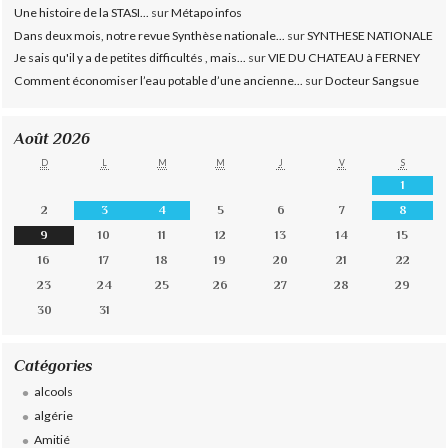
Une histoire de la STASI...
sur
Métapo infos
Dans deux mois, notre revue Synthèse nationale...
sur
SYNTHESE NATIONALE
Je sais qu'il y a de petites difficultés , mais...
sur
VIE DU CHATEAU à FERNEY
Comment économiser l’eau potable d’une ancienne...
sur
Docteur Sangsue
Août 2026
D
L
M
M
J
V
S
1
2
3
4
5
6
7
8
9
10
11
12
13
14
15
16
17
18
19
20
21
22
23
24
25
26
27
28
29
30
31
Catégories
alcools
algérie
Amitié