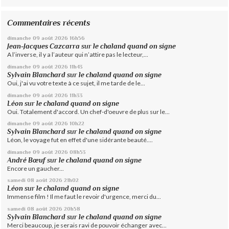
Commentaires récents
dimanche 09
août 2026
16h56
Jean-Jacques Cazcarra
sur
le chaland quand on signe
A l’inverse, il y a l’auteur qui n’attire pas le lecteur,...
dimanche 09
août 2026
11h43
Sylvain Blanchard
sur
le chaland quand on signe
Oui, j'ai vu votre texte à ce sujet, il me tarde de le...
dimanche 09
août 2026
11h33
Léon
sur
le chaland quand on signe
Oui. Totalement d'accord. Un chef-d'oeuvre de plus sur le...
dimanche 09
août 2026
10h22
Sylvain Blanchard
sur
le chaland quand on signe
Léon, le voyage fut en effet d'une sidérante beauté....
dimanche 09
août 2026
08h53
André Bœuf
sur
le chaland quand on signe
Encore un gaucher...
samedi 08
août 2026
21h02
Léon
sur
le chaland quand on signe
Immense film ! Il me faut le revoir d'urgence, merci du...
samedi 08
août 2026
20h58
Sylvain Blanchard
sur
le chaland quand on signe
Merci beaucoup, je serais ravi de pouvoir échanger avec...