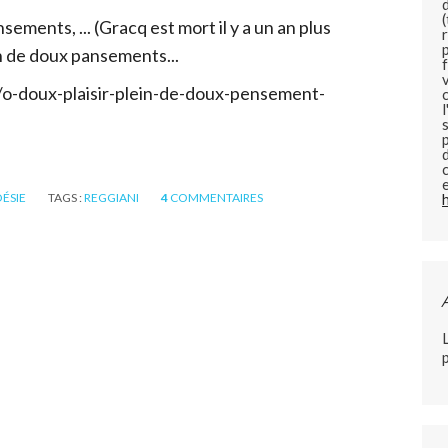
sements, ... (Gracq est mort il y a un an plus
ein de doux pansements...
o-doux-plaisir-plein-de-doux-pensement-
ÉSIE
TAGS :
REGGIANI
4
COMMENTAIRES