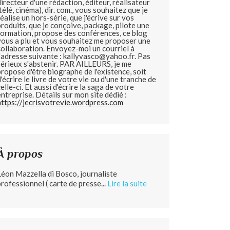
directeur d'une rédaction, éditeur, réalisateur
(télé, cinéma), dir. com., vous souhaitez que je
réalise un hors-série, que j'écrive sur vos
produits, que je conçoive, package, pilote une
formation, propose des conférences, ce blog
vous a plu et vous souhaitez me proposer une
collaboration. Envoyez-moi un courriel à
l'adresse suivante : kallyvasco@yahoo.fr. Pas
sérieux s'abstenir.
PAR AILLEURS, je me
propose d'être biographe de l'existence, soit
d'écrire le livre de votre vie ou d'une tranche de
celle-ci. Et aussi d'écrire la saga de votre
entreprise. Détails sur mon site dédié :
https://jecrisvotrevie.wordpress.com
À propos
Léon Mazzella di Bosco, journaliste
professionnel ( carte de presse...
Lire la suite