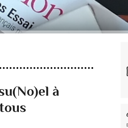
su(No)el à
 tous