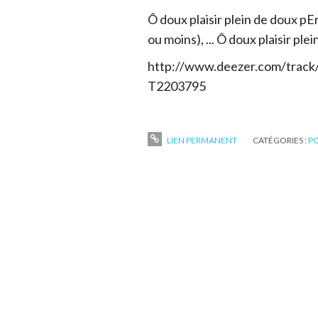
Ô doux plaisir plein de doux pEn
ou moins), ... Ô doux plaisir pl
http://www.deezer.com/track/
T2203795
LIEN PERMANENT
CATÉGORIES :
PO