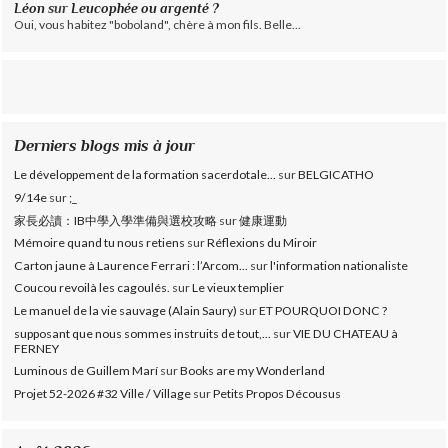
Léon
sur
Leucophée ou argenté ?
Oui, vous habitez "boboland", chère à mon fils. Belle...
Derniers blogs mis à jour
Le développement de la formation sacerdotale...
sur
BELGICATHO
9/14e
sur
;_
家長必讀：IB中學入學準備與選校攻略
sur
健康運動
Mémoire quand tu nous retiens
sur
Réflexions du Miroir
Carton jaune à Laurence Ferrari : l’Arcom...
sur
l'information nationaliste
Coucou revoilà les cagoulés.
sur
Le vieux templier
Le manuel de la vie sauvage (Alain Saury)
sur
ET POURQUOI DONC ?
supposant que nous sommes instruits de tout,...
sur
VIE DU CHATEAU à
FERNEY
Luminous de Guillem Marí
sur
Books are my Wonderland
Projet 52-2026 #32 Ville / Village
sur
Petits Propos Décousus