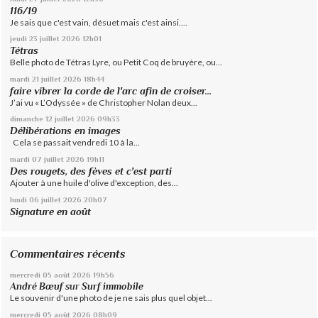
116/19
Je sais que c'est vain, désuet mais c'est ainsi....
jeudi 23
juillet 2026
12h01
Tétras
Belle photo de Tétras Lyre, ou Petit Coq de bruyère, ou...
mardi 21
juillet 2026
18h44
faire vibrer la corde de l'arc afin de croiser...
J’ai vu « L’Odyssée » de Christopher Nolan deux...
dimanche 12
juillet 2026
09h33
Délibérations en images
Cela se passait vendredi 10 à la...
mardi 07
juillet 2026
19h11
Des rougets, des fèves et c'est parti
Ajouter à une huile d'olive d'exception, des...
lundi 06
juillet 2026
20h07
Signature en août
Commentaires récents
mercredi 05
août 2026
19h56
André Bœuf
sur
Surf immobile
Le souvenir d'une photo de je ne sais plus quel objet...
mercredi 05
août 2026
08h09