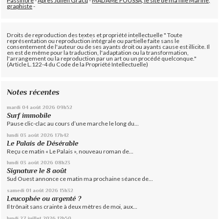
Passiflore
-
Après Julien Gracq
-
MADAME FOUSSA, le site de ma fille Marine,
graphiste
-
Droits de reproduction des textes et propriété intellectuelle " Toute
représentation ou reproduction intégrale ou partielle faite sans le
consentement de l'auteur ou de ses ayants droit ou ayants cause est illicite. Il
en est de même pour la traduction, l'adaptation ou la transformation,
l'arrangement ou la reproduction par un art ou un procédé quelconque."
(Article L.122-4 du Code de la Propriété Intellectuelle)
Notes récentes
mardi 04
août 2026
09h52
Surf immobile
Pause clic-clac au cours d’une marche le long du...
lundi 03
août 2026
17h42
Le Palais de Désérable
Reçu ce matin « Le Palais », nouveau roman de...
lundi 03
août 2026
08h23
Signature le 8 août
Sud Ouest annonce ce matin ma prochaine séance de...
samedi 01
août 2026
15h32
Leucophée ou argenté ?
Il trônait sans crainte à deux mètres de moi, aux...
lundi 27
juillet 2026
12h50