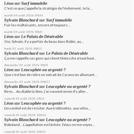
Léon
sur
Surf immobile
C'est ce que j'appelle la stratégie de l'évitement. Je la...
mardi 04
août 2026
19h14
Sylvain Blanchard
sur
Surf immobile
Fuir les malfaisants, encore et toujours...
mardi 04
août 2026
10h11
Léon
sur
Le Palais de Désérable
Oui, Sylvain, il y a parfois du beau dans Bobin, au...
lundi 03
août 2026
18h53
Sylvain Blanchard
sur
Le Palais de Désérable
Ça me rappelle ces gens qui citent Nietzsche à tout bout...
dimanche 02
août 2026
10h11
Léon
sur
Leucophée ou argenté ?
Que c'est bon de relire un extrait de Cyrano en allumant...
dimanche 02
août 2026
00h37
Sylvain Blanchard
sur
Leucophée ou argenté ?
Rires... Au diable la Sten, j'ai souvent envie d'y aller...
samedi 01
août 2026
21h51
Léon
sur
Leucophée ou argenté ?
L'essentiel est de résister. Aux trottinettes, aux vélos...
samedi 01
août 2026
20h36
Sylvain Blanchard
sur
Leucophée ou argenté ?
Boboland... L’appellation est lâchée. (Vous ne me voyez...
samedi 01
août 2026
20h23