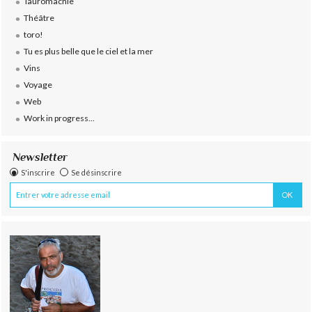
Tauromachie
Théâtre
toro!
Tu es plus belle que le ciel et la mer
Vins
Voyage
Web
Work in progress...
Newsletter
S'inscrire
Se désinscrire