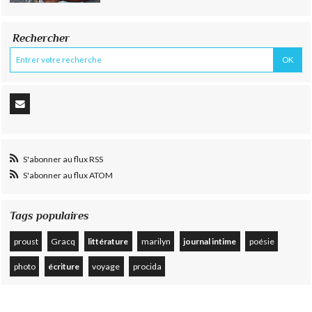
Rechercher
S'abonner au flux RSS
S'abonner au flux ATOM
Tags populaires
proust
Gracq
littérature
marilyn
journal intime
poésie
photo
écriture
voyage
procida