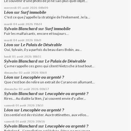
Le souvenir d'une photo de je ne sais plus quel objet...
mercredi 05
août 2026
08h09
Léon
sur
Surf immobile
C'est ce que j'appelle la stratégie de l'évitement. Je la...
mardi 04
août 2026
19h14
Sylvain Blanchard
sur
Surf immobile
Fuir les malfaisants, encore et toujours...
mardi 04
août 2026
10h11
Léon
sur
Le Palais de Désérable
Oui, Sylvain, il y a parfois du beau dans Bobin, au...
lundi 03
août 2026
18h53
Sylvain Blanchard
sur
Le Palais de Désérable
Ça me rappelle ces gens qui citent Nietzsche à tout bout...
dimanche 02
août 2026
10h11
Léon
sur
Leucophée ou argenté ?
Que c'est bon de relire un extrait de Cyrano en allumant...
dimanche 02
août 2026
00h37
Sylvain Blanchard
sur
Leucophée ou argenté ?
Rires... Au diable la Sten, j'ai souvent envie d'y aller...
samedi 01
août 2026
21h51
Léon
sur
Leucophée ou argenté ?
L'essentiel est de résister. Aux trottinettes, aux vélos...
samedi 01
août 2026
20h36
Sylvain Blanchard
sur
Leucophée ou argenté ?
Boboland... L’appellation est lâchée. (Vous ne me voyez...