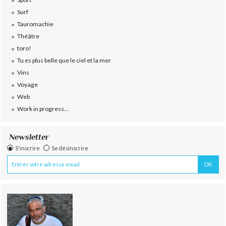
Surf
Tauromachie
Théâtre
toro!
Tu es plus belle que le ciel et la mer
Vins
Voyage
Web
Work in progress...
Newsletter
S'inscrire
Se désinscrire