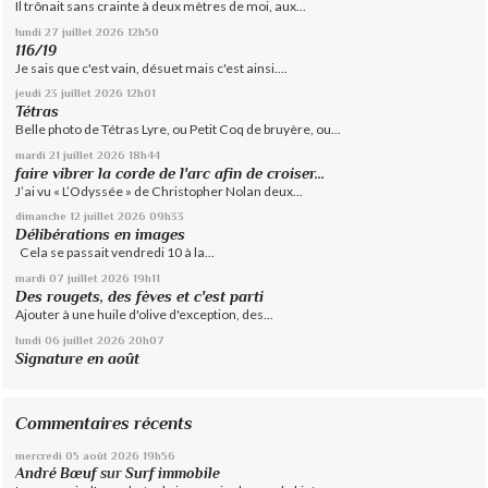
Il trônait sans crainte à deux mètres de moi, aux...
lundi 27
juillet 2026
12h50
116/19
Je sais que c'est vain, désuet mais c'est ainsi....
jeudi 23
juillet 2026
12h01
Tétras
Belle photo de Tétras Lyre, ou Petit Coq de bruyère, ou...
mardi 21
juillet 2026
18h44
faire vibrer la corde de l'arc afin de croiser...
J’ai vu « L’Odyssée » de Christopher Nolan deux...
dimanche 12
juillet 2026
09h33
Délibérations en images
Cela se passait vendredi 10 à la...
mardi 07
juillet 2026
19h11
Des rougets, des fèves et c'est parti
Ajouter à une huile d'olive d'exception, des...
lundi 06
juillet 2026
20h07
Signature en août
Commentaires récents
mercredi 05
août 2026
19h56
André Bœuf
sur
Surf immobile