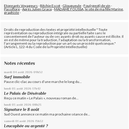
Etonnants Voyageurs
-
Ritchie Escot
-
Glougueule
-
Fou(rgeot) de vin
-
Passiflore
-
Après Julien Gracq
-
MADAME FOUSSA, le site de ma fille Marine,
graphiste
-
Droits de reproduction des textes et propriété intellectuelle " Toute
représentation ou reproduction intégrale ou partielle faite sans le
consentement de l'auteur ou de ses ayants droit ou ayants cause est illicite. Il
en est de même pour la traduction, l'adaptation ou la transformation,
l'arrangement ou la reproduction par un art ou un procédé quelconque."
(Article L.122-4 du Code de la Propriété Intellectuelle)
Notes récentes
mardi 04
août 2026
09h52
Surf immobile
Pause clic-clac au cours d’une marche le long du...
lundi 03
août 2026
17h42
Le Palais de Désérable
Reçu ce matin « Le Palais », nouveau roman de...
lundi 03
août 2026
08h23
Signature le 8 août
Sud Ouest annonce ce matin ma prochaine séance de...
samedi 01
août 2026
15h32
Leucophée ou argenté ?