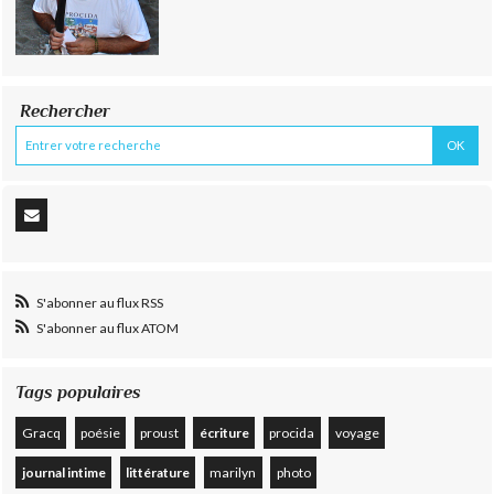
Rechercher
S'abonner au flux RSS
S'abonner au flux ATOM
Tags populaires
Gracq
poésie
proust
écriture
procida
voyage
journal intime
littérature
marilyn
photo