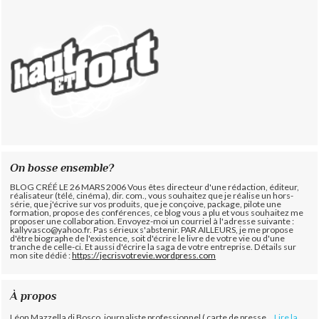
On bosse ensemble?
BLOG CRÉÉ LE 26 MARS 2006 Vous êtes directeur d'une rédaction, éditeur,
réalisateur (télé, cinéma), dir. com., vous souhaitez que je réalise un hors-
série, que j'écrive sur vos produits, que je conçoive, package, pilote une
formation, propose des conférences, ce blog vous a plu et vous souhaitez me
proposer une collaboration. Envoyez-moi un courriel à l'adresse suivante :
kallyvasco@yahoo.fr. Pas sérieux s'abstenir.
PAR AILLEURS, je me propose
d'être biographe de l'existence, soit d'écrire le livre de votre vie ou d'une
tranche de celle-ci. Et aussi d'écrire la saga de votre entreprise. Détails sur
mon site dédié :
https://jecrisvotrevie.wordpress.com
À propos
Léon Mazzella di Bosco, journaliste professionnel ( carte de presse...
Lire la