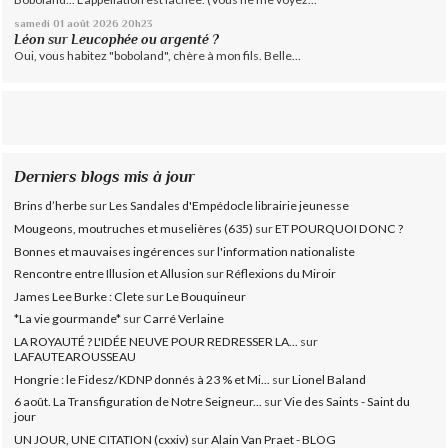
samedi 01
août 2026
20h23
Léon
sur
Leucophée ou argenté ?
Oui, vous habitez "boboland", chère à mon fils. Belle...
Derniers blogs mis à jour
Brins d’herbe
sur
Les Sandales d'Empédocle librairie jeunesse
Mougeons, moutruches et muselières (635)
sur
ET POURQUOI DONC ?
Bonnes et mauvaises ingérences
sur
l'information nationaliste
Rencontre entre Illusion et Allusion
sur
Réflexions du Miroir
James Lee Burke : Clete
sur
Le Bouquineur
*La vie gourmande*
sur
Carré Verlaine
LA ROYAUTÉ ? L'IDÉE NEUVE POUR REDRESSER LA...
sur
LAFAUTEAROUSSEAU
Hongrie : le Fidesz/KDNP donnés à 23 % et Mi...
sur
Lionel Baland
6 août. La Transfiguration de Notre Seigneur...
sur
Vie des Saints - Saint du
jour
UN JOUR, UNE CITATION (cxxiv)
sur
Alain Van Praet - BLOG