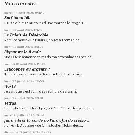
Notes récentes
mardi 04
août 2026
09h52
Surf immobile
Pause clic-clac au cours d’une marche le long du...
lundi 03
août 2026
17h42
Le Palais de Désérable
Reçu ce matin « Le Palais », nouveau roman de...
lundi 03
août 2026
08h23
Signature le 8 août
Sud Ouest annonce ce matin ma prochaine séance de...
samedi 01
août 2026
15h32
Leucophée ou argenté ?
Il trônait sans crainte à deux mètres de moi, aux...
lundi 27
juillet 2026
12h50
116/19
Je sais que c'est vain, désuet mais c'est ainsi....
jeudi 23
juillet 2026
12h01
Tétras
Belle photo de Tétras Lyre, ou Petit Coq de bruyère, ou...
mardi 21
juillet 2026
18h44
faire vibrer la corde de l'arc afin de croiser...
J’ai vu « L’Odyssée » de Christopher Nolan deux...
dimanche 12
juillet 2026
09h33