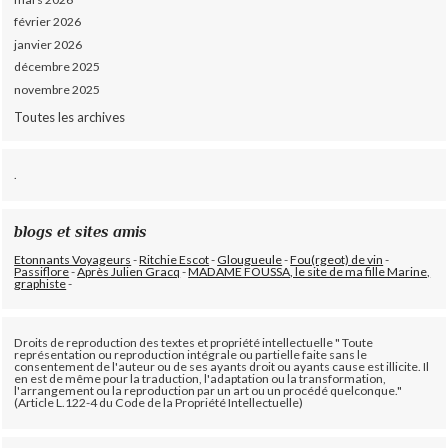
février 2026
janvier 2026
décembre 2025
novembre 2025
Toutes les archives
.
blogs et sites amis
Etonnants Voyageurs
-
Ritchie Escot
-
Glougueule
-
Fou(rgeot) de vin
-
Passiflore
-
Après Julien Gracq
-
MADAME FOUSSA, le site de ma fille Marine,
graphiste
-
Droits de reproduction des textes et propriété intellectuelle " Toute
représentation ou reproduction intégrale ou partielle faite sans le
consentement de l'auteur ou de ses ayants droit ou ayants cause est illicite. Il
en est de même pour la traduction, l'adaptation ou la transformation,
l'arrangement ou la reproduction par un art ou un procédé quelconque."
(Article L.122-4 du Code de la Propriété Intellectuelle)