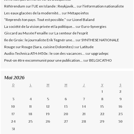
Référendum sur l’UE en Islande : Reykjavik...
sur
l'information nationaliste
Les eaux glacées de la modernité...
sur
Métapo infos
”Reprends ton pays. Tout est possible.”
sur
Lionel Baland
La société de la vision privée et la politique...
sur
Euro-Synergies
Giscard au Musée Fenaille
sur
La senteur de l'esprit
Ile de Groix : le journaliste Erik Tegnér une...
sur
SYNTHESE NATIONALE
Rouge sur Rouge (Sara, cuisine Dolomites)
sur
Latitude
Audio‑Technica ATH‑M50x : le son des vacances...
sur
upgradepc
Peut-on être excommunié pour une publication...
sur
BELGICATHO
Mai 2026
D
L
M
M
J
V
S
1
2
3
4
5
6
7
8
9
10
11
12
13
14
15
16
17
18
19
20
21
22
23
24
25
26
27
28
29
30
31