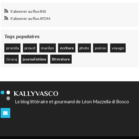
S'abonner au flux RSS
S'abonner au flux ATOM
Tags populaires
procida
proust
marilyn
écriture
photo
poésie
voyage
Gracq
journal intime
littérature
KALLYVASCO
Le blog littéraire et gourmand de Léon Mazzella di Bosco