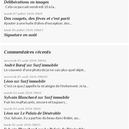
Délibérations en images
Cela se passait vendredi 10 à la...
mardi 07
juillet 2026
19h11
Des rougets, des fèves et c'est parti
Ajouter à une huile d'olive d'exception, des...
lundi 06
juillet 2026
20h07
Signature en août
Commentaires récents
mercredi 05
août 2026
19h56
André Bœuf
sur
Surf immobile
Le souvenir d'une photo de je ne sais plus quel objet...
mercredi 05
août 2026
08h09
Léon
sur
Surf immobile
C'est ce que j'appelle la stratégie de l'évitement. Je la...
mardi 04
août 2026
19h14
Sylvain Blanchard
sur
Surf immobile
Fuir les malfaisants, encore et toujours...
mardi 04
août 2026
10h11
Léon
sur
Le Palais de Désérable
Oui, Sylvain, il y a parfois du beau dans Bobin, au...
lundi 03
août 2026
18h53