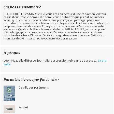
On bosse ensemble?
BLOG CRÉÉ LE 26 MARS 2006 Vous êtes directeur d'une rédaction, éditeur,
réalisateur (télé, cinéma), dir. com., vous souhaitez que je réalise un hors-
série, que j'écrive sur vos produits, que je conçoive, package, pilote une
formation, propose des conférences, ce blog vous a plu et vous souhaitez me
proposer une collaboration. Envoyez-moi un courriel à l'adresse suivante :
kallyvasco@yahoo.fr. Pas sérieux s'abstenir.
PAR AILLEURS, je me propose
d'être biographe de l'existence, soit d'écrire le livre de votre vie ou d'une
tranche de celle-ci. Et aussi d'écrire la saga de votre entreprise. Détails sur
mon site dédié :
https://jecrisvotrevie.wordpress.com
À propos
Léon Mazzella di Bosco, journaliste professionnel ( carte de presse...
Lire la
suite
Parmi les livres que j'ai écrits :
26 villages pyrénéens
Anglet