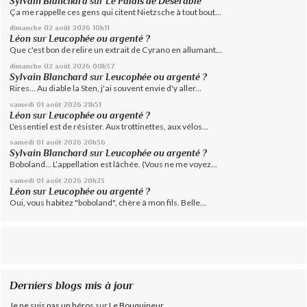
Sylvain Blanchard
sur
Le Palais de Désérable
Ça me rappelle ces gens qui citent Nietzsche à tout bout...
dimanche 02
août 2026
10h11
Léon
sur
Leucophée ou argenté ?
Que c'est bon de relire un extrait de Cyrano en allumant...
dimanche 02
août 2026
00h37
Sylvain Blanchard
sur
Leucophée ou argenté ?
Rires... Au diable la Sten, j'ai souvent envie d'y aller...
samedi 01
août 2026
21h51
Léon
sur
Leucophée ou argenté ?
L'essentiel est de résister. Aux trottinettes, aux vélos...
samedi 01
août 2026
20h36
Sylvain Blanchard
sur
Leucophée ou argenté ?
Boboland... L’appellation est lâchée. (Vous ne me voyez...
samedi 01
août 2026
20h23
Léon
sur
Leucophée ou argenté ?
Oui, vous habitez "boboland", chère à mon fils. Belle...
Derniers blogs mis à jour
Je ne suis pas un héros
sur
Le Bouquineur