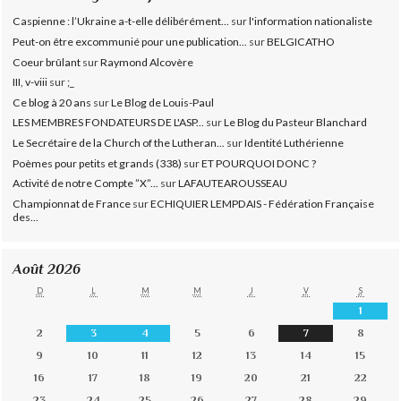
Caspienne : l’Ukraine a-t-elle délibérément...
sur
l'information nationaliste
Peut-on être excommunié pour une publication...
sur
BELGICATHO
Coeur brûlant
sur
Raymond Alcovère
III, v-viii
sur
;_
Ce blog à 20 ans
sur
Le Blog de Louis-Paul
LES MEMBRES FONDATEURS DE L'ASP...
sur
Le Blog du Pasteur Blanchard
Le Secrétaire de la Church of the Lutheran...
sur
Identité Luthérienne
Poèmes pour petits et grands (338)
sur
ET POURQUOI DONC ?
Activité de notre Compte ”X”...
sur
LAFAUTEAROUSSEAU
Championnat de France
sur
ECHIQUIER LEMPDAIS - Fédération Française
des...
Août 2026
D
L
M
M
J
V
S
1
2
3
4
5
6
7
8
9
10
11
12
13
14
15
16
17
18
19
20
21
22
23
24
25
26
27
28
29