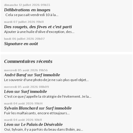
dimanche 12
juillet 2026
09h33
Délibérations en images
Cela se passait vendredi 10 à la...
mardi 07
juillet 2026
19h11
Des rougets, des fèves et c'est parti
Ajouter à une huile d'olive d'exception, des...
lundi 06
juillet 2026
20h07
Signature en août
Commentaires récents
mercredi 05
août 2026
19h56
André Bœuf
sur
Surf immobile
Le souvenir d'une photo de je ne sais plus quel objet...
mercredi 05
août 2026
08h09
Léon
sur
Surf immobile
C'est ce que j'appelle la stratégie de l'évitement. Je la...
mardi 04
août 2026
19h14
Sylvain Blanchard
sur
Surf immobile
Fuir les malfaisants, encore et toujours...
mardi 04
août 2026
10h11
Léon
sur
Le Palais de Désérable
Oui, Sylvain, il y a parfois du beau dans Bobin, au...