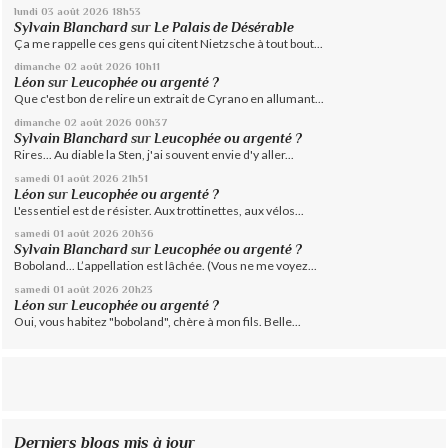
lundi 03
août 2026
18h53
Sylvain Blanchard
sur
Le Palais de Désérable
Ça me rappelle ces gens qui citent Nietzsche à tout bout...
dimanche 02
août 2026
10h11
Léon
sur
Leucophée ou argenté ?
Que c'est bon de relire un extrait de Cyrano en allumant...
dimanche 02
août 2026
00h37
Sylvain Blanchard
sur
Leucophée ou argenté ?
Rires... Au diable la Sten, j'ai souvent envie d'y aller...
samedi 01
août 2026
21h51
Léon
sur
Leucophée ou argenté ?
L'essentiel est de résister. Aux trottinettes, aux vélos...
samedi 01
août 2026
20h36
Sylvain Blanchard
sur
Leucophée ou argenté ?
Boboland... L’appellation est lâchée. (Vous ne me voyez...
samedi 01
août 2026
20h23
Léon
sur
Leucophée ou argenté ?
Oui, vous habitez "boboland", chère à mon fils. Belle...
Derniers blogs mis à jour