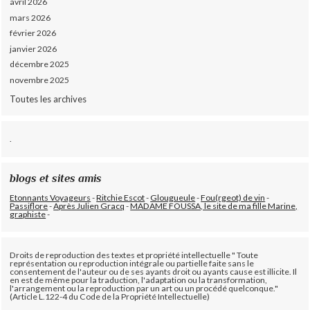
avril 2026
mars 2026
février 2026
janvier 2026
décembre 2025
novembre 2025
Toutes les archives
.
blogs et sites amis
Etonnants Voyageurs
-
Ritchie Escot
-
Glougueule
-
Fou(rgeot) de vin
-
Passiflore
-
Après Julien Gracq
-
MADAME FOUSSA, le site de ma fille Marine,
graphiste
-
Droits de reproduction des textes et propriété intellectuelle " Toute
représentation ou reproduction intégrale ou partielle faite sans le
consentement de l'auteur ou de ses ayants droit ou ayants cause est illicite. Il
en est de même pour la traduction, l'adaptation ou la transformation,
l'arrangement ou la reproduction par un art ou un procédé quelconque."
(Article L.122-4 du Code de la Propriété Intellectuelle)