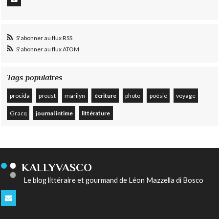
S'abonner au flux RSS
S'abonner au flux ATOM
Tags populaires
procida
proust
marilyn
écriture
photo
poésie
voyage
Gracq
journal intime
littérature
KALLYVASCO
Le blog littéraire et gourmand de Léon Mazzella di Bosco