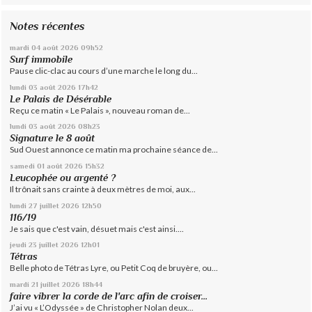
Notes récentes
mardi 04
août 2026
09h52
Surf immobile
Pause clic-clac au cours d’une marche le long du...
lundi 03
août 2026
17h42
Le Palais de Désérable
Reçu ce matin « Le Palais », nouveau roman de...
lundi 03
août 2026
08h23
Signature le 8 août
Sud Ouest annonce ce matin ma prochaine séance de...
samedi 01
août 2026
15h32
Leucophée ou argenté ?
Il trônait sans crainte à deux mètres de moi, aux...
lundi 27
juillet 2026
12h50
116/19
Je sais que c'est vain, désuet mais c'est ainsi....
jeudi 23
juillet 2026
12h01
Tétras
Belle photo de Tétras Lyre, ou Petit Coq de bruyère, ou...
mardi 21
juillet 2026
18h44
faire vibrer la corde de l'arc afin de croiser...
J’ai vu « L’Odyssée » de Christopher Nolan deux...