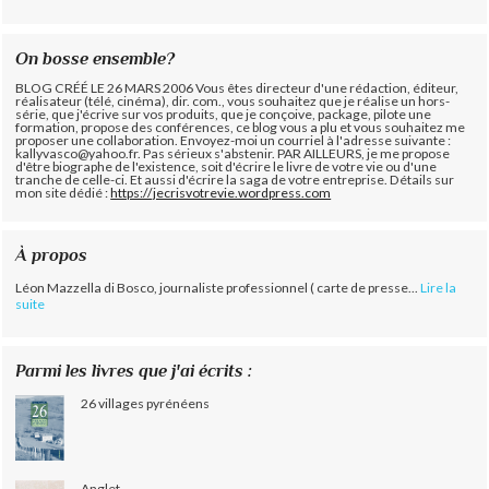
On bosse ensemble?
BLOG CRÉÉ LE 26 MARS 2006 Vous êtes directeur d'une rédaction, éditeur,
réalisateur (télé, cinéma), dir. com., vous souhaitez que je réalise un hors-
série, que j'écrive sur vos produits, que je conçoive, package, pilote une
formation, propose des conférences, ce blog vous a plu et vous souhaitez me
proposer une collaboration. Envoyez-moi un courriel à l'adresse suivante :
kallyvasco@yahoo.fr. Pas sérieux s'abstenir.
PAR AILLEURS, je me propose
d'être biographe de l'existence, soit d'écrire le livre de votre vie ou d'une
tranche de celle-ci. Et aussi d'écrire la saga de votre entreprise. Détails sur
mon site dédié :
https://jecrisvotrevie.wordpress.com
À propos
Léon Mazzella di Bosco, journaliste professionnel ( carte de presse...
Lire la
suite
Parmi les livres que j'ai écrits :
26 villages pyrénéens
Anglet