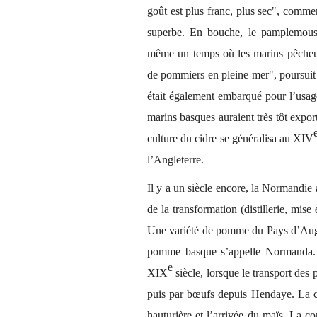
goût est plus franc, plus sec", comment
superbe. En bouche, le pamplemous
même un temps où les marins pêcheur
de pommiers en pleine me
r", poursui
était également embarqué pour l’usa
marins basques auraient très tôt expo
culture du cidre se généralisa au XIV
l’Angleterre.
Il y a un siècle encore, la Normandie
de la transformation (distillerie, mise
Une variété de pomme du Pays d’Auge
pomme basque s’appelle Normanda. L
e
XIX
siècle, lorsque le transport de
puis par bœufs depuis Hendaye. La cu
hauturière et l’arrivée du maïs. La c