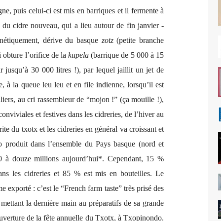
, puis celui-ci est mis en barriques et il fermente à
 du cidre nouveau, qui a lieu autour de fin janvier -
honétiquement, dérive du basque
zotz
(petite branche
 obture l’orifice de la
kupela
(barrique de 5 000 à 15
 jusqu’à 30 000 litres !), par lequel jaillit un jet de
, à la queue leu leu et en file indienne, lorsqu’il est
liers, au cri rassembleur de “mojon !” (ça mouille !),
nviviales et festives dans les cidreries, de l’hiver au
ite du txotx et les cidreries en général va croissant et
o produit dans l’ensemble du Pays basque (nord et
70 à douze millions aujourd’hui*. Cependant, 15 %
s les cidreries et 85 % est mis en bouteilles. Le
 exporté : c’est le “French farm taste” très prisé des
 mettant la dernière main au préparatifs de sa grande
'ouverture de la fête annuelle du Txotx, à Txopinondo.