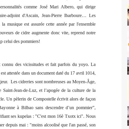
personnalités comme José Mari Albero, qui dirige
ire-adjoint d'Ascain, Jean-Pierre Ibarboure… Les
 et la musique est assurée cette année par l'ensemble
buveurs de cidre augmente donc vite,
reprend notre
up celui des pommiers!
t connu des vicissitudes et fait parfois du yoyo. La
est attestée dans un document daté du 17 avril 1014,
ajeur. Les cidreries sont nombreuses au Moyen-Âge,
 Saint-Jean-de-Luz, et l’apogée de la culture de la
le. Un pèlerin de Compostelle écrivit alors de façon
 Bayonne à Bilbao sans descendre d’un pommier”,
rifiant ses kupelas : "C'est mon 16è Txotx ici". Nous
uer depuis mai : "moins alcoolisé que l'an passé, son