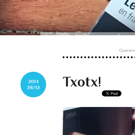
Querenci
Txotx!
2014
28/12