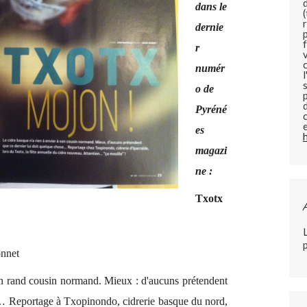
dans le
dernie
r
numér
o de
Pyréné
es
magazi
ne :
Txotx
onnet
son rand cousin normand. Mieux : d'aucuns prétendent
e… Reportage à Txopinondo, cidrerie basque du nord,