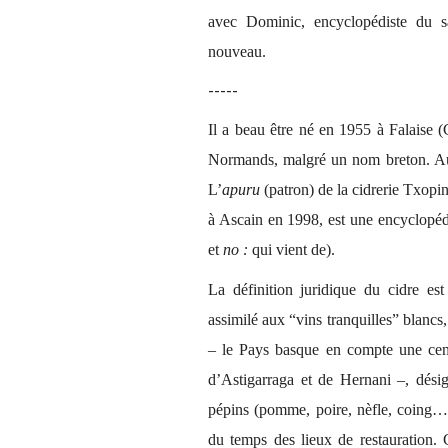
avec Dominic, encyclopédiste du s
nouveau.
-----
Il a beau être né en 1955 à Falaise 
Normands, malgré un nom breton. Aut
L’
apuru
(patron) de la cidrerie Txopin
à Ascain en 1998, est une encyclopé
et
no :
qui vient de).
La définition juridique du cidre es
assimilé aux “vins tranquilles” blancs
– le Pays basque en compte une centa
d’Astigarraga et de Hernani –, désign
pépins (pomme, poire, nèfle, coing…),
du temps des lieux de restauration.