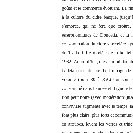
goûts et le commerce évoluant. La fi
à la culture du cidre basque, jusqu’
s’amorce, qui ne fera que croître
gastronomiques de Donostia, et la m
consommation du cidre s’accélère apr
du Txakoli. Le modèle de la bouteil
1982. Aujourd’hui, c’est un million d
txuleta (côte de bœuf), fromage de 
volonté (pour 30 à 35€) qui sont s
consommé dans l’année et il ignore le s
l’on peut boire (avec modération) jus
conviviale augmente avec le temps, la c
font plus clairs, plus forts et communi
en groupes, lèvent les verres et trin
repart vers une kupela en lançant un l