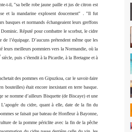
e-t-il, "sa belle robe jaune paille et jus de citron est
se et la mandarine explosent doucement"
.
"Il
fut
s basques et normands échangeaient leurs greffons
t Dominic
. Réputé pour combattre le scorbut, le cidre
ge de l’équipage. D’aucuns prétendent même que les
rté leurs meilleurs pommiers vers la Normandie, où la
e
siècle, puis s’étendit à la Picardie, à la Bretagne et à
 achetait des pommes en Gipuzkoa, car le savoir-faire
 en bouteilles) était encore inexistant en terre basque.
 se nomme d’ailleurs Bisquette (de Biscaye) et une
’apogée du cidre, quant à elle, date de la fin du
s pommes se faisait par bateau de Honfleur à Bayonne,
lture de la pomme périclite avec la fin de la pêche
onsommation du cidre passe derrière celle du vin, les