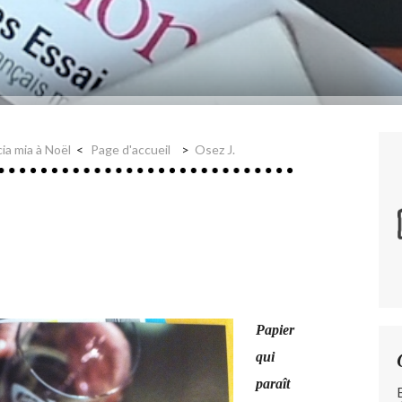
a mia à Noël
Page d'accueil
Osez J.
Papier
qui
paraît