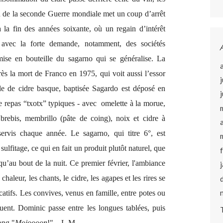
n de la seconde Guerre mondiale met un coup d’arrêt
à la fin des années soixante, où un regain d’intérêt
, avec la forte demande, notamment, des sociétés
ise en bouteille du sagarno qui se généralise. La
ès la mort de Franco en 1975, qui voit aussi l’essor
le de cidre basque, baptisée Sagardo est déposé en
e repas “txotx” typiques - avec omelette à la morue,
brebis, membrillo (pâte de coing), noix et cidre à
ervis chaque année. Le sagarno, qui titre 6°, est
ulfitage, ce qui en fait un produit plutôt naturel, que
qu’au bout de la nuit.
Ce premier février, l'ambiance
haleur, les chants, le cidre, les agapes et les rires se
catifs. Les convives, venus en famille, entre potes ou
quent. Dominic passe entre les longues tablées, puis
ong "
Mojoooon
!".. L.M.