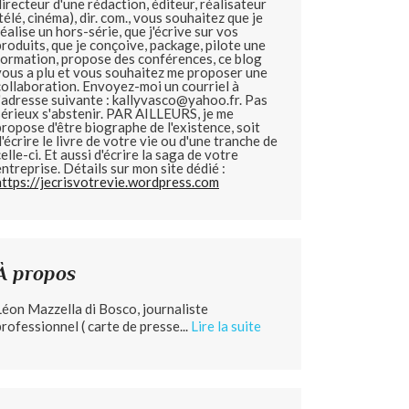
directeur d'une rédaction, éditeur, réalisateur
(télé, cinéma), dir. com., vous souhaitez que je
réalise un hors-série, que j'écrive sur vos
produits, que je conçoive, package, pilote une
formation, propose des conférences, ce blog
vous a plu et vous souhaitez me proposer une
collaboration. Envoyez-moi un courriel à
l'adresse suivante : kallyvasco@yahoo.fr. Pas
sérieux s'abstenir.
PAR AILLEURS, je me
propose d'être biographe de l'existence, soit
d'écrire le livre de votre vie ou d'une tranche de
celle-ci. Et aussi d'écrire la saga de votre
entreprise. Détails sur mon site dédié :
https://jecrisvotrevie.wordpress.com
À propos
Léon Mazzella di Bosco, journaliste
professionnel ( carte de presse...
Lire la suite