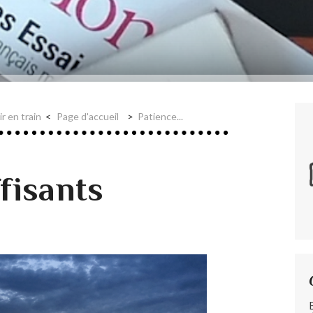
ir en train
Page d'accueil
Patience...
ffisants