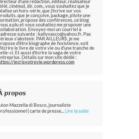
directeur d'une rédaction, éditeur, réalisateur
(télé, cinéma), dir. com., vous souhaitez que je
réalise un hors-série, que j'écrive sur vos
produits, que je conçoive, package, pilote une
formation, propose des conférences, ce blog
vous a plu et vous souhaitez me proposer une
collaboration. Envoyez-moi un courriel à
l'adresse suivante : kallyvasco@yahoo.fr. Pas
sérieux s'abstenir.
PAR AILLEURS, je me
propose d'être biographe de l'existence, soit
d'écrire le livre de votre vie ou d'une tranche de
celle-ci. Et aussi d'écrire la saga de votre
entreprise. Détails sur mon site dédié :
https://jecrisvotrevie.wordpress.com
À propos
Léon Mazzella di Bosco, journaliste
professionnel ( carte de presse...
Lire la suite