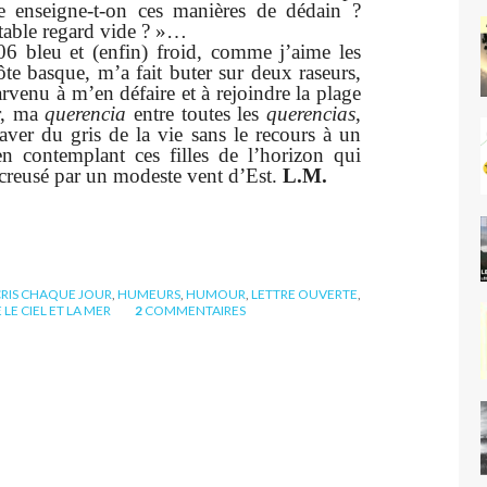
e enseigne-t-on ces manières de dédain ?
table regard vide ? »…
6 bleu et (enfin) froid, comme j’aime les
te basque, m’a fait buter sur deux raseurs,
arvenu à m’en défaire et à rejoindre la plage
r, ma
querencia
entre toutes les
querencias
,
aver du gris de la vie sans le recours à un
n contemplant ces filles de l’horizon qui
 creusé par un modeste vent d’Est.
L.M.
RIS CHAQUE JOUR
,
HUMEURS
,
HUMOUR
,
LETTRE OUVERTE
,
 LE CIEL ET LA MER
2
COMMENTAIRES