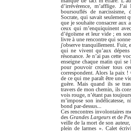
manque de tact m’effare. L’au
d’irrévérence, m’afflige. J’a
boursouflés de narcissisme, 
Socrate, qui savait seulement q
que je souhaite consacrer aux au
ceux qui m’enquiquinent avec l
d’égoïsme et leur vide ; en s
livre à une rencontre qui sonne
j'observe tranquillement. Fuir, 
qui ne vivent qu’aux dépens
résonance. Je n’ai pas cette vo
enseigne chaque matin qui se l
pour pouvoir croiser tous ce
correspondent. Alors la paix ! 
de ce qui me paraît être une vi
guère. Mais quand ils se tra
travers de mon chemin, ils const
vois rouge, n’étant pas toujours
m’impose son indélicatesse, n
bond par-dessus...
Ces rencontres involontaires me
des
Grandes Largeurs
et de
Pe
veille de la mort de son auteur
plein de larmes ». Calet écriv