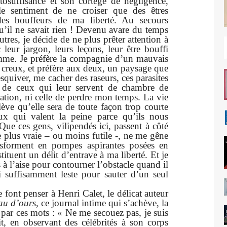
tosuffisance et son cortège de négligence,
i le sentiment de ne croiser que des êtres
des bouffeurs de ma liberté. Au secours
u’il ne savait rien ! Devenu avare du temps
tres, je décide de ne plus prêter attention à
eur jargon, leurs leçons, leur être bouffi
omme. Je préfère la compagnie d’un mauvais
 creux, et préfère aux deux, un paysage que
esquiver, me cacher des raseurs, ces parasites
 de ceux qui leur servent de chambre de
cation, ni celle de perdre mon temps. La vie
ève qu’elle sera de toute façon trop courte
ux qui valent la peine parce qu’ils nous
Que ces gens, vilipendés ici, passent à côté
e plus vraie – ou moins futile -, ne me gêne
nsforment en pompes aspirantes posées en
ituent un délit d’entrave à ma liberté. Et je
 à l’aise pour contourner l’obstacle quand il
i suffisamment leste pour sauter d’un seul
 font penser à Henri Calet, le délicat auteur
au d’ours
, ce journal intime qui s’achève, la
, par ces mots : « Ne me secouez pas, je suis
it, en observant des célébrités à son corps