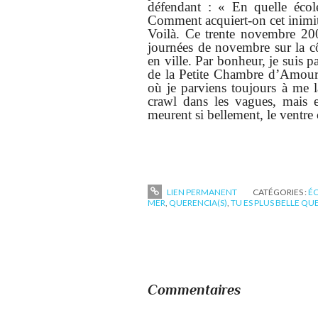
défendant : « En quelle écol
Comment acquiert-on cet inimi
Voilà. Ce trente novembre 200
journées de novembre sur la cô
en ville. Par bonheur, je suis p
de la Petite Chambre d’Amou
où je parviens toujours à me l
crawl dans les vagues, mais e
meurent si bellement, le ventre
LIEN PERMANENT
CATÉGORIES :
ÉC
MER
,
QUERENCIA(S)
,
TU ES PLUS BELLE QUE
Commentaires