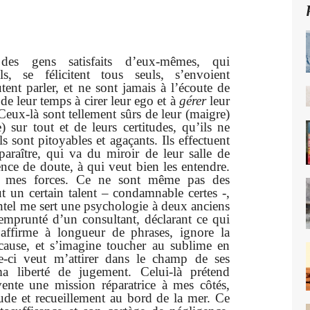
des gens satisfaits d’eux-mêmes, qui
ls, se félicitent tous seuls, s’envoient
ent parler, et ne sont jamais à l’écoute de
r de leur temps à cirer leur ego et à
gérer
leur
 Ceux-là sont tellement sûrs de leur (maigre)
) sur tout et de leurs certitudes, qu’ils ne
s sont pitoyables et agaçants. Ils effectuent
raître, qui va du miroir de leur salle de
nce de doute, à qui veut bien les entendre.
de mes forces. Ce ne sont même pas des
aut un certain talent – condamnable certes -,
tel me sert une psychologie à deux anciens
 emprunté d’un consultant, déclarant ce qui
ffirme à longueur de phrases, ignore la
 cause, et s’imagine toucher au sublime en
le-ci veut m’attirer dans le champ de ses
a liberté de jugement. Celui-là prétend
vente une mission réparatrice à mes côtés,
ude et recueillement au bord de la mer. Ce