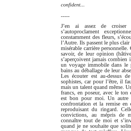
confident...
-----
J’en ai assez de croiser 
s’autoproclament exceptionne
constamment des fleurs, s’écout
l’Autre. Ils passent le plus clai
misérable carrière personnelle.
savoir, de leur opinion (hâtive
s’aperçoivent jamais combien il
un voyage immobile dans le pa
bains au déballage de leur abse
Les écouter est au-dessus 
sophistes, car pour l’être, il f
mais un talent quand même. Un
francs, en poseur, avec le ton
est bon pour moi. Un autre a
confrontation et la remise en
reproduisant du ringard. Cel
convictions, au mépris de m
connaître tout de moi et s’in
quand je ne souhaite que solit