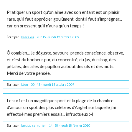
Pratiquer un sport qu'on aime avec son enfant est un plaisir
rare, qu'il faut apprécier goulûment, dont il faut s'imprégner...
car on pressent qu'il n'aura qu'un temps !
Écrit par :
Pascalou
20h15
-
lundi 12
octobre 2009
Ô combien... Je déguste, savoure, prends conscience, observe,
et c'est du bonheur pur, du concentré, du jus, du sirop, des
pétales, des ailes de papillon au bout des cils et des mots.
Merci de votre pensée.
Écrit par :
Léon
00h43
-
mardi 13
octobre 2009
Le surf est un magnifique sport et la plage de la chambre
d'amour un spot des plus célèbres d'Anglet sur laquelle j'ai
effectué mes premiers essais... infructueux :-)
Écrit par :
laetitia serrurier
14h38
-
jeudi 18
février 2010