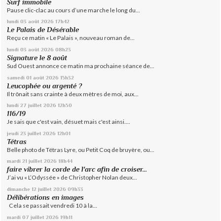
Surf immobile
Pause clic-clac au cours d’une marche le long du...
lundi 03
août 2026
17h42
Le Palais de Désérable
Reçu ce matin « Le Palais », nouveau roman de...
lundi 03
août 2026
08h23
Signature le 8 août
Sud Ouest annonce ce matin ma prochaine séance de...
samedi 01
août 2026
15h32
Leucophée ou argenté ?
Il trônait sans crainte à deux mètres de moi, aux...
lundi 27
juillet 2026
12h50
116/19
Je sais que c'est vain, désuet mais c'est ainsi....
jeudi 23
juillet 2026
12h01
Tétras
Belle photo de Tétras Lyre, ou Petit Coq de bruyère, ou...
mardi 21
juillet 2026
18h44
faire vibrer la corde de l'arc afin de croiser...
J’ai vu « L’Odyssée » de Christopher Nolan deux...
dimanche 12
juillet 2026
09h33
Délibérations en images
Cela se passait vendredi 10 à la...
mardi 07
juillet 2026
19h11