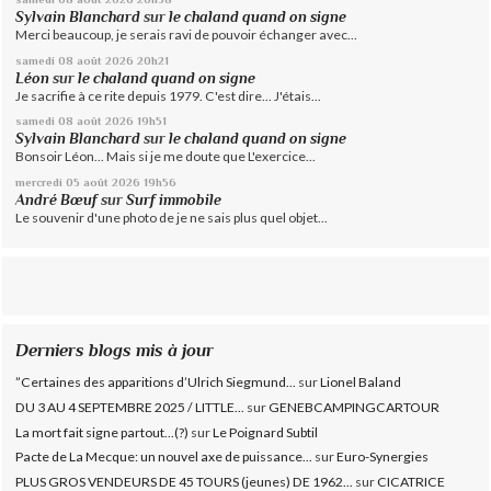
Sylvain Blanchard
sur
le chaland quand on signe
Merci beaucoup, je serais ravi de pouvoir échanger avec...
samedi 08
août 2026
20h21
Léon
sur
le chaland quand on signe
Je sacrifie à ce rite depuis 1979. C'est dire... J'étais...
samedi 08
août 2026
19h51
Sylvain Blanchard
sur
le chaland quand on signe
Bonsoir Léon... Mais si je me doute que L'exercice...
mercredi 05
août 2026
19h56
André Bœuf
sur
Surf immobile
Le souvenir d'une photo de je ne sais plus quel objet...
Derniers blogs mis à jour
”Certaines des apparitions d’Ulrich Siegmund...
sur
Lionel Baland
DU 3 AU 4 SEPTEMBRE 2025 / LITTLE...
sur
GENEBCAMPINGCARTOUR
La mort fait signe partout...(?)
sur
Le Poignard Subtil
Pacte de La Mecque: un nouvel axe de puissance...
sur
Euro-Synergies
PLUS GROS VENDEURS DE 45 TOURS (jeunes) DE 1962...
sur
CICATRICE