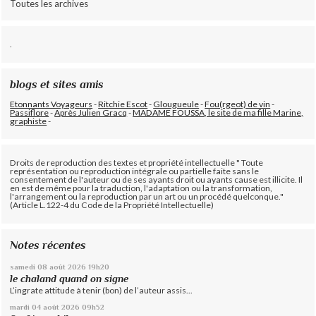
Toutes les archives
.
blogs et sites amis
Etonnants Voyageurs
-
Ritchie Escot
-
Glougueule
-
Fou(rgeot) de vin
-
Passiflore
-
Après Julien Gracq
-
MADAME FOUSSA, le site de ma fille Marine,
graphiste
-
Droits de reproduction des textes et propriété intellectuelle " Toute
représentation ou reproduction intégrale ou partielle faite sans le
consentement de l'auteur ou de ses ayants droit ou ayants cause est illicite. Il
en est de même pour la traduction, l'adaptation ou la transformation,
l'arrangement ou la reproduction par un art ou un procédé quelconque."
(Article L.122-4 du Code de la Propriété Intellectuelle)
Notes récentes
samedi 08
août 2026
19h20
le chaland quand on signe
L’ingrate attitude à tenir (bon) de l’auteur assis...
mardi 04
août 2026
09h52