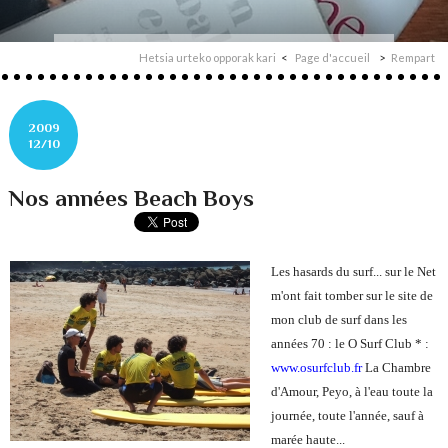
Hetsia urteko opporak kari
Page d'accueil
Rempart
2009
12/10
Nos années Beach Boys
Les hasards du surf... sur le Net
m'ont fait tomber sur le site de
mon club de surf dans les
années 70 : le
O Surf Club
* :
www.osurfclub.fr
La Chambre
d'Amour, Peyo, à l'eau toute la
journée, toute l'année, sauf à
marée haute...