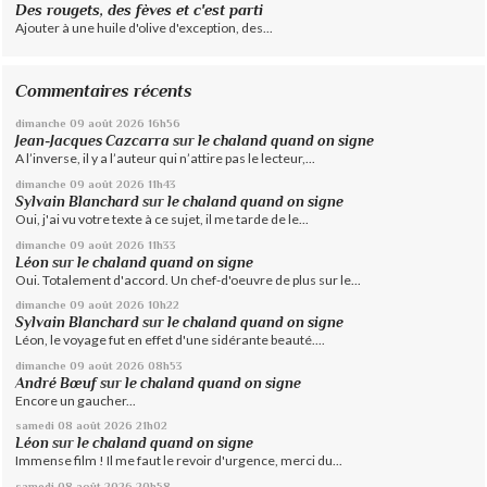
Des rougets, des fèves et c'est parti
Ajouter à une huile d'olive d'exception, des...
Commentaires récents
dimanche 09
août 2026
16h56
Jean-Jacques Cazcarra
sur
le chaland quand on signe
A l’inverse, il y a l’auteur qui n’attire pas le lecteur,...
dimanche 09
août 2026
11h43
Sylvain Blanchard
sur
le chaland quand on signe
Oui, j'ai vu votre texte à ce sujet, il me tarde de le...
dimanche 09
août 2026
11h33
Léon
sur
le chaland quand on signe
Oui. Totalement d'accord. Un chef-d'oeuvre de plus sur le...
dimanche 09
août 2026
10h22
Sylvain Blanchard
sur
le chaland quand on signe
Léon, le voyage fut en effet d'une sidérante beauté....
dimanche 09
août 2026
08h53
André Bœuf
sur
le chaland quand on signe
Encore un gaucher...
samedi 08
août 2026
21h02
Léon
sur
le chaland quand on signe
Immense film ! Il me faut le revoir d'urgence, merci du...
samedi 08
août 2026
20h58