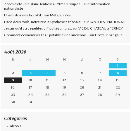
Zoom d'été - Ghislain Benhessa - 2027 : Coup de...
sur
l'information
nationaliste
Une histoire de la STASI...
sur
Métapo infos
Dans deux mois, notre revue Synthèse nationale...
sur
SYNTHESE NATIONALE
Je sais qu'il y a de petites difficultés , mais...
sur
VIE DU CHATEAU à FERNEY
Comment économiser l’eau potable d’une ancienne...
sur
Docteur Sangsue
Août 2026
D
L
M
M
J
V
S
1
2
3
4
5
6
7
8
9
10
11
12
13
14
15
16
17
18
19
20
21
22
23
24
25
26
27
28
29
30
31
Catégories
alcools