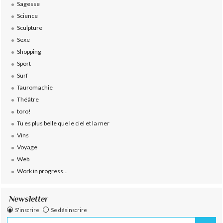
Sagesse
Science
Sculpture
Sexe
Shopping
Sport
Surf
Tauromachie
Théâtre
toro!
Tu es plus belle que le ciel et la mer
Vins
Voyage
Web
Work in progress...
Newsletter
S'inscrire
Se désinscrire