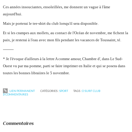
Ces années insouciantes, ensoleillées, me donnent un vague à l'âme
aujourd'hui.
Mais je porterai le tee-shirt du club lorsqu'il sera disponible.
Et si les crampes aux mollets, au contact de l'Océan de novembre, me fichent la
paix, je resterai à l'eau avec mon fils pendant les vacances de Toussaint, té.
---------
* Je l'évoque d'ailleurs à la lettre A comme amour, Chambre d', dans
Le Sud-
Ouest vu par
ma pomme
, parti se faire imprimer en Italie et qui se posera dans
toutes les bonnes libraiires le 5 novembre.
LIEN PERMANENT
CATÉGORIES :
SPORT
TAGS :
O SURF CLUB
3
COMMENTAIRES
Commentaires