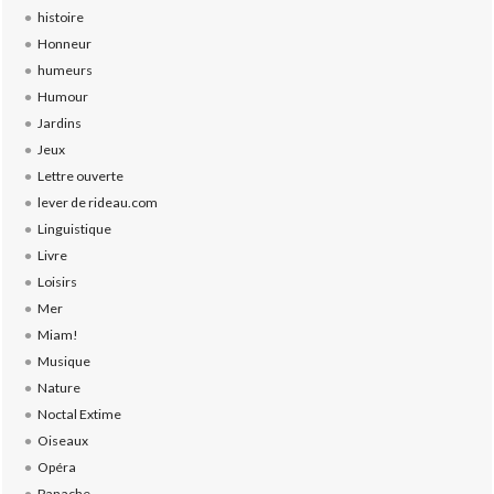
histoire
Honneur
humeurs
Humour
Jardins
Jeux
Lettre ouverte
lever de rideau.com
Linguistique
Livre
Loisirs
Mer
Miam!
Musique
Nature
Noctal Extime
Oiseaux
Opéra
Panache