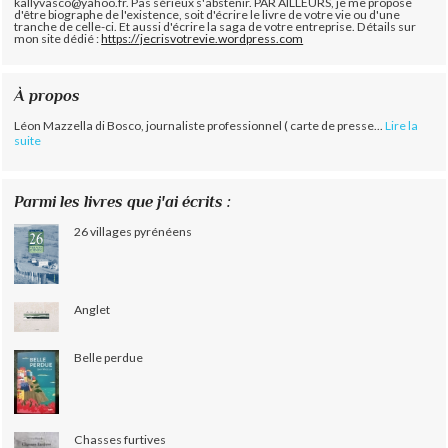
kallyvasco@yahoo.fr. Pas sérieux s'abstenir.
PAR AILLEURS, je me propose
d'être biographe de l'existence, soit d'écrire le livre de votre vie ou d'une
tranche de celle-ci. Et aussi d'écrire la saga de votre entreprise. Détails sur
mon site dédié :
https://jecrisvotrevie.wordpress.com
À propos
Léon Mazzella di Bosco, journaliste professionnel ( carte de presse...
Lire la
suite
Parmi les livres que j'ai écrits :
26 villages pyrénéens
Anglet
Belle perdue
Chasses furtives