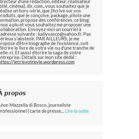
directeur d'une rédaction, éditeur, réalisateur
(télé, cinéma), dir. com., vous souhaitez que je
réalise un hors-série, que j'écrive sur vos
produits, que je conçoive, package, pilote une
formation, propose des conférences, ce blog
vous a plu et vous souhaitez me proposer une
collaboration. Envoyez-moi un courriel à
l'adresse suivante : kallyvasco@yahoo.fr. Pas
sérieux s'abstenir.
PAR AILLEURS, je me
propose d'être biographe de l'existence, soit
d'écrire le livre de votre vie ou d'une tranche de
celle-ci. Et aussi d'écrire la saga de votre
entreprise. Détails sur mon site dédié :
https://jecrisvotrevie.wordpress.com
À propos
Léon Mazzella di Bosco, journaliste
professionnel ( carte de presse...
Lire la suite