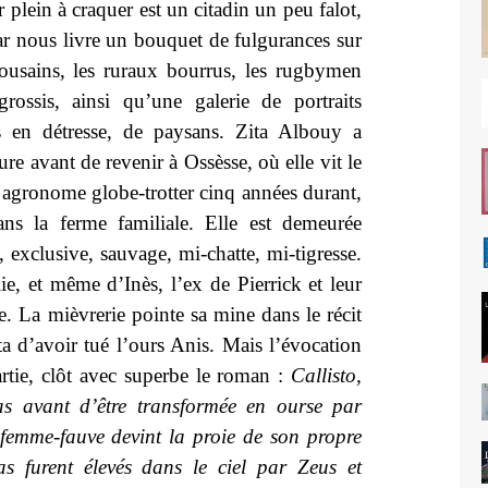
 plein à craquer est un citadin un peu falot,
r nous livre un bouquet de fulgurances sur
lousains, les ruraux bourrus, les rugbymen
grossis, ainsi qu’une galerie de portraits
rs en détresse, de paysans. Zita Albouy a
e avant de revenir à Ossèsse, où elle vit le
 agronome globe-trotter cinq années durant,
ans la ferme familiale. Elle est demeurée
 exclusive, sauvage, mi-chatte, mi-tigresse.
ie, et même d’Inès, l’ex de Pierrick et leur
sie. La mièvrerie pointe sa mine dans le récit
ta d’avoir tué l’ours Anis. Mais l’évocation
artie, clôt avec superbe le roman :
Callisto,
as avant d’être transformée en ourse par
 femme-fauve devint la proie de son propre
cas furent élevés dans le ciel par Zeus et