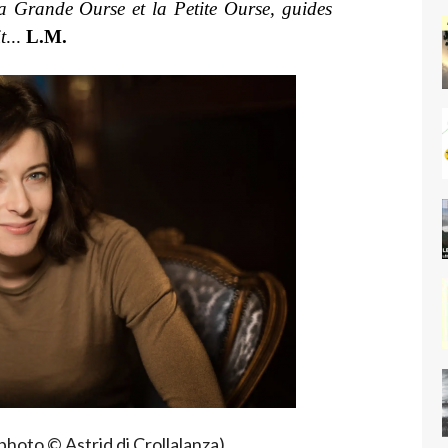
La Grande Ourse et la Petite Ourse, guides
t
...
L.M.
hoto © Astrid di Crollalanza).