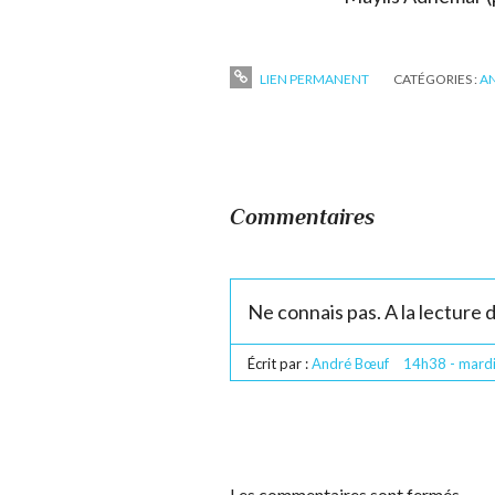
LIEN PERMANENT
CATÉGORIES :
A
Commentaires
Ne connais pas. A la lecture 
Écrit par :
André Bœuf
14h38
-
mard
Les commentaires sont fermés.