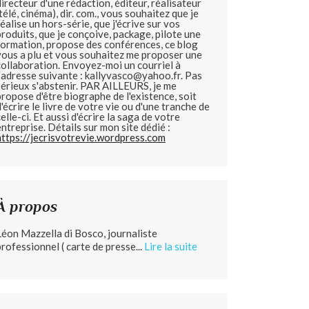
directeur d'une rédaction, éditeur, réalisateur
(télé, cinéma), dir. com., vous souhaitez que je
réalise un hors-série, que j'écrive sur vos
produits, que je conçoive, package, pilote une
formation, propose des conférences, ce blog
vous a plu et vous souhaitez me proposer une
collaboration. Envoyez-moi un courriel à
l'adresse suivante : kallyvasco@yahoo.fr. Pas
sérieux s'abstenir.
PAR AILLEURS, je me
propose d'être biographe de l'existence, soit
d'écrire le livre de votre vie ou d'une tranche de
celle-ci. Et aussi d'écrire la saga de votre
entreprise. Détails sur mon site dédié :
https://jecrisvotrevie.wordpress.com
À propos
Léon Mazzella di Bosco, journaliste
professionnel ( carte de presse...
Lire la suite